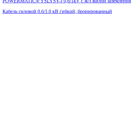
POWERMATIC® YSLYSY-J 0,6/1kV с ж/з жилой заземления
Кабель силовой 0.6/1.0 кВ гибкий, бронированный