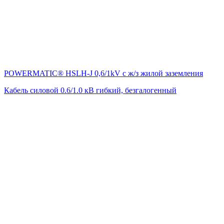
POWERMATIC® HSLH-J 0,6/1kV с ж/з жилой заземления
Кабель силовой 0.6/1.0 кВ гибкий, безгалогенный