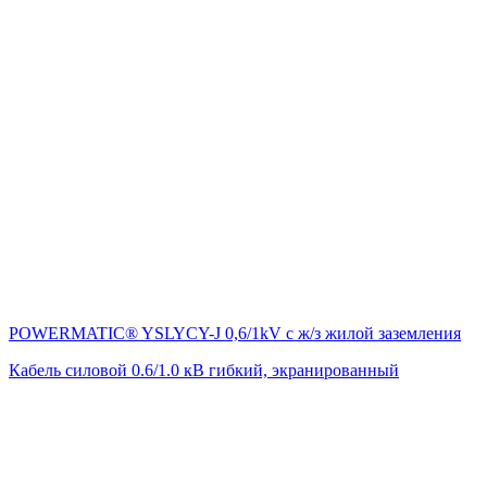
POWERMATIC® YSLYCY-J 0,6/1kV с ж/з жилой заземления
Кабель силовой 0.6/1.0 кВ гибкий, экранированный