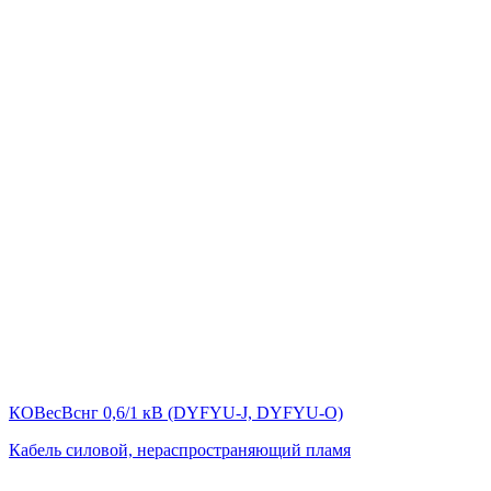
КОВесВснг 0,6/1 кВ (DYFYU-J, DYFYU-O)
Кабель силовой, нераспространяющий пламя