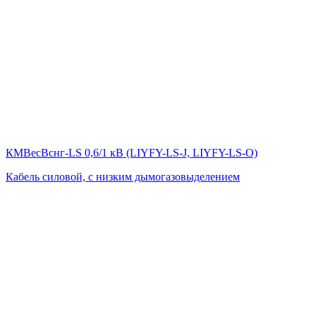
КМВесВснг-LS 0,6/1 кВ (LIYFY-LS-J, LIYFY-LS-O)
Кабель силовой, с низким дымогазовыделением