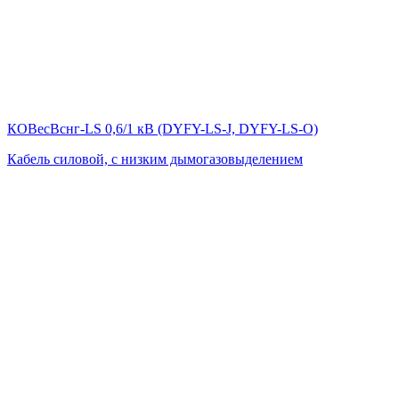
КОВесВснг-LS 0,6/1 кВ (DYFY-LS-J, DYFY-LS-O)
Кабель силовой, с низким дымогазовыделением