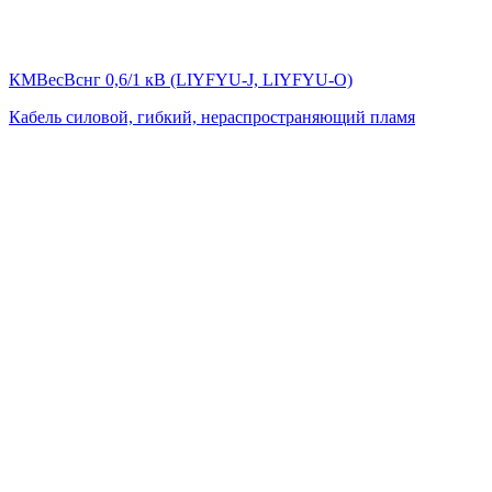
КМВесВснг 0,6/1 кВ (LIYFYU-J, LIYFYU-O)
Кабель силовой, гибкий, нераспространяющий пламя