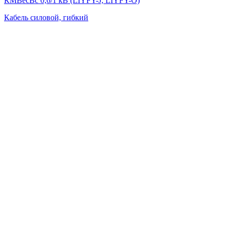
КМВесВс 0,6/1 кВ (LIYFY-J, LIYFY-O)
Кабель силовой, гибкий