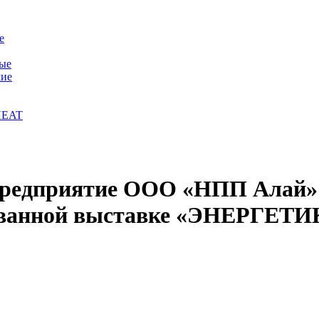
е
ые
чие
HEAT
а предприятие ООО «НПП Алай»
ированной выставке «ЭНЕР