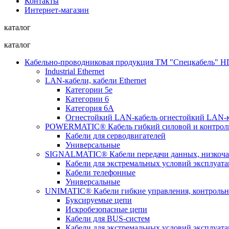
Контакты
Интернет-магазин
каталог
каталог
Кабельно-проводниковая продукция ТМ "Спецкабель"
Industrial Ethernet
LAN-кабели, кабели Ethernet
Категории 5е
Категории 6
Категория 6А
Огнестойкий LAN-кабель огнестойкий LAN-к
POWERMATIC® Кабель гибкий силовой и контрол
Кабели для серводвигателей
Универсальные
SIGNALMATIC® Кабели передачи данных, низкоча
Кабели для экстремальных условий эксплуат
Кабели телефонные
Универсальные
UNIMATIC® Кабели гибкие управления, контроль
Буксируемые цепи
Искробезопасные цепи
Кабели для BUS-систем
Кабели для экстремальных условий эксплуат