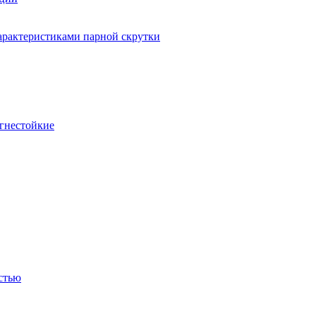
арактеристиками парной скрутки
огнестойкие
стью