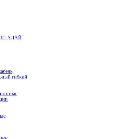
 НПП АЛАЙ
абель
ьный гибкий
стотные
ации
ные
ации