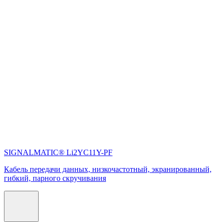
SIGNALMATIC® Li2YC11Y-PF
Кабель передачи данных, низкочастотный, экранированный,
гибкий, парного скручивания