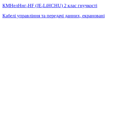
КМНелНнг-HF (JE-LiHСНU) 2 клас гнучкості
Кабелі управління та передачі данних, екрановані