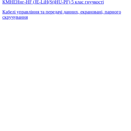
КМНЕНнг-HF (JE-LiH(St)НU-PF) 5 клас гнучкості
Кабелі управління та передачі данних, екрановані, парного
скручування