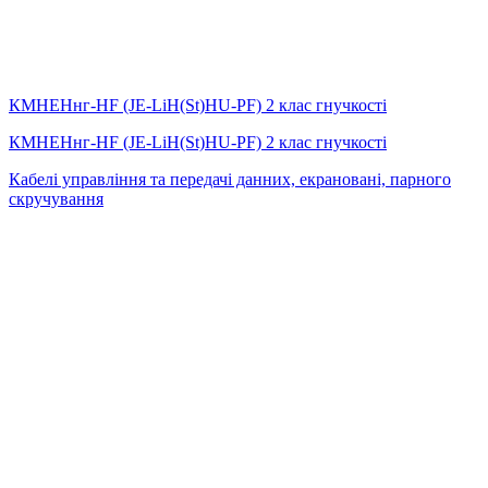
КМНЕНнг-HF (JE-LiH(St)НU-PF) 2 клас гнучкості
КМНЕНнг-HF (JE-LiH(St)НU-PF) 2 клас гнучкості
Кабелі управління та передачі данних, екрановані, парного
скручування