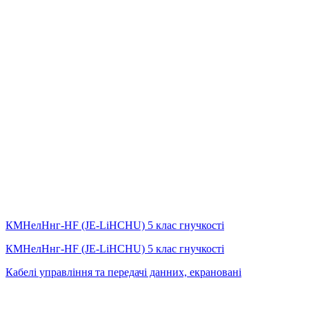
КМНелНнг-HF (JE-LiHСНU) 5 клас гнучкості
КМНелНнг-HF (JE-LiHСНU) 5 клас гнучкості
Кабелі управління та передачі данних, екрановані