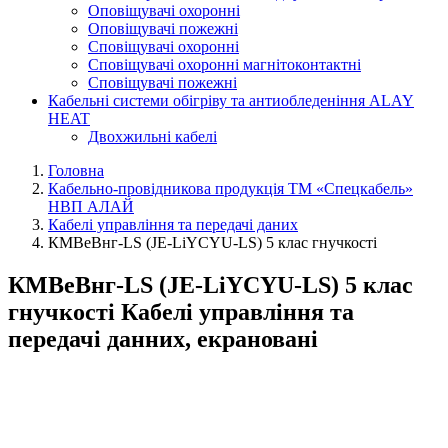
Оповіщувачі охоронні
Оповіщувачі пожежні
Сповіщувачі охоронні
Сповіщувачі охоронні магнітоконтактні
Сповіщувачі пожежні
Кабельні системи обігріву та антиобледеніння ALAY
HEAT
Двохжильні кабелі
Головна
Кабельно-провідникова продукція ТМ «Спецкабель»
НВП АЛАЙ
Кабелі управління та передачі даних
КМВеВнг-LS (JE-LiYCYU-LS) 5 клас гнучкості
КМВеВнг-LS (JE-LiYCYU-LS) 5 клас
гнучкості Кабелі управління та
передачі данних, екрановані