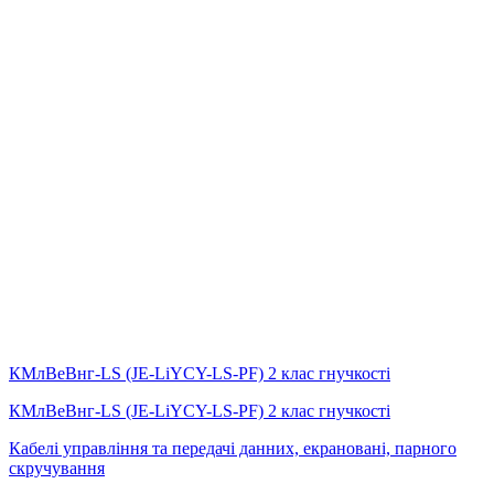
КМлВеВнг-LS (JE-LiYCY-LS-PF) 2 клас гнучкості
КМлВеВнг-LS (JE-LiYCY-LS-PF) 2 клас гнучкості
Кабелі управління та передачі данних, екрановані, парного
скручування