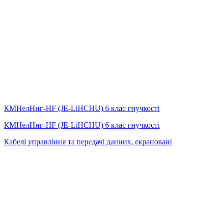
КМНелНнг-HF (JE-LiHСНU) 6 клас гнучкості
КМНелНнг-HF (JE-LiHСНU) 6 клас гнучкості
Кабелі управління та передачі данних, екрановані