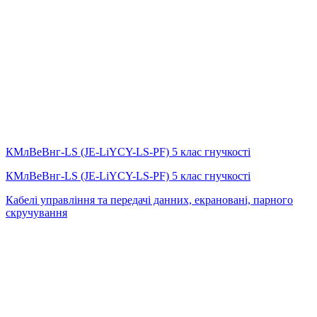
КМлВеВнг-LS (JE-LiYCY-LS-PF) 5 клас гнучкості
КМлВеВнг-LS (JE-LiYCY-LS-PF) 5 клас гнучкості
Кабелі управління та передачі данних, екрановані, парного
скручування