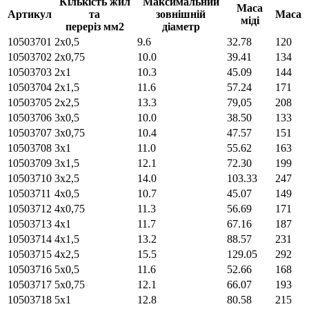
Кількість жил
Максимальний
Маса
Артикул
та
зовнішній
Маса
міді
переріз мм2
діаметр
10503701
2х0,5
9.6
32.78
120
10503702
2х0,75
10.0
39.41
134
10503703
2х1
10.3
45.09
144
10503704
2х1,5
11.6
57.24
171
10503705
2х2,5
13.3
79,05
208
10503706
3х0,5
10.0
38.50
133
10503707
3х0,75
10.4
47.57
151
10503708
3х1
11.0
55.62
163
10503709
3х1,5
12.1
72.30
199
10503710
3х2,5
14.0
103.33
247
10503711
4х0,5
10.7
45.07
149
10503712
4х0,75
11.3
56.69
171
10503713
4х1
11.7
67.16
187
10503714
4х1,5
13.2
88.57
231
10503715
4х2,5
15.5
129.05
292
10503716
5х0,5
11.6
52.66
168
10503717
5х0,75
12.1
66.07
193
10503718
5х1
12.8
80.58
215