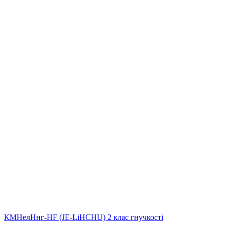
КМНелНнг-HF (JE-LiHСНU) 2 клас гнучкості