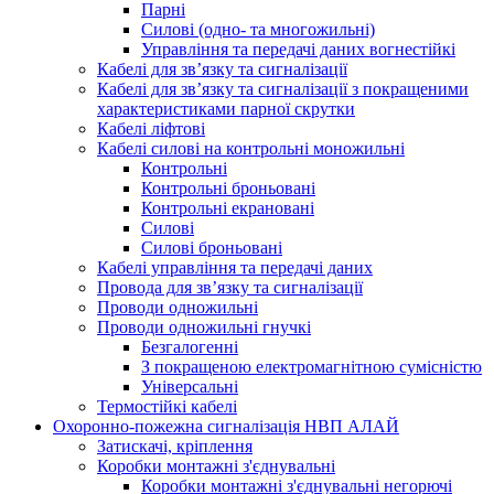
Парні
Силові (одно- та многожильні)
Управління та передачі даних вогнестійкі
Кабелі для зв’язку та сигналізації
Кабелі для зв’язку та сигналізації з покращеними
характеристиками парної скрутки
Кабелі ліфтові
Кабелі силові на контрольні моножильні
Контрольні
Контрольні броньовані
Контрольні екрановані
Силові
Силові броньовані
Кабелі управління та передачі даних
Провода для зв’язку та сигналізації
Проводи одножильні
Проводи одножильні гнучкі
Безгалогенні
З покращеною електромагнітною сумісністю
Універсальні
Термостійкі кабелі
Охоронно-пожежна сигналізація НВП АЛАЙ
Затискачі, кріплення
Коробки монтажні з'єднувальні
Коробки монтажні з'єднувальні негорючі