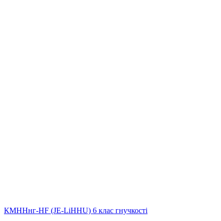
КМННнг-HF (JE-LiHНU) 6 клас гнучкості