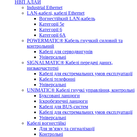
НВП АЛАЙ
Industrial Ethernet
LAN-кабелі, кабелі Ethernet
Вогнестійкий LAN-кабель
Категорії 5е
Категорії 6
Категорії 6А
POWERMATIC® Кабель гнучкий силовий та
контрольний
Кабелі для серводвигунів
Універсальні
SIGNALMATIC® Кабелі передачі даних,
низькочастотні
Кабелі для екстремальних умов експлуатації
Кабелі телефонні
Універсальні
UNIMATIC® Кабелі гнучкі управління, контрольні
Буксовані ланцюги
Іскробезпечні ланцюги
Кабелі для BUS-систем
Кабелі для екстремальних умов експлуатації
Універсальні
Кабелі вогнестійкі
Для зв’язку та сигналізації
Контрольні