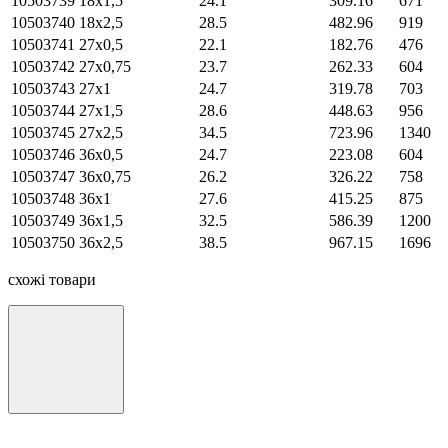
10503739
18х1,5
24.1
309.16
671
10503740
18х2,5
28.5
482.96
919
10503741
27х0,5
22.1
182.76
476
10503742
27х0,75
23.7
262.33
604
10503743
27х1
24.7
319.78
703
10503744
27х1,5
28.6
448.63
956
10503745
27х2,5
34.5
723.96
1340
10503746
36х0,5
24.7
223.08
604
10503747
36х0,75
26.2
326.22
758
10503748
36х1
27.6
415.25
875
10503749
36х1,5
32.5
586.39
1200
10503750
36х2,5
38.5
967.15
1696
схожі товари