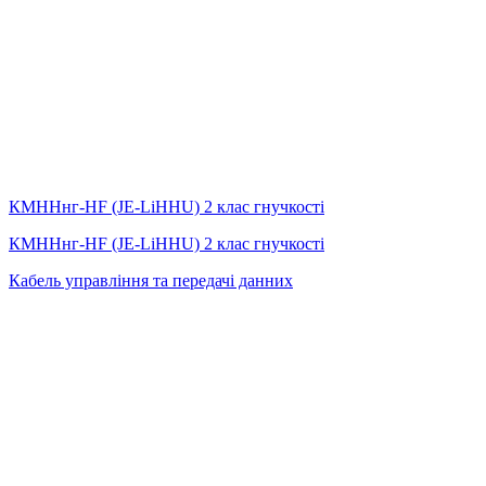
КМННнг-HF (JE-LiHНU) 2 клас гнучкості
КМННнг-HF (JE-LiHНU) 2 клас гнучкості
Кабель управління та передачі данних