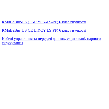
КМлВеВнг-LS (JE-LiYCY-LS-PF) 6 клас гнучкості
КМлВеВнг-LS (JE-LiYCY-LS-PF) 6 клас гнучкості
Кабелі управління та передачі данних, екрановані, парного
скручування