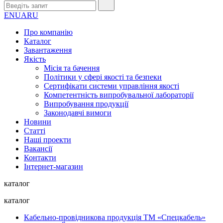
EN
UA
RU
Про компанію
Каталог
Завантаження
Якість
Місія та бачення
Політики у сфері якості та безпеки
Сертифікати системи управління якості
Компетентність випробувальної лабораторії
Випробування продукції
Законодавчі вимоги
Новини
Статті
Наші проекти
Вакансії
Контакти
Інтернет-магазин
каталог
каталог
Кабельно-провідникова продукція ТМ «Спецкабель»