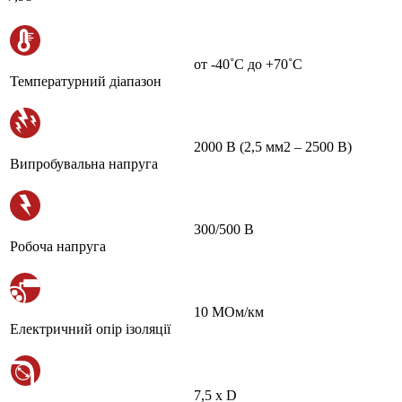
от -40˚С до +70˚С
Температурний діапазон
2000 В (2,5 мм2 – 2500 В)
Випробувальна напруга
300/500 В
Робоча напруга
10 МОм/км
Електричний опір ізоляції
7,5 х D