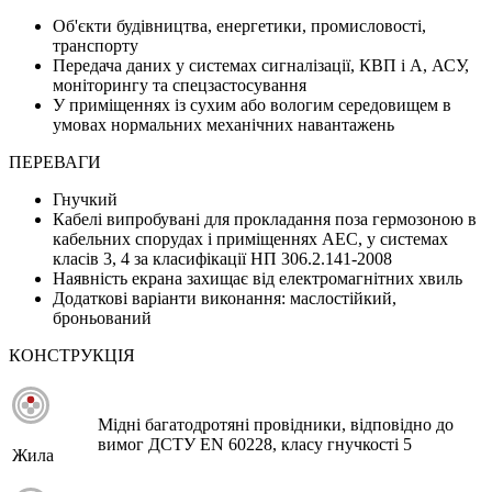
Об'єкти будівництва, енергетики, промисловості,
транспорту
Передача даних у системах сигналізації, КВП і А, АСУ,
моніторингу та спецзастосування
У приміщеннях із сухим або вологим середовищем в
умовах нормальних механічних навантажень
ПЕРЕВАГИ
Гнучкий
Кабелі випробувані для прокладання поза гермозоною в
кабельних спорудах і приміщеннях АЕС, у системах
класів 3, 4 за класифікації НП 306.2.141-2008
Наявність екрана захищає від електромагнітних хвиль
Додаткові варіанти виконання: маслостійкий,
броньований
КОНСТРУКЦІЯ
Мідні багатодротяні провідники, відповідно до
вимог ДСТУ EN 60228, класу гнучкості 5
Жила