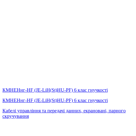
КМНЕНнг-HF (JE-LiH(St)НU-PF) 6 клас гнучкості
КМНЕНнг-HF (JE-LiH(St)НU-PF) 6 клас гнучкості
Кабелі управління та передачі данних, екрановані, парного
скручування