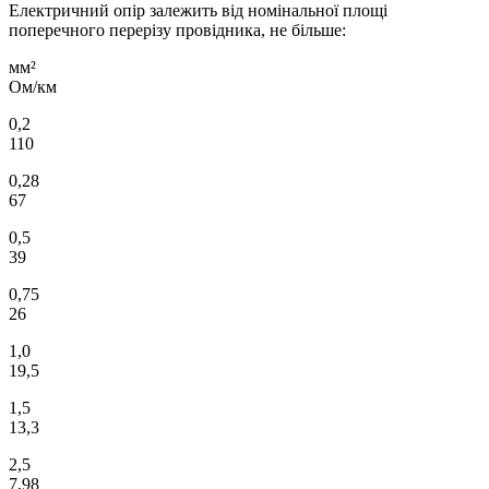
Електричний опір залежить від номінальної площі
поперечного перерізу провідника, не більше:
мм²
Ом/км
0,2
110
0,28
67
0,5
39
0,75
26
1,0
19,5
1,5
13,3
2,5
7,98