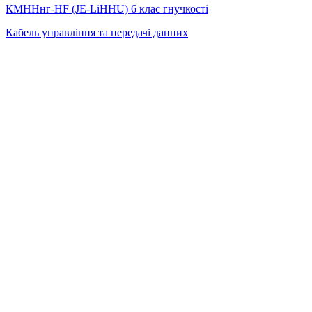
КМННнг-HF (JE-LiHНU) 6 клас гнучкості
Кабель управління та передачі данних