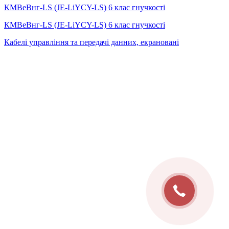
КМВеВнг-LS (JE-LiYCY-LS) 6 клас гнучкості
КМВеВнг-LS (JE-LiYCY-LS) 6 клас гнучкості
Кабелі управління та передачі данних, екрановані