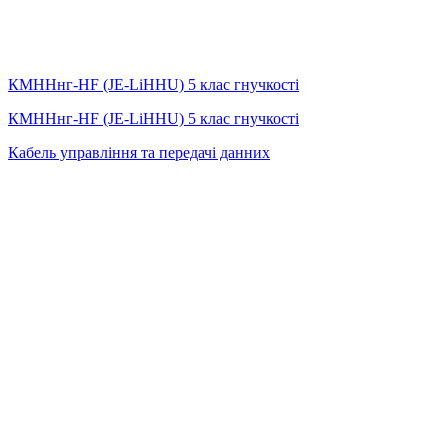
КМННнг-HF (JE-LiHНU) 5 клас гнучкості
КМННнг-HF (JE-LiHНU) 5 клас гнучкості
Кабель управління та передачі данних