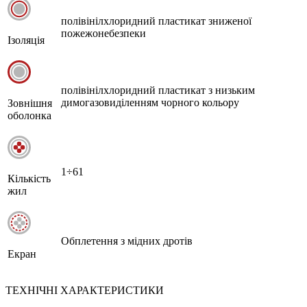
полівінілхлоридний пластикат зниженої
пожежонебезпеки
Ізоляція
полівінілхлоридний пластикат з низьким
димогазовиділенням чорного кольору
Зовнішня
оболонка
1÷61
Кількість
жил
Обплетення з мідних дротів
Екран
ТЕХНІЧНІ ХАРАКТЕРИСТИКИ