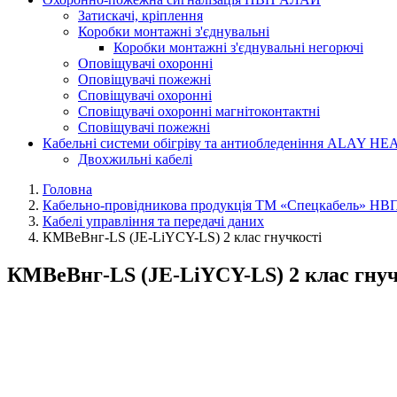
Затискачі, кріплення
Коробки монтажні з'єднувальні
Коробки монтажні з'єднувальні негорючі
Оповіщувачі охоронні
Оповіщувачі пожежні
Сповіщувачі охоронні
Сповіщувачі охоронні магнітоконтактні
Сповіщувачі пожежні
Кабельні системи обігріву та антиобледеніння ALAY HE
Двохжильні кабелі
Головна
Кабельно-провідникова продукція ТМ «Спецкабель» Н
Кабелі управління та передачі даних
КМВеВнг-LS (JE-LiYCY-LS) 2 клас гнучкості
КМВеВнг-LS (JE-LiYCY-LS) 2 клас гнучк