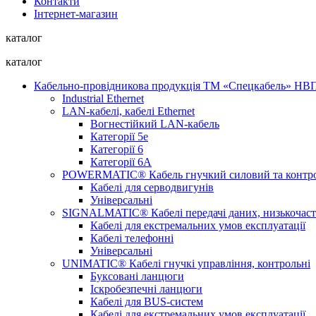
Контакти
Інтернет-магазин
каталог
каталог
Кабельно-провідникова продукція ТМ «Спецкабель» Н
Industrial Ethernet
LAN-кабелі, кабелі Ethernet
Вогнестійкий LAN-кабель
Категорії 5е
Категорії 6
Категорії 6А
POWERMATIC® Кабель гнучкий силовий та контр
Кабелі для серводвигунів
Універсальні
SIGNALMATIC® Кабелі передачі даних, низькочаст
Кабелі для екстремальних умов експлуатації
Кабелі телефонні
Універсальні
UNIMATIC® Кабелі гнучкі управління, контрольні
Буксовані ланцюги
Іскробезпечні ланцюги
Кабелі для BUS-систем
Кабелі для екстремальних умов експлуатації