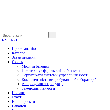
EN
UA
RU
Про компанію
Каталог
Завантаження
Якість
Місія та бачення
Політики у сфері якості та безпеки
Сертифікати системи управління якості
Компетентність випробувальної лабораторії
Випробування продукції
Законодавчі вимоги
Новини
Статті
Наші проекти
Вакансії