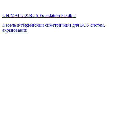
UNIMATIC® BUS Foundation Fieldbus
Кабель інтерфейсний симетричний для BUS-систем,
екранований