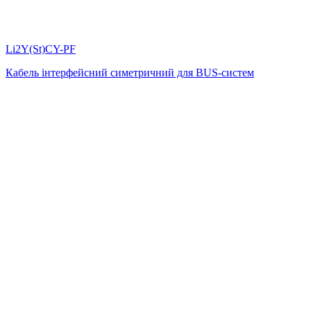
Li2Y(St)CY-PF
Кабель інтерфейсний симетричний для BUS-систем