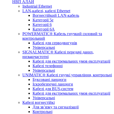
НВП АЛАЙ
Industrial Ethernet
LAN-кабелі, кабелі Ethernet
Вогнестійкий LAN-кабель
Категорії 5е
Категорії 6
Категорії 6А
POWERMATIC® Кабель гнучкий силовий та
контрольний
Кабелі для серводвигунів
Універсальні
SIGNALMATIC® Кабелі передачі даних,
низькочастотні
Кабелі для екстремальних умов експлуатації
Кабелі телефонні
Універсальні
UNIMATIC® Кабелі гнучкі управління, контрольні
Буксовані ланцюги
Іскробезпечні ланцюги
Кабелі для BUS-систем
Кабелі для екстремальних умов експлуатації
Універсальні
Кабелі вогнестійкі
Для зв’язку та сигналізації
Контрольні