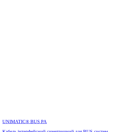
UNIMATIC® BUS PA
Кабель інтерфейсний симетричний для BUS-систем,