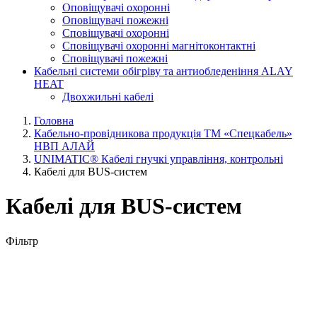
Оповіщувачі охоронні
Оповіщувачі пожежні
Сповіщувачі охоронні
Сповіщувачі охоронні магнітоконтактні
Сповіщувачі пожежні
Кабельні системи обігріву та антиобледеніння ALAY
HEAT
Двохжильні кабелі
Головна
Кабельно-провідникова продукція ТМ «Спецкабель»
НВП АЛАЙ
UNIMATIC® Кабелі гнучкі управління, контрольні
Кабелі для BUS-систем
Кабелі для BUS-систем
Фільтр