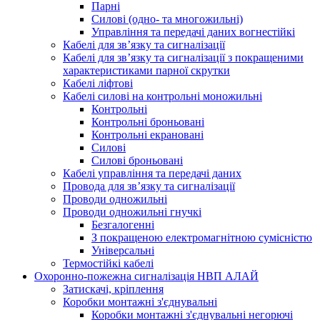
Парні
Силові (одно- та многожильні)
Управління та передачі даних вогнестійкі
Кабелі для зв’язку та сигналізації
Кабелі для зв’язку та сигналізації з покращеними
характеристиками парної скрутки
Кабелі ліфтові
Кабелі силові на контрольні моножильні
Контрольні
Контрольні броньовані
Контрольні екрановані
Силові
Силові броньовані
Кабелі управління та передачі даних
Провода для зв’язку та сигналізації
Проводи одножильні
Проводи одножильні гнучкі
Безгалогенні
З покращеною електромагнітною сумісністю
Універсальні
Термостійкі кабелі
Охоронно-пожежна сигналізація НВП АЛАЙ
Затискачі, кріплення
Коробки монтажні з'єднувальні
Коробки монтажні з'єднувальні негорючі