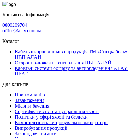
Контактна інформація
0800209704
office@alay.com.ua
Каталог
Кабельно-провідникова продукція ТМ «Спецкабель»
НВП АЛАЙ
Охоронно-пожежна сигналізація НВП АЛАЙ
Кабельні системи обігріву та антиобледеніння ALAY
HEAT
Для клієнтів
Про компанію
Завантаження
Місія та бачення
Сертифікати системи управління якості
Політики у сфері якості та безпеки
Компетентність випробувальної лабораторії
Випробування продукції
Законодавчі вимоги