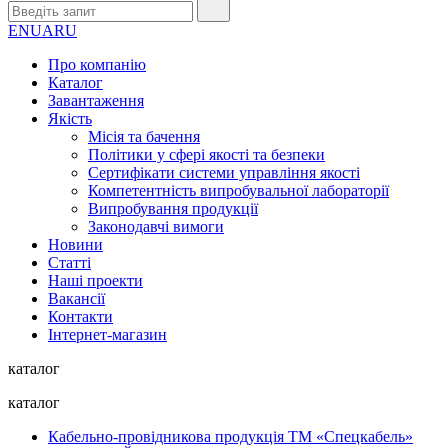
EN
UA
RU
Про компанію
Каталог
Завантаження
Якість
Місія та бачення
Політики у сфері якості та безпеки
Сертифікати системи управління якості
Компетентність випробувальної лабораторії
Випробування продукції
Законодавчі вимоги
Новини
Статті
Наші проекти
Вакансії
Контакти
Інтернет-магазин
каталог
каталог
Кабельно-провідникова продукція ТМ «Спецкабель»