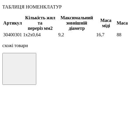
ТАБЛИЦЯ НОМЕНКЛАТУР
Кількість жил
Максимальний
Маса
Артикул
та
зовнішній
Маса
міді
переріз мм2
діаметр
30400301
1х2х0,64
9,2
16,7
88
схожі товари