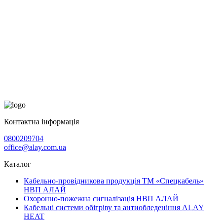
Контактна інформація
0800209704
office@alay.com.ua
Каталог
Кабельно-провідникова продукція ТМ «Спецкабель»
НВП АЛАЙ
Охоронно-пожежна сигналізація НВП АЛАЙ
Кабельні системи обігріву та антиобледеніння ALAY
HEAT