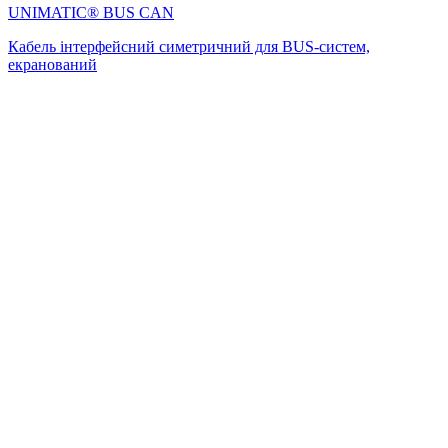
UNIMATIC® BUS CAN
Кабель інтерфейсний симетричний для BUS-систем,
екранований