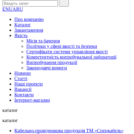
EN
UA
RU
Про компанію
Каталог
Завантаження
Якість
Місія та бачення
Політики у сфері якості та безпеки
Сертифікати системи управління якості
Компетентність випробувальної лабораторії
Випробування продукції
Законодавчі вимоги
Новини
Статті
Наші проекти
Вакансії
Контакти
Інтернет-магазин
каталог
каталог
Кабельно-провідникова продукція ТМ «Спецкабель»