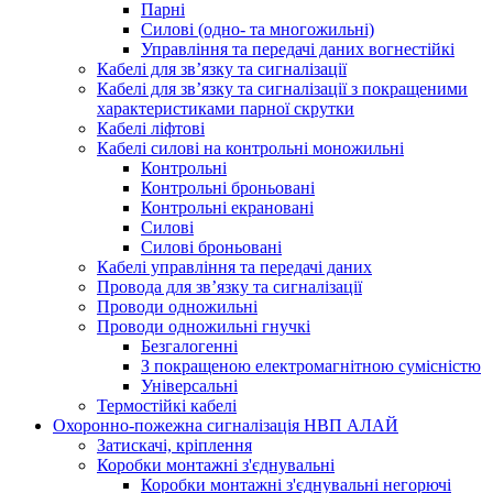
Парні
Силові (одно- та многожильні)
Управління та передачі даних вогнестійкі
Кабелі для зв’язку та сигналізації
Кабелі для зв’язку та сигналізації з покращеними
характеристиками парної скрутки
Кабелі ліфтові
Кабелі силові на контрольні моножильні
Контрольні
Контрольні броньовані
Контрольні екрановані
Силові
Силові броньовані
Кабелі управління та передачі даних
Провода для зв’язку та сигналізації
Проводи одножильні
Проводи одножильні гнучкі
Безгалогенні
З покращеною електромагнітною сумісністю
Універсальні
Термостійкі кабелі
Охоронно-пожежна сигналізація НВП АЛАЙ
Затискачі, кріплення
Коробки монтажні з'єднувальні
Коробки монтажні з'єднувальні негорючі