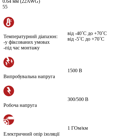
0.64 мм (22AWG)
55
від -40˚С до +70˚С
Температурний діапазон:
від -5˚С до +70˚С
-у фіксованих умовах
-під час монтажу
1500 В
Випробувальна напруга
300/500 В
Робоча напруга
1 ГОм/км
Електричний опір ізоляції