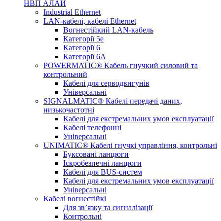
НВП АЛАЙ
Industrial Ethernet
LAN-кабелі, кабелі Ethernet
Вогнестійкий LAN-кабель
Категорії 5е
Категорії 6
Категорії 6А
POWERMATIC® Кабель гнучкий силовий та
контрольний
Кабелі для серводвигунів
Універсальні
SIGNALMATIC® Кабелі передачі даних,
низькочастотні
Кабелі для екстремальних умов експлуатації
Кабелі телефонні
Універсальні
UNIMATIC® Кабелі гнучкі управління, контрольні
Буксовані ланцюги
Іскробезпечні ланцюги
Кабелі для BUS-систем
Кабелі для екстремальних умов експлуатації
Універсальні
Кабелі вогнестійкі
Для зв’язку та сигналізації
Контрольні