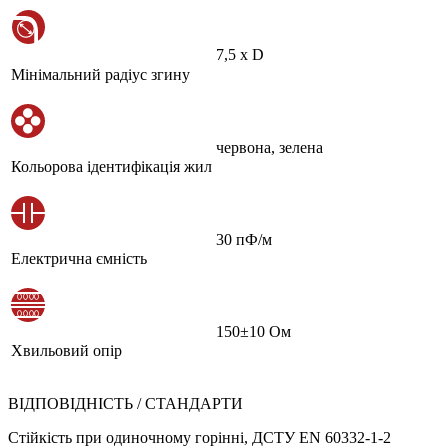
7,5 х D
Мінімальний радіус згину
червона, зелена
Кольорова ідентифікація жил
30 пФ/м
Електрична ємність
150±10 Ом
Хвильовий опір
ВІДПОВІДНІСТЬ / СТАНДАРТИ
Стійкість при одиночному горінні, ДСТУ EN 60332-1-2