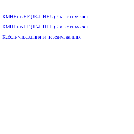
КМННнг-HF (JE-LiHНU) 2 клас гнучкості
КМННнг-HF (JE-LiHНU) 2 клас гнучкості
Кабель управління та передачі данних