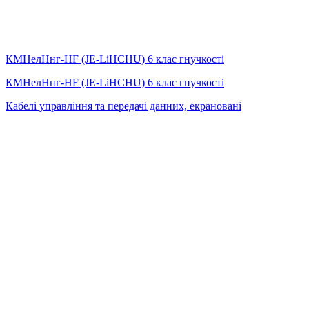
КМНелНнг-HF (JE-LiHСНU) 6 клас гнучкості
КМНелНнг-HF (JE-LiHСНU) 6 клас гнучкості
Кабелі управління та передачі данних, екрановані