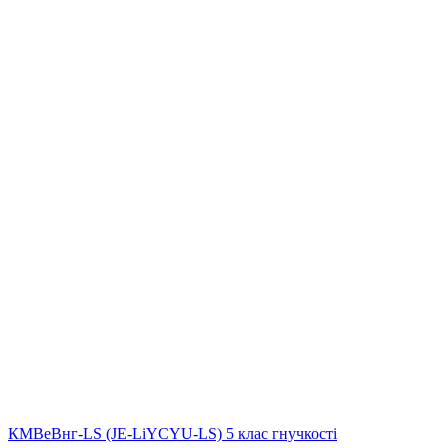
КМВеВнг-LS (JE-LiYCYU-LS) 5 клас гнучкості