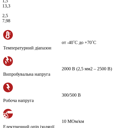
1,5
13,3
2,5
7,98
от -40˚С до +70˚С
Температурний діапазон
2000 В (2,5 мм2 – 2500 В)
Випробувальна напруга
300/500 В
Робоча напруга
10 МОм/км
Електричний опір ізоляції