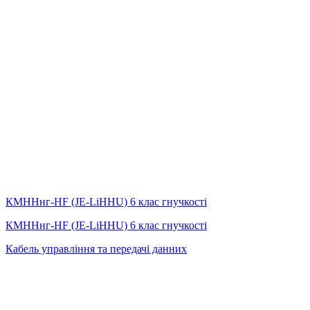
КМННнг-HF (JE-LiHНU) 6 клас гнучкості
КМННнг-HF (JE-LiHНU) 6 клас гнучкості
Кабель управління та передачі данних