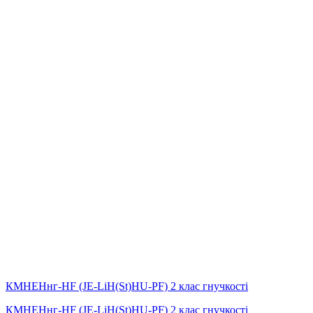
КМНЕНнг-HF (JE-LiH(St)НU-PF) 2 клас гнучкості
КМНЕНнг-HF (JE-LiH(St)НU-PF) 2 клас гнучкості