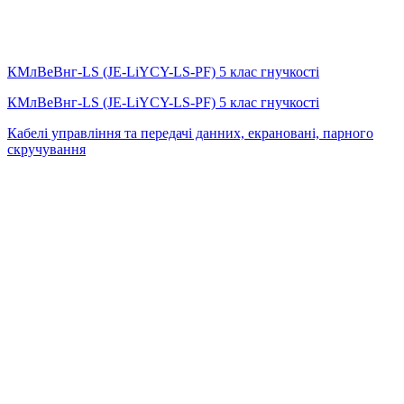
КМлВеВнг-LS (JE-LiYCY-LS-PF) 5 клас гнучкості
КМлВеВнг-LS (JE-LiYCY-LS-PF) 5 клас гнучкості
Кабелі управління та передачі данних, екрановані, парного
скручування