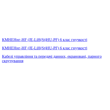
КМНЕНнг-HF (JE-LiH(St)НU-PF) 6 клас гнучкості
КМНЕНнг-HF (JE-LiH(St)НU-PF) 6 клас гнучкості
Кабелі управління та передачі данних, екрановані, парного
скручування