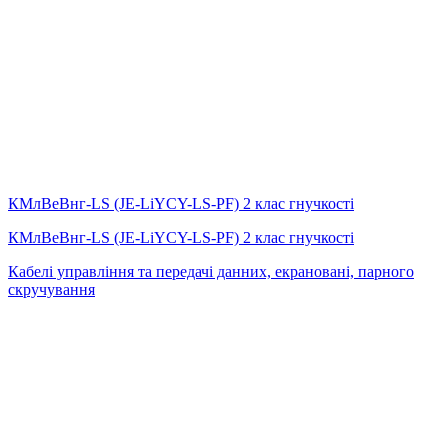
КМлВеВнг-LS (JE-LiYCY-LS-PF) 2 клас гнучкості
КМлВеВнг-LS (JE-LiYCY-LS-PF) 2 клас гнучкості
Кабелі управління та передачі данних, екрановані, парного
скручування