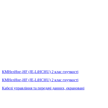
КМНелНнг-HF (JE-LiHСНU) 2 клас гнучкості
КМНелНнг-HF (JE-LiHСНU) 2 клас гнучкості
Кабелі управління та передачі данних, екрановані