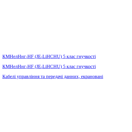
КМНелНнг-HF (JE-LiHСНU) 5 клас гнучкості
КМНелНнг-HF (JE-LiHСНU) 5 клас гнучкості
Кабелі управління та передачі данних, екрановані