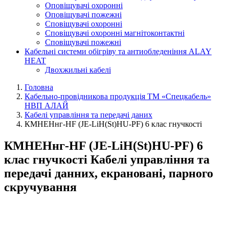
Оповіщувачі охоронні
Оповіщувачі пожежні
Сповіщувачі охоронні
Сповіщувачі охоронні магнітоконтактні
Сповіщувачі пожежні
Кабельні системи обігріву та антиобледеніння ALAY
HEAT
Двохжильні кабелі
Головна
Кабельно-провідникова продукція ТМ «Спецкабель»
НВП АЛАЙ
Кабелі управління та передачі даних
КМНЕНнг-HF (JE-LiH(St)НU-PF) 6 клас гнучкості
КМНЕНнг-HF (JE-LiH(St)НU-PF) 6
клас гнучкості Кабелі управління та
передачі данних, екрановані, парного
скручування