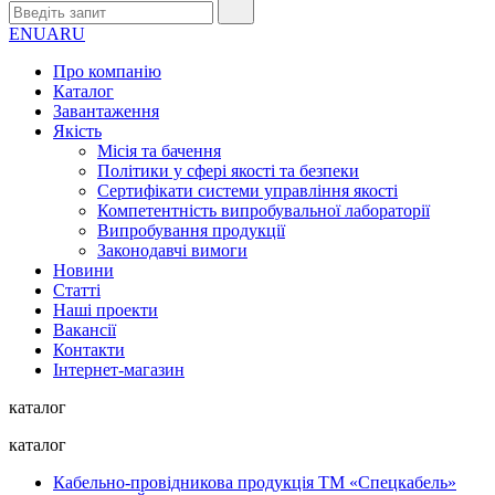
EN
UA
RU
Про компанію
Каталог
Завантаження
Якість
Місія та бачення
Політики у сфері якості та безпеки
Сертифікати системи управління якості
Компетентність випробувальної лабораторії
Випробування продукції
Законодавчі вимоги
Новини
Статті
Наші проекти
Вакансії
Контакти
Інтернет-магазин
каталог
каталог
Кабельно-провідникова продукція ТМ «Спецкабель»