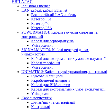
НВП АЛАЙ
Industrial Ethernet
LAN-кабелі, кабелі Ethernet
Вогнестійкий LAN-кабель
Категорії 5е
Категорії 6
Категорії 6А
POWERMATIC® Кабель гнучкий силовий та
контрольний
Кабелі для серводвигунів
Універсальні
SIGNALMATIC® Кабелі передачі даних,
низькочастотні
Кабелі для екстремальних умов експлуатації
Кабелі телефонні
Універсальні
UNIMATIC® Кабелі гнучкі управління, контрольні
Буксовані ланцюги
Іскробезпечні ланцюги
Кабелі для BUS-систем
Кабелі для екстремальних умов експлуатації
Універсальні
Кабелі вогнестійкі
Для зв’язку та сигналізації
Контрольні