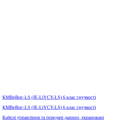
КМВеВнг-LS (JE-LiYCY-LS) 6 клас гнучкості
КМВеВнг-LS (JE-LiYCY-LS) 6 клас гнучкості
Кабелі управління та передачі данних, екрановані