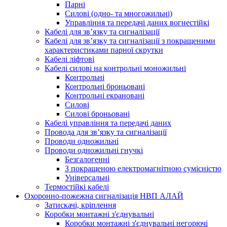
Парні
Силові (одно- та многожильні)
Управління та передачі даних вогнестійкі
Кабелі для зв’язку та сигналізації
Кабелі для зв’язку та сигналізації з покращеними
характеристиками парної скрутки
Кабелі ліфтові
Кабелі силові на контрольні моножильні
Контрольні
Контрольні броньовані
Контрольні екрановані
Силові
Силові броньовані
Кабелі управління та передачі даних
Провода для зв’язку та сигналізації
Проводи одножильні
Проводи одножильні гнучкі
Безгалогенні
З покращеною електромагнітною сумісністю
Універсальні
Термостійкі кабелі
Охоронно-пожежна сигналізація НВП АЛАЙ
Затискачі, кріплення
Коробки монтажні з'єднувальні
Коробки монтажні з'єднувальні негорючі