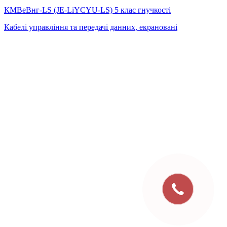
КМВеВнг-LS (JE-LiYCYU-LS) 5 клас гнучкості
Кабелі управління та передачі данних, екрановані