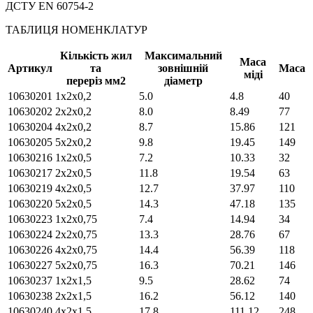
ДСТУ EN 60754-2
ТАБЛИЦЯ НОМЕНКЛАТУР
Кількість жил
Максимальний
Маса
Артикул
та
зовнішній
Маса
міді
переріз мм2
діаметр
10630201
1х2х0,2
5.0
4.8
40
10630202
2х2х0,2
8.0
8.49
77
10630204
4х2х0,2
8.7
15.86
121
10630205
5х2х0,2
9.8
19.45
149
10630216
1х2х0,5
7.2
10.33
32
10630217
2х2х0,5
11.8
19.54
63
10630219
4х2х0,5
12.7
37.97
110
10630220
5х2х0,5
14.3
47.18
135
10630223
1х2х0,75
7.4
14.94
34
10630224
2х2х0,75
13.3
28.76
67
10630226
4х2х0,75
14.4
56.39
118
10630227
5х2х0,75
16.3
70.21
146
10630237
1х2х1,5
9.5
28.62
74
10630238
2х2х1,5
16.2
56.12
140
10630240
4х2х1,5
17.8
111.12
248