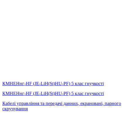
КМНЕНнг-HF (JE-LiH(St)НU-PF) 5 клас гнучкості
КМНЕНнг-HF (JE-LiH(St)НU-PF) 5 клас гнучкості
Кабелі управління та передачі данних, екрановані, парного
скручування