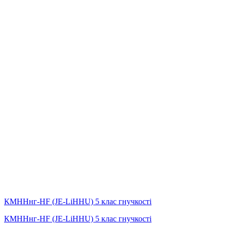
КМННнг-HF (JE-LiHНU) 5 клас гнучкості
КМННнг-HF (JE-LiHНU) 5 клас гнучкості