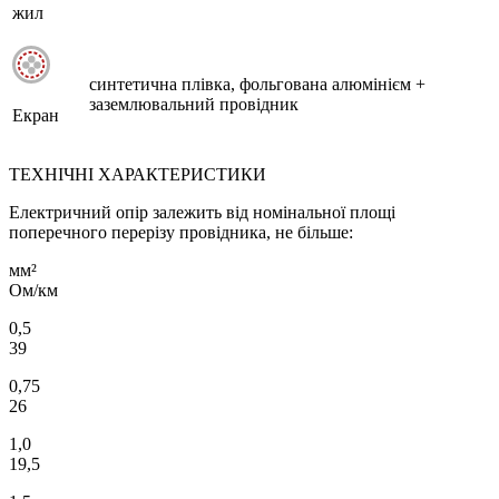
жил
синтетична плівка, фольгована алюмінієм +
заземлювальний провідник
Екран
ТЕХНІЧНІ ХАРАКТЕРИСТИКИ
Електричний опір залежить від номінальної площі
поперечного перерізу провідника, не більше:
мм²
Ом/км
0,5
39
0,75
26
1,0
19,5