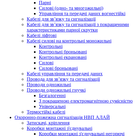
Парні
Силові (одно- та многожильні)
Управління та передачі даних вогнестійкі
Кабелі для зв’язку та сигналізації
Кабелі для зв’язку та сигналізації з покращеними
характеристиками парної скрутки
Кабелі ліфтові
Кабелі силові на контрольні моножильні
Контрольні
Контрольні броньовані
Контрольні екрановані
Силові
Силові броньовані
Кабелі управління та передачі даних
Провода для зв’язку та сигналізації
Проводи одножильні
Проводи одножильні гнучкі
Безгалогенні
З покращеною електромагнітною сумісністю
Універсальні
Термостійкі кабелі
Охоронно-пожежна сигналізація НВП АЛАЙ
Затискачі, кріплення
Коробки монтажні з'єднувальні
Коробки монтажні з'єднувальні негорючі