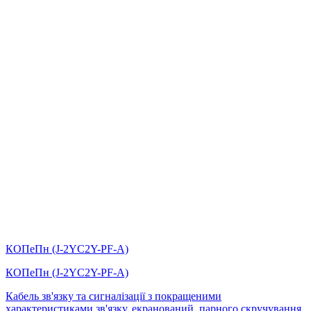
КОПеПн (J-2YC2Y-PF-А)
КОПеПн (J-2YC2Y-PF-А)
Кабель зв'язку та сигналізації з покращеними
характеристиками зв'язку, екранований, парного скручування,