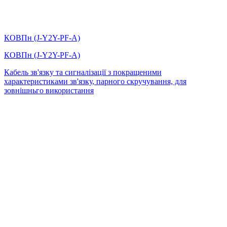
КОВПн (J-Y2Y-PF-А)
КОВПн (J-Y2Y-PF-А)
Кабель зв'язку та сигналізації з покращеними
характеристиками зв'язку, парного скручування, для
зовнішньго використання