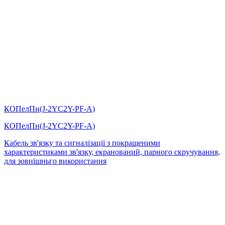
КОПелПн(J-2YC2Y-PF-А)
КОПелПн(J-2YC2Y-PF-А)
Кабель зв'язку та сигналізації з покращеними
характеристиками зв'язку, екранований, парного скручування,
для зовнішньго використання