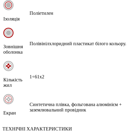
Поліетилен
Ізоляція
Полівінілхлоридний пластикат білого кольору.
Зовнішня
оболонка
1÷61х2
Кількість
жил
Синтетична плівка, фольгована алюмінієм +
заземлювальний провідник
Екран
ТЕХНІЧНІ ХАРАКТЕРИСТИКИ