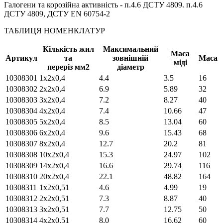
Галогени та корозійна активність - п.4.6 ДСТУ 4809. п.4.6
ДСТУ 4809, ДСТУ EN 60754-2
ТАБЛИЦЯ НОМЕНКЛАТУР
Кількість жил
Максимальний
Маса
Артикул
та
зовнішній
Маса
міді
переріз мм2
діаметр
10308301
1х2х0,4
4.4
3.5
16
10308302
2х2х0,4
6.9
5.89
32
10308303
3х2х0,4
7.2
8.27
40
10308304
4х2х0,4
7.4
10.66
47
10308305
5х2х0,4
8.5
13.04
60
10308306
6х2х0,4
9.6
15.43
68
10308307
8х2х0,4
12.7
20.2
81
10308308
10х2х0,4
15.3
24.97
102
10308309
14х2х0,4
16.6
29.74
116
10308310
20х2х0,4
22.1
48.82
164
10308311
1х2х0,51
4.6
4.99
19
10308312
2х2х0,51
7.3
8.87
40
10308313
3х2х0,51
7.7
12.75
50
10308314
4х2х0,51
8.0
16.62
60