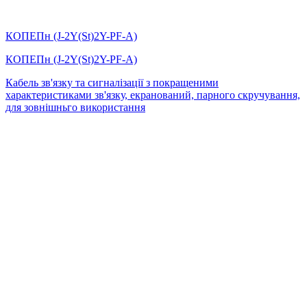
КОПЕПн (J-2Y(St)2Y-PF-А)
КОПЕПн (J-2Y(St)2Y-PF-А)
Кабель зв'язку та сигналізації з покращеними
характеристиками зв'язку, екранований, парного скручування,
для зовнішньго використання