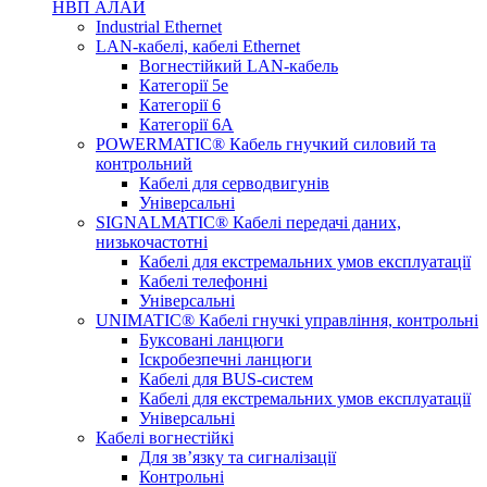
НВП АЛАЙ
Industrial Ethernet
LAN-кабелі, кабелі Ethernet
Вогнестійкий LAN-кабель
Категорії 5е
Категорії 6
Категорії 6А
POWERMATIC® Кабель гнучкий силовий та
контрольний
Кабелі для серводвигунів
Універсальні
SIGNALMATIC® Кабелі передачі даних,
низькочастотні
Кабелі для екстремальних умов експлуатації
Кабелі телефонні
Універсальні
UNIMATIC® Кабелі гнучкі управління, контрольні
Буксовані ланцюги
Іскробезпечні ланцюги
Кабелі для BUS-систем
Кабелі для екстремальних умов експлуатації
Універсальні
Кабелі вогнестійкі
Для зв’язку та сигналізації
Контрольні