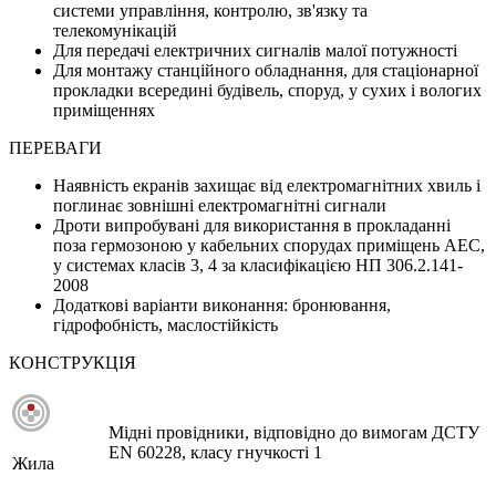
системи управління, контролю, зв'язку та
телекомунікацій
Для передачі електричних сигналів малої потужності
Для монтажу станційного обладнання, для стаціонарної
прокладки всередині будівель, споруд, у сухих і вологих
приміщеннях
ПЕРЕВАГИ
Наявність екранів захищає від електромагнітних хвиль і
поглинає зовнішні електромагнітні сигнали
Дроти випробувані для використання в прокладанні
поза гермозоною у кабельних спорудах приміщень АЕС,
у системах класів 3, 4 за класифікацією НП 306.2.141-
2008
Додаткові варіанти виконання: бронювання,
гідрофобність, маслостійкість
КОНСТРУКЦІЯ
Мідні провідники, відповідно до вимогам ДСТУ
EN 60228, класу гнучкості 1
Жила