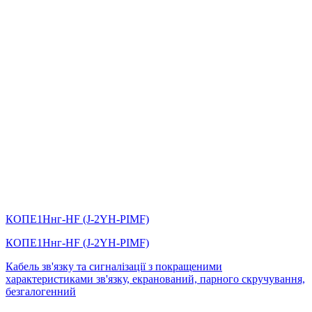
КОПЕ1Ннг-HF (J-2YH-PIMF)
КОПЕ1Ннг-HF (J-2YH-PIMF)
Кабель зв'язку та сигналізації з покращеними
характеристиками зв'язку, екранований, парного скручування,
безгалогенний