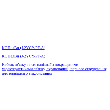
КОПелВн (J-2YCY-PF-А)
КОПелВн (J-2YCY-PF-А)
Кабель зв'язку та сигналізації з покращеними
характеристиками зв'язку, екранований, парного скручування,
для зовнішньго використання