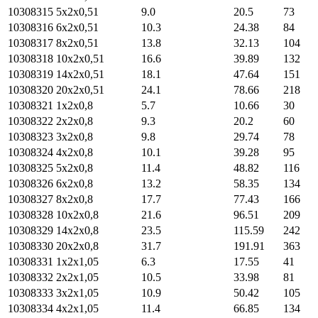
10308315
5х2х0,51
9.0
20.5
73
10308316
6х2х0,51
10.3
24.38
84
10308317
8х2х0,51
13.8
32.13
104
10308318
10х2х0,51
16.6
39.89
132
10308319
14х2х0,51
18.1
47.64
151
10308320
20х2х0,51
24.1
78.66
218
10308321
1х2х0,8
5.7
10.66
30
10308322
2х2х0,8
9.3
20.2
60
10308323
3х2х0,8
9.8
29.74
78
10308324
4х2х0,8
10.1
39.28
95
10308325
5х2х0,8
11.4
48.82
116
10308326
6х2х0,8
13.2
58.35
134
10308327
8х2х0,8
17.7
77.43
166
10308328
10х2х0,8
21.6
96.51
209
10308329
14х2х0,8
23.5
115.59
242
10308330
20х2х0,8
31.7
191.91
363
10308331
1х2х1,05
6.3
17.55
41
10308332
2х2х1,05
10.5
33.98
81
10308333
3х2х1,05
10.9
50.42
105
10308334
4х2х1,05
11.4
66.85
134