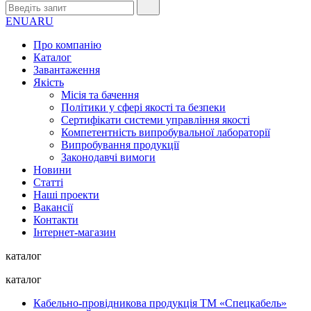
EN
UA
RU
Про компанію
Каталог
Завантаження
Якість
Місія та бачення
Політики у сфері якості та безпеки
Сертифікати системи управління якості
Компетентність випробувальної лабораторії
Випробування продукції
Законодавчі вимоги
Новини
Статті
Наші проекти
Вакансії
Контакти
Інтернет-магазин
каталог
каталог
Кабельно-провідникова продукція ТМ «Спецкабель»