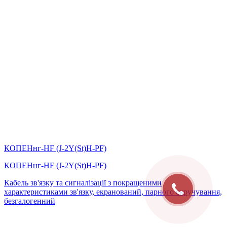
КОПЕНнг-HF (J-2Y(St)Н-PF)
КОПЕНнг-HF (J-2Y(St)Н-PF)
Кабель зв'язку та сигналізації з покращеними
характеристиками зв'язку, екранований, парного скручування,
безгалогенний