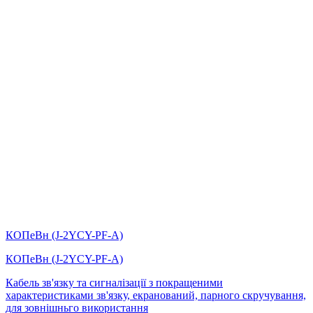
КОПеВн (J-2YCY-PF-А)
КОПеВн (J-2YCY-PF-А)
Кабель зв'язку та сигналізації з покращеними
характеристиками зв'язку, екранований, парного скручування,
для зовнішньго використання