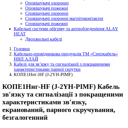
Оповіщувачі охоронні
Оповіщувачі пожежні
Сповіщувачі охоронні
Сповіщувачі охоронні магнітоконтактні
Сповіщувачі пожежні
Кабельні системи обігріву та антиобледеніння ALAY
HEAT
Двохжильні кабелі
Головна
Кабельно-провідникова продукція ТМ «Спецкабель»
НВП АЛАЙ
Кабелі для зв’язку та сигналізації з покращеними
характеристиками парної скрутки
КОПЕ1Ннг-HF (J-2YH-PIMF)
КОПЕ1Ннг-HF (J-2YH-PIMF) Кабель
зв'язку та сигналізації з покращеними
характеристиками зв'язку,
екранований, парного скручування,
безгалогенний