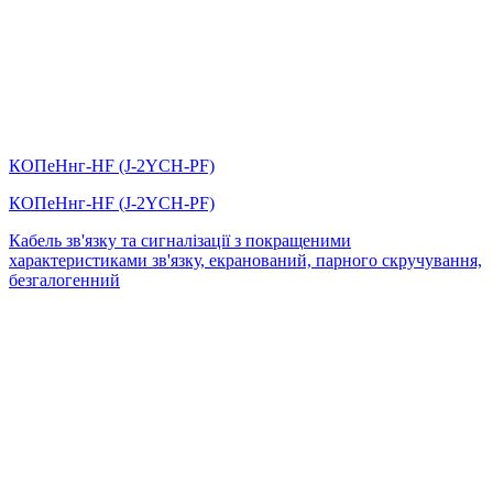
КОПеНнг-HF (J-2YСH-PF)
КОПеНнг-HF (J-2YСH-PF)
Кабель зв'язку та сигналізації з покращеними
характеристиками зв'язку, екранований, парного скручування,
безгалогенний