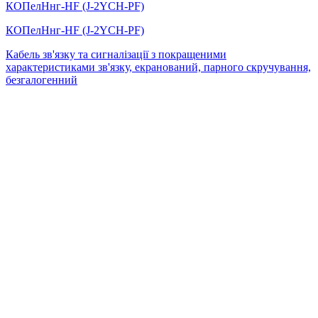
КОПелНнг-HF (J-2YСH-PF)
КОПелНнг-HF (J-2YСH-PF)
Кабель зв'язку та сигналізації з покращеними
характеристиками зв'язку, екранований, парного скручування,
безгалогенний