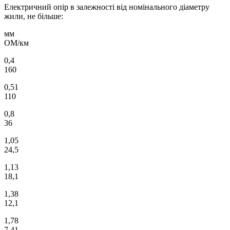
Електричний опір в залежності від номінального діаметру
жили, не більше:
мм
ОМ/км
0,4
160
0,51
110
0,8
36
1,05
24,5
1,13
18,1
1,38
12,1
1,78
7,41