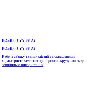
КОВВн (J-YY-PF-А)
КОВВн (J-YY-PF-А)
Кабель зв'язку та сигналізації з покращеними
характеристиками зв'язку, парного скручування, для
зовнішньго використання