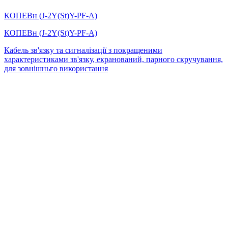
КОПЕВн (J-2Y(St)Y-PF-А)
КОПЕВн (J-2Y(St)Y-PF-А)
Кабель зв'язку та сигналізації з покращеними
характеристиками зв'язку, екранований, парного скручування,
для зовнішньго використання