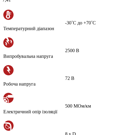
-30˚С до +70˚С
Температурний діапазон
2500 В
Випробувальна напруга
72 В
Робоча напруга
500 МОм/км
Електричний опір ізоляції
8 х D