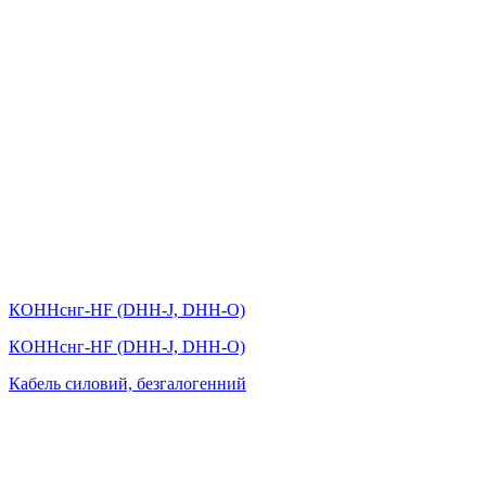
КОHHснг-HF (DНН-J, DНН-O)
КОHHснг-HF (DНН-J, DНН-O)
Кабель силовий, безгалогенний