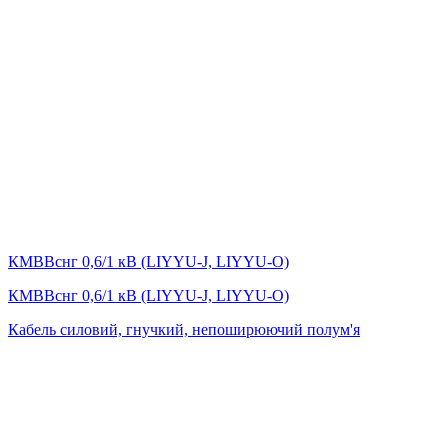
КМВВснг 0,6/1 кВ (LIYYU-J, LIYYU-O)
КМВВснг 0,6/1 кВ (LIYYU-J, LIYYU-O)
Кабель силовий, гнучкий, непоширюючий полум'я