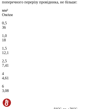
поперечного перерізу провідника, не більше:
мм²
Ом/км
0,5
36
1,0
18
1,5
12,1
2,5
7,41
4
4,61
6
3,08