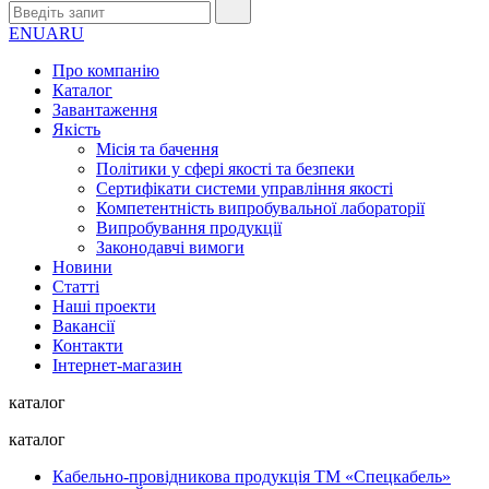
EN
UA
RU
Про компанію
Каталог
Завантаження
Якість
Місія та бачення
Політики у сфері якості та безпеки
Сертифікати системи управління якості
Компетентність випробувальної лабораторії
Випробування продукції
Законодавчі вимоги
Новини
Статті
Наші проекти
Вакансії
Контакти
Інтернет-магазин
каталог
каталог
Кабельно-провідникова продукція ТМ «Спецкабель»