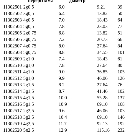
переріз мм2
діаметр
11302501
2g0,5
6.0
9.21
39
11302502
3g0,5
6.4
13.82
50
11302503
4g0,5
7.0
18.43
64
11302504
5g0,5
7.8
23.03
77
11302505
2g0,75
6.8
13.82
51
11302506
3g0,75
7.2
20.73
66
11302507
4g0,75
8.0
27.64
84
11302508
5g0,75
8.8
34.55
101
11302509
2g1,0
7.4
18.43
61
11302510
3g1,0
7.8
27.64
80
11302511
4g1,0
9.0
36.85
105
11302512
5g1,0
9.9
46.06
126
11302513
2g1,5
8.2
27.64
76
11302514
3g1,5
8.7
41.46
102
11302515
4g1,5
10.0
55.28
137
11302516
5g1,5
10.9
69.10
168
11302517
2g2,5
9.6
46.06
103
11302518
3g2,5
10.4
69.10
146
11302519
4g2,5
11.7
92.13
192
11302520
5g2,5
12.9
115.16
232