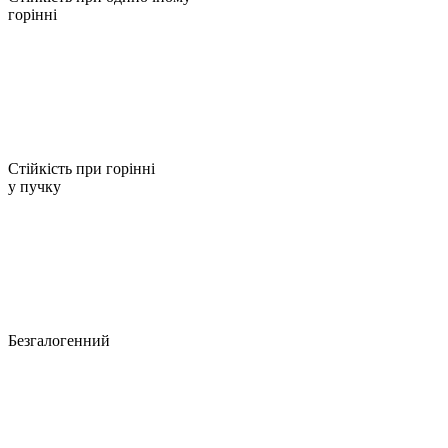
горінні
Стійкість при горінні
у пучку
Безгалогенний