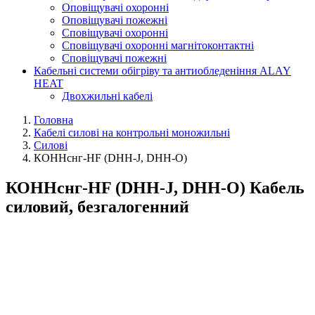
Оповіщувачі охоронні
Оповіщувачі пожежні
Сповіщувачі охоронні
Сповіщувачі охоронні магнітоконтактні
Сповіщувачі пожежні
Кабельні системи обігріву та антиобледеніння ALAY
HEAT
Двохжильні кабелі
Головна
Кабелі силові на контрольні моножильні
Силові
КОHHснг-HF (DНН-J, DНН-O)
КОHHснг-HF (DНН-J, DНН-O) Кабель
силовий, безгалогенний