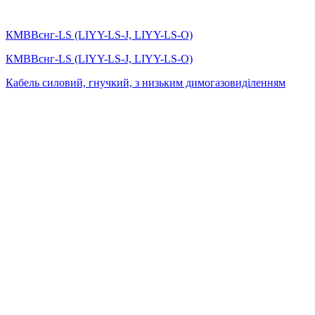
КМВВснг-LS (LIYY-LS-J, LIYY-LS-O)
КМВВснг-LS (LIYY-LS-J, LIYY-LS-O)
Кабель силовий, гнучкий, з низьким димогазовиділенням