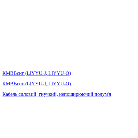
КМВВснг (LIYYU-J, LIYYU-O)
КМВВснг (LIYYU-J, LIYYU-O)
Кабель силовий, гнучкий, непоширюючий полум'я