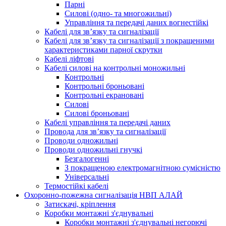
Парні
Силові (одно- та многожильні)
Управління та передачі даних вогнестійкі
Кабелі для зв’язку та сигналізації
Кабелі для зв’язку та сигналізації з покращеними
характеристиками парної скрутки
Кабелі ліфтові
Кабелі силові на контрольні моножильні
Контрольні
Контрольні броньовані
Контрольні екрановані
Силові
Силові броньовані
Кабелі управління та передачі даних
Провода для зв’язку та сигналізації
Проводи одножильні
Проводи одножильні гнучкі
Безгалогенні
З покращеною електромагнітною сумісністю
Універсальні
Термостійкі кабелі
Охоронно-пожежна сигналізація НВП АЛАЙ
Затискачі, кріплення
Коробки монтажні з'єднувальні
Коробки монтажні з'єднувальні негорючі