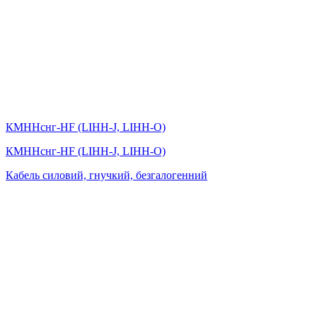
КМHHснг-HF (LIНН-J, LIНН-O)
КМHHснг-HF (LIНН-J, LIНН-O)
Кабель силовий, гнучкий, безгалогенний