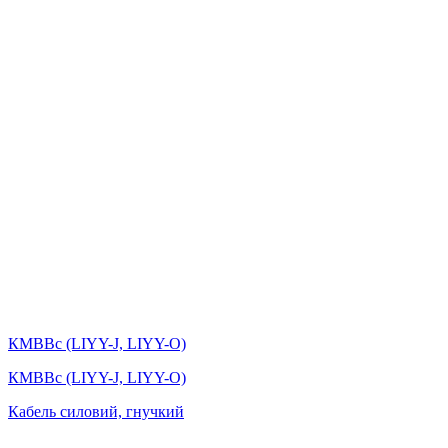
КМВВс (LIYY-J, LIYY-O)
КМВВс (LIYY-J, LIYY-O)
Кабель силовий, гнучкий