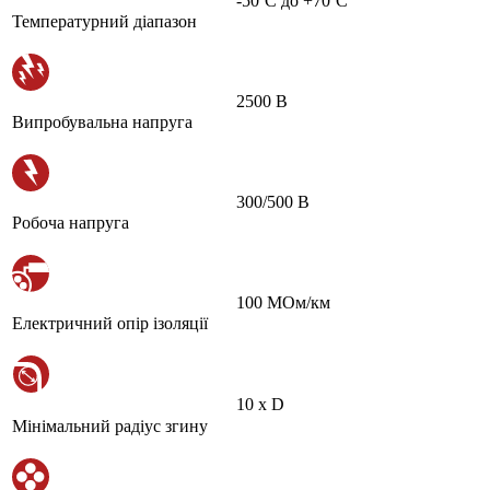
-50˚С до +70˚С
Температурний діапазон
2500 В
Випробувальна напруга
300/500 В
Робоча напруга
100 МОм/км
Електричний опір ізоляції
10 х D
Мінімальний радіус згину