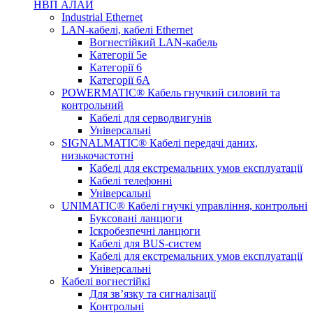
НВП АЛАЙ
Industrial Ethernet
LAN-кабелі, кабелі Ethernet
Вогнестійкий LAN-кабель
Категорії 5е
Категорії 6
Категорії 6А
POWERMATIC® Кабель гнучкий силовий та
контрольний
Кабелі для серводвигунів
Універсальні
SIGNALMATIC® Кабелі передачі даних,
низькочастотні
Кабелі для екстремальних умов експлуатації
Кабелі телефонні
Універсальні
UNIMATIC® Кабелі гнучкі управління, контрольні
Буксовані ланцюги
Іскробезпечні ланцюги
Кабелі для BUS-систем
Кабелі для екстремальних умов експлуатації
Універсальні
Кабелі вогнестійкі
Для зв’язку та сигналізації
Контрольні