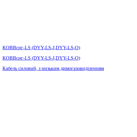
КОВВснг-LS (DYY-LS-J,DYY-LS-O)
КОВВснг-LS (DYY-LS-J,DYY-LS-O)
Кабель силовий, з низьким димогазовиділенням