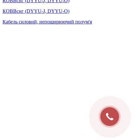
КОВВснг (DYYU-J, DYYU-O)
КОВВснг (DYYU-J, DYYU-O)
Кабель силовий, непоширюючий полум'я