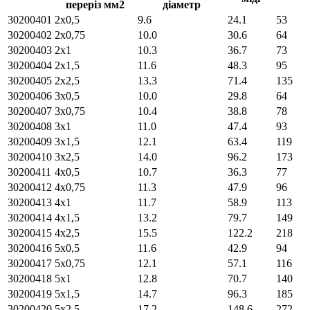
переріз мм2
діаметр
30200401
2х0,5
9.6
24.1
53
30200402
2х0,75
10.0
30.6
64
30200403
2х1
10.3
36.7
73
30200404
2х1,5
11.6
48.3
95
30200405
2х2,5
13.3
71.4
135
30200406
3х0,5
10.0
29.8
64
30200407
3х0,75
10.4
38.8
78
30200408
3х1
11.0
47.4
93
30200409
3х1,5
12.1
63.4
119
30200410
3х2,5
14.0
96.2
173
30200411
4х0,5
10.7
36.3
77
30200412
4х0,75
11.3
47.9
96
30200413
4х1
11.7
58.9
113
30200414
4х1,5
13.2
79.7
149
30200415
4х2,5
15.5
122.2
218
30200416
5х0,5
11.6
42.9
94
30200417
5х0,75
12.1
57.1
116
30200418
5х1
12.8
70.7
140
30200419
5х1,5
14.7
96.3
185
30200420
5х2,5
17.2
148.6
272