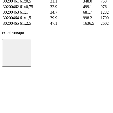
30200461
61х0,5
31.1
348.0
753
30200462
61х0,75
32.9
499.1
976
30200463
61х1
34.7
681.7
1232
30200464
61х1,5
39.9
998.2
1700
30200465
61х2,5
47.1
1636.5
2602
схожі товари