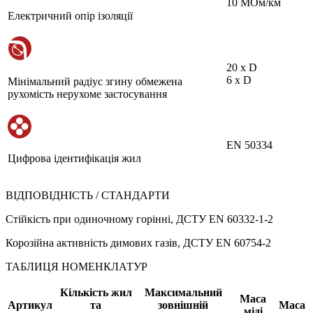
10 МОм/км
Електричний опір ізоляції
20 х D
6 х D
Мінімальний радіус згину обмежена
рухомість нерухоме застосування
EN 50334
Цифрова ідентифікація жил
ВІДПОВІДНІСТЬ / СТАНДАРТИ
Стійкість при одиночному горінні, ДСТУ EN 60332-1-2
Корозійна активність димових газів, ДСТУ EN 60754-2
ТАБЛИЦЯ НОМЕНКЛАТУР
Кількість жил
Максимальний
Маса
Артикул
та
зовнішній
Маса
міді