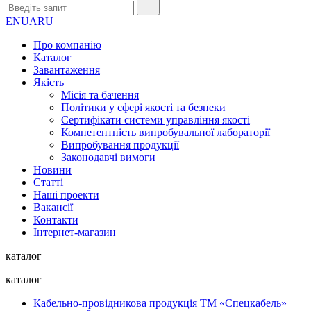
EN
UA
RU
Про компанію
Каталог
Завантаження
Якість
Місія та бачення
Політики у сфері якості та безпеки
Сертифікати системи управління якості
Компетентність випробувальної лабораторії
Випробування продукції
Законодавчі вимоги
Новини
Статті
Наші проекти
Вакансії
Контакти
Інтернет-магазин
каталог
каталог
Кабельно-провідникова продукція ТМ «Спецкабель»