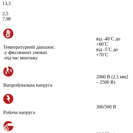
13,3
2,5
7,98
від -40˚С до
+80˚С
Температурний діапазон:
від -5˚С до
-у фіксованих умовах
+70˚С
-під час монтажу
2000 В (2,5 мм2
– 2500 В)
Випробувальна напруга
300/500 В
Робоча напруга