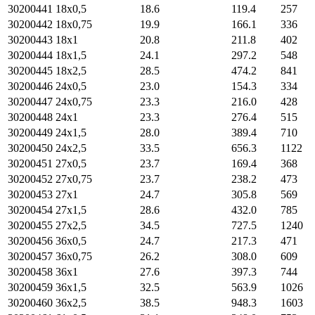
30200441
18х0,5
18.6
119.4
257
30200442
18х0,75
19.9
166.1
336
30200443
18х1
20.8
211.8
402
30200444
18х1,5
24.1
297.2
548
30200445
18х2,5
28.5
474.2
841
30200446
24х0,5
23.0
154.3
334
30200447
24х0,75
23.3
216.0
428
30200448
24х1
23.3
276.4
515
30200449
24х1,5
28.0
389.4
710
30200450
24х2,5
33.5
656.3
1122
30200451
27х0,5
23.7
169.4
368
30200452
27х0,75
23.7
238.2
473
30200453
27х1
24.7
305.8
569
30200454
27х1,5
28.6
432.0
785
30200455
27х2,5
34.5
727.5
1240
30200456
36х0,5
24.7
217.3
471
30200457
36х0,75
26.2
308.0
609
30200458
36х1
27.6
397.3
744
30200459
36х1,5
32.5
563.9
1026
30200460
36х2,5
38.5
948.3
1603