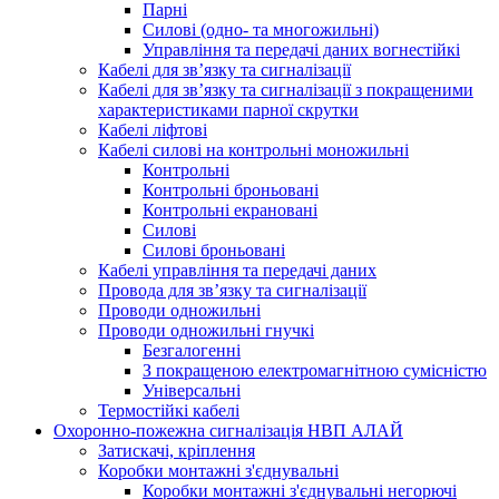
Парні
Силові (одно- та многожильні)
Управління та передачі даних вогнестійкі
Кабелі для зв’язку та сигналізації
Кабелі для зв’язку та сигналізації з покращеними
характеристиками парної скрутки
Кабелі ліфтові
Кабелі силові на контрольні моножильні
Контрольні
Контрольні броньовані
Контрольні екрановані
Силові
Силові броньовані
Кабелі управління та передачі даних
Провода для зв’язку та сигналізації
Проводи одножильні
Проводи одножильні гнучкі
Безгалогенні
З покращеною електромагнітною сумісністю
Універсальні
Термостійкі кабелі
Охоронно-пожежна сигналізація НВП АЛАЙ
Затискачі, кріплення
Коробки монтажні з'єднувальні
Коробки монтажні з'єднувальні негорючі