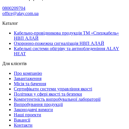
0800209704
office@alay.com.ua
Каталог
Кабельно-провідникова продукція ТМ «Спецкабель»
НВП АЛАЙ
Охоронно-пожежна сигналізація НВП АЛАЙ
Кабельні системи обігріву та антиобледеніння ALAY
HEAT
Для клієнтів
Про компанію
Завантаження
Місія та бачення
Сертифікати системи управління якості
Політики у сфері якості та безпеки
Компетентність випробувальної лабораторії
Випробування продукції
Законодавчі вимоги
Наші проекти
Вакансії
Контакти