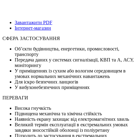
Завантажити PDF
Інтернет-магазин
СФЕРА ЗАСТОСУВАННЯ
Об’єкти будівництва, енергетики, промисловості,
транспорту
Передача даних у системах сигналізації, КВП та А, АСУ,
моніторингу
У приміщеннях із сухим або вологим середовищем в
умовах нормальних механічних навантажень
Для іскро безпечних ланцюгів
У вибухонебезпечних приміщеннях
ПЕРЕВАГИ
Висока гнучкість
Підвищена механічна та хімічна стійкість
Наявність екрану захищає від електромагнітних хвиль
Великий термін експлуатації в екстремальних умовах
завдяки зносостійкій оболонці із поліуретану
Підходить до застосування в екстремальних