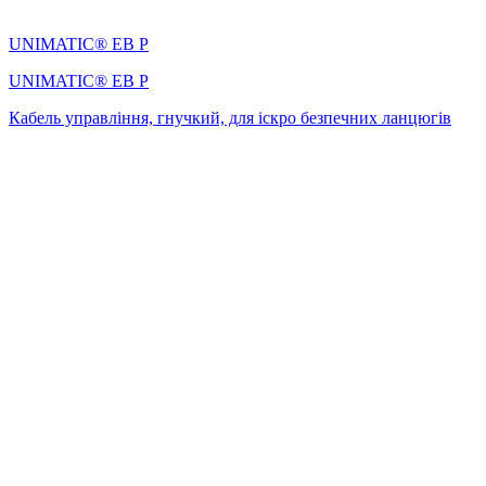
UNIMATIC® EB P
UNIMATIC® EB P
Кабель управління, гнучкий, для іскро безпечних ланцюгів