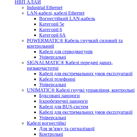
НВП АЛАЙ
Industrial Ethernet
LAN-кабелі, кабелі Ethernet
Вогнестійкий LAN-кабель
Категорії 5е
Категорії 6
Категорії 6А
POWERMATIC® Кабель гнучкий силовий та
контрольний
Кабелі для серводвигунів
Універсальні
SIGNALMATIC® Кабелі передачі даних,
низькочастотні
Кабелі для екстремальних умов експлуатації
Кабелі телефонні
Універсальні
UNIMATIC® Кабелі гнучкі управління, контрольні
Буксовані ланцюги
Іскробезпечні ланцюги
Кабелі для BUS-систем
Кабелі для екстремальних умов експлуатації
Універсальні
Кабелі вогнестійкі
Для зв’язку та сигналізації
Контрольні