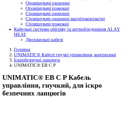
Оповіщувачі охоронні
Оповіщувачі пожежні
Сповіщувачі охоронні
Сповіщувачі охоронні магнітоконтактні
Сповіщувачі пожежні
Кабельні системи обігріву та антиобледеніння ALAY
HEAT
Двохжильні кабелі
Головна
UNIMATIC® Кабелі гнучкі управління, контрольні
Іскробезпечні ланцюги
UNIMATIC® EB C P
UNIMATIC® EB C P Кабель
управління, гнучкий, для іскро
безпечних ланцюгів