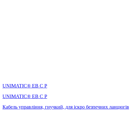
UNIMATIC® EB C P
UNIMATIC® EB C P
Кабель управління, гнучкий, для іскро безпечних ланцюгів