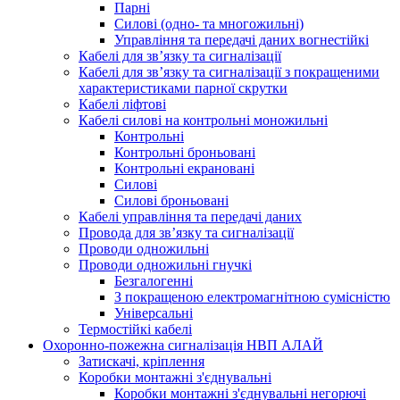
Парні
Силові (одно- та многожильні)
Управління та передачі даних вогнестійкі
Кабелі для зв’язку та сигналізації
Кабелі для зв’язку та сигналізації з покращеними
характеристиками парної скрутки
Кабелі ліфтові
Кабелі силові на контрольні моножильні
Контрольні
Контрольні броньовані
Контрольні екрановані
Силові
Силові броньовані
Кабелі управління та передачі даних
Провода для зв’язку та сигналізації
Проводи одножильні
Проводи одножильні гнучкі
Безгалогенні
З покращеною електромагнітною сумісністю
Універсальні
Термостійкі кабелі
Охоронно-пожежна сигналізація НВП АЛАЙ
Затискачі, кріплення
Коробки монтажні з'єднувальні
Коробки монтажні з'єднувальні негорючі