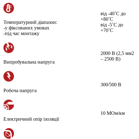
від -40˚С до
+80˚С
Температурний діапазон:
від -5˚С до
-у фіксованих умовах
+70˚С
-під час монтажу
2000 В (2,5 мм2
– 2500 В)
Випробувальна напруга
300/500 В
Робоча напруга
10 МОм/км
Електричний опір ізоляції