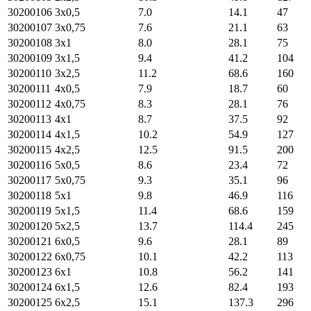
30200106
3х0,5
7.0
14.1
47
30200107
3х0,75
7.6
21.1
63
30200108
3х1
8.0
28.1
75
30200109
3х1,5
9.4
41.2
104
30200110
3х2,5
11.2
68.6
160
30200111
4х0,5
7.9
18.7
60
30200112
4х0,75
8.3
28.1
76
30200113
4х1
8.7
37.5
92
30200114
4х1,5
10.2
54.9
127
30200115
4х2,5
12.5
91.5
200
30200116
5х0,5
8.6
23.4
72
30200117
5х0,75
9.3
35.1
96
30200118
5х1
9.8
46.9
116
30200119
5х1,5
11.4
68.6
159
30200120
5х2,5
13.7
114.4
245
30200121
6х0,5
9.6
28.1
89
30200122
6х0,75
10.1
42.2
113
30200123
6х1
10.8
56.2
141
30200124
6х1,5
12.6
82.4
193
30200125
6х2,5
15.1
137.3
296