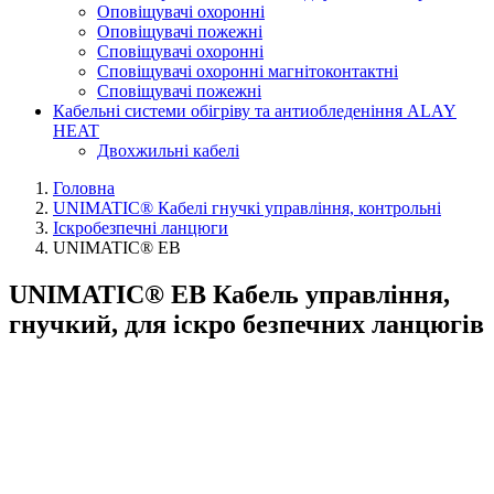
Оповіщувачі охоронні
Оповіщувачі пожежні
Сповіщувачі охоронні
Сповіщувачі охоронні магнітоконтактні
Сповіщувачі пожежні
Кабельні системи обігріву та антиобледеніння ALAY
HEAT
Двохжильні кабелі
Головна
UNIMATIC® Кабелі гнучкі управління, контрольні
Іскробезпечні ланцюги
UNIMATIC® EB
UNIMATIC® EB Кабель управління,
гнучкий, для іскро безпечних ланцюгів