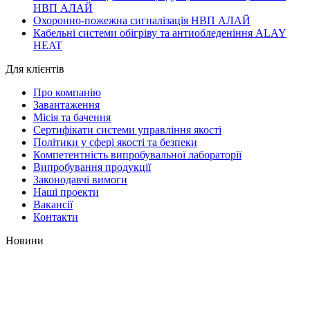
НВП АЛАЙ
Охоронно-пожежна сигналізація НВП АЛАЙ
Кабельні системи обігріву та антиобледеніння ALAY
HEAT
Для клієнтів
Про компанію
Завантаження
Місія та бачення
Сертифікати системи управління якості
Політики у сфері якості та безпеки
Компетентність випробувальної лабораторії
Випробування продукції
Законодавчі вимоги
Наші проекти
Вакансії
Контакти
Новини