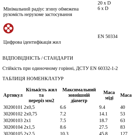
20 х D
6 х D
Мінімальний радіус згину обмежена
рухомість нерухоме застосування
EN 50334
Цифрова ідентифікація жил
ВІДПОВІДНІСТЬ / СТАНДАРТИ
Стійкість при одиночному горінні, ДСТУ EN 60332-1-2
ТАБЛИЦЯ НОМЕНКЛАТУР
Кількість жил
Максимальний
Маса
Артикул
та
зовнішній
Маса
міді
переріз мм2
діаметр
30200101
2х0,5
6.6
9.4
40
30200102
2х0,75
7.2
14.1
53
30200103
2х1
7.5
18.7
63
30200104
2х1,5
8.6
27.5
83
30200105
2х2,5
10.3
45.8
127