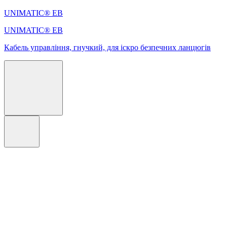
UNIMATIC® EB
UNIMATIC® EB
Кабель управління, гнучкий, для іскро безпечних ланцюгів