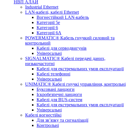
НВП АЛАЙ
Industrial Ethernet
LAN-кабелі, кабелі Ethernet
Вогнестійкий LAN-кабель
Категорії 5е
Категорії 6
Категорії 6А
POWERMATIC® Кабель гнучкий силовий та
контрольний
Кабелі для серводвигунів
Універсальні
SIGNALMATIC® Кабелі передачі даних,
низькочастотні
Кабелі для екстремальних умов експлуатації
Кабелі телефонні
Універсальні
UNIMATIC® Кабелі гнучкі управління, контрольні
Буксовані ланцюги
Іскробезпечні ланцюги
Кабелі для BUS-систем
Кабелі для екстремальних умов експлуатації
Універсальні
Кабелі вогнестійкі
Для зв’язку та сигналізації
Контрольні