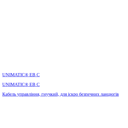
UNIMATIC® EB C
UNIMATIC® EB C
Кабель управління, гнучкий, для іскро безпечних ланцюгів