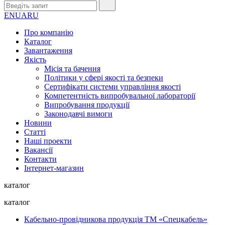
EN
UA
RU
Про компанію
Каталог
Завантаження
Якість
Місія та бачення
Політики у сфері якості та безпеки
Сертифікати системи управління якості
Компетентність випробувальної лабораторії
Випробування продукції
Законодавчі вимоги
Новини
Статті
Наші проекти
Вакансії
Контакти
Інтернет-магазин
каталог
каталог
Кабельно-провідникова продукція ТМ «Спецкабель»