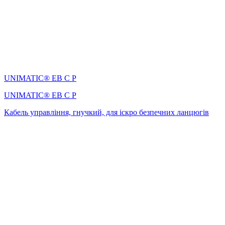
UNIMATIC® EB C P
UNIMATIC® EB C P
Кабель управління, гнучкий, для іскро безпечних ланцюгів