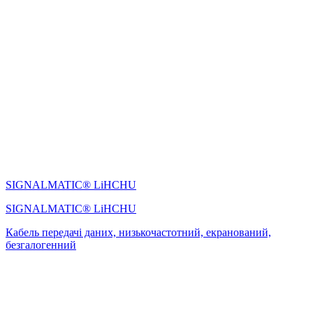
SIGNALMATIC® LiHСHU
SIGNALMATIC® LiHСHU
Кабель передачі даних, низькочастотний, екранований,
безгалогенний