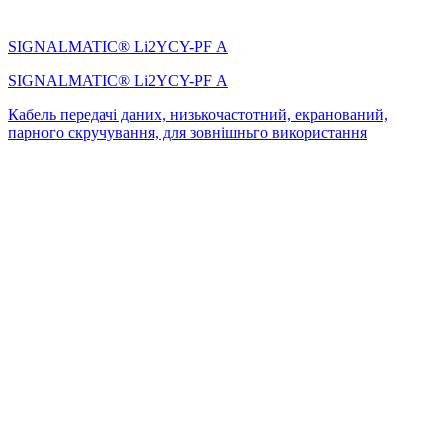
SIGNALMATIC® Li2YCY-PF А
SIGNALMATIC® Li2YCY-PF А
Кабель передачі даних, низькочастотний, екранований,
парного скручування, для зовнішньго використання