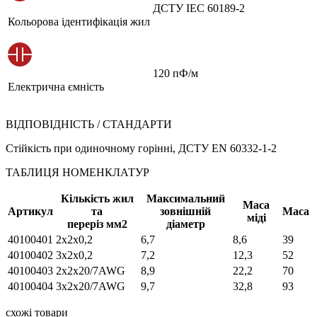
ДСТУ IEC 60189-2
Кольорова ідентифікація жил
120 пФ/м
Електрична ємність
ВІДПОВІДНІСТЬ / СТАНДАРТИ
Стійкість при одиночному горінні, ДСТУ EN 60332-1-2
ТАБЛИЦЯ НОМЕНКЛАТУР
Кількість жил
Максимальний
Маса
Артикул
та
зовнішній
Маса
міді
переріз мм2
діаметр
40100401
2х2х0,2
6,7
8,6
39
40100402
3х2х0,2
7,2
12,3
52
40100403
2х2х20/7AWG
8,9
22,2
70
40100404
3х2х20/7AWG
9,7
32,8
93
схожі товари