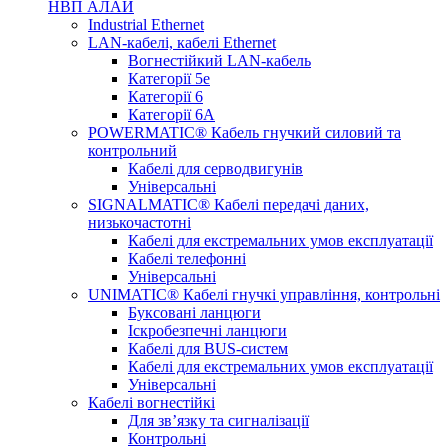
НВП АЛАЙ
Industrial Ethernet
LAN-кабелі, кабелі Ethernet
Вогнестійкий LAN-кабель
Категорії 5е
Категорії 6
Категорії 6А
POWERMATIC® Кабель гнучкий силовий та
контрольний
Кабелі для серводвигунів
Універсальні
SIGNALMATIC® Кабелі передачі даних,
низькочастотні
Кабелі для екстремальних умов експлуатації
Кабелі телефонні
Універсальні
UNIMATIC® Кабелі гнучкі управління, контрольні
Буксовані ланцюги
Іскробезпечні ланцюги
Кабелі для BUS-систем
Кабелі для екстремальних умов експлуатації
Універсальні
Кабелі вогнестійкі
Для зв’язку та сигналізації
Контрольні