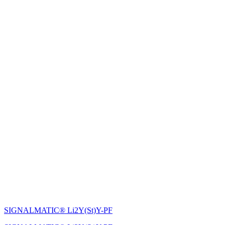
SIGNALMATIC® Li2Y(St)Y-PF