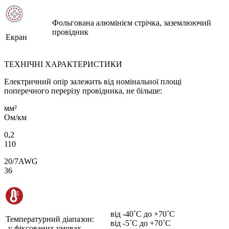
Фольгована алюмінієм стрічка, заземлюючий
провідник
Екран
ТЕХНІЧНІ ХАРАКТЕРИСТИКИ
Електричний опір залежить від номінальної площі
поперечного перерізу провідника, не більше:
мм²
Ом/км
0,2
110
20/7AWG
36
від -40˚С до +70˚С
Температурний діапазон:
від -5˚С до +70˚С
-у фіксованих умовах