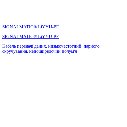
SIGNALMATIC® LiYYU-PF
SIGNALMATIC® LiYYU-PF
Кабель передачі даних, низькочастотний, парного
скручування, непоширюючий полум'я