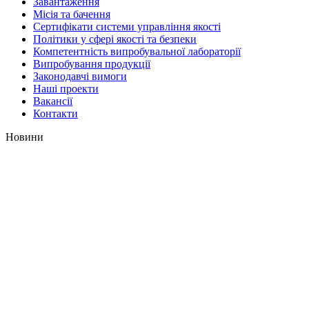
Завантаження
Місія та бачення
Сертифікати системи управління якості
Політики у сфері якості та безпеки
Компетентність випробувальної лабораторії
Випробування продукції
Законодавчі вимоги
Наші проекти
Вакансії
Контакти
Новини