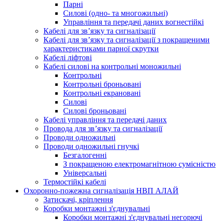
Парні
Силові (одно- та многожильні)
Управління та передачі даних вогнестійкі
Кабелі для зв’язку та сигналізації
Кабелі для зв’язку та сигналізації з покращеними
характеристиками парної скрутки
Кабелі ліфтові
Кабелі силові на контрольні моножильні
Контрольні
Контрольні броньовані
Контрольні екрановані
Силові
Силові броньовані
Кабелі управління та передачі даних
Провода для зв’язку та сигналізації
Проводи одножильні
Проводи одножильні гнучкі
Безгалогенні
З покращеною електромагнітною сумісністю
Універсальні
Термостійкі кабелі
Охоронно-пожежна сигналізація НВП АЛАЙ
Затискачі, кріплення
Коробки монтажні з'єднувальні
Коробки монтажні з'єднувальні негорючі