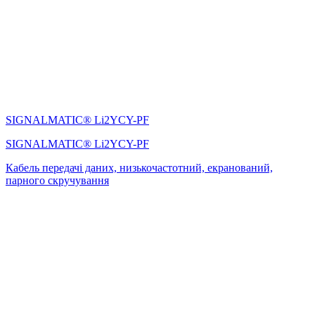
SIGNALMATIC® Li2YCY-PF
SIGNALMATIC® Li2YCY-PF
Кабель передачі даних, низькочастотний, екранований,
парного скручування