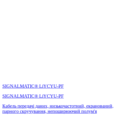
SIGNALMATIC® LiYCYU-PF
SIGNALMATIC® LiYCYU-PF
Кабель передачі даних, низькочастотний, екранований,
парного скручування, непоширюючий полум'я