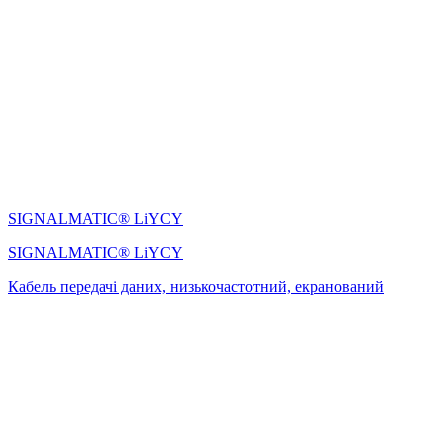
SIGNALMATIC® LiYCY
SIGNALMATIC® LiYCY
Кабель передачі даних, низькочастотний, екранований