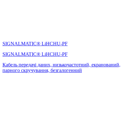
SIGNALMATIC® LiHСHU-PF
SIGNALMATIC® LiHСHU-PF
Кабель передачі даних, низькочастотний, екранований,
парного скручування, безгалогенний