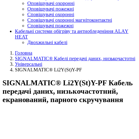
Оповіщувачі охоронні
Оповіщувачі пожежні
Сповіщувачі охоронні
Сповіщувачі охоронні магнітоконтактні
Сповіщувачі пожежні
Кабельні системи обігріву та антиобледеніння ALAY
HEAT
Двохжильні кабелі
Головна
SIGNALMATIC® Кабелі передачі даних, низькочастотні
Універсальні
SIGNALMATIC® Li2Y(St)Y-PF
SIGNALMATIC® Li2Y(St)Y-PF Кабель
передачі даних, низькочастотний,
екранований, парного скручування