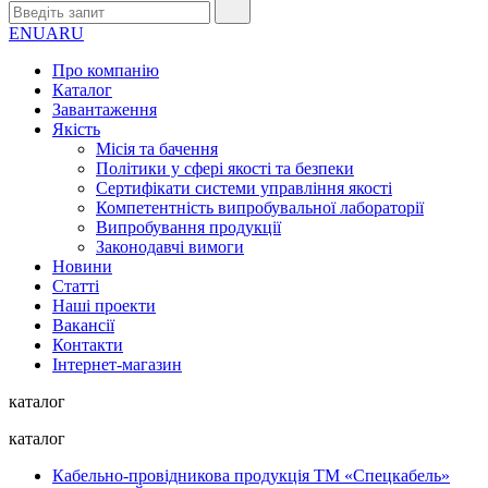
EN
UA
RU
Про компанію
Каталог
Завантаження
Якість
Місія та бачення
Політики у сфері якості та безпеки
Сертифікати системи управління якості
Компетентність випробувальної лабораторії
Випробування продукції
Законодавчі вимоги
Новини
Статті
Наші проекти
Вакансії
Контакти
Інтернет-магазин
каталог
каталог
Кабельно-провідникова продукція ТМ «Спецкабель»