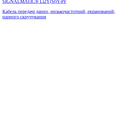
SIGNALMATIC® Li2Y(St)Y-PF
Кабель передачі даних, низькочастотний, екранований,
парного скручування