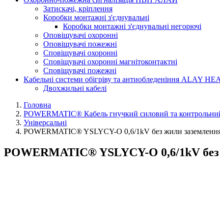
Затискачі, кріплення
Коробки монтажні з'єднувальні
Коробки монтажні з'єднувальні негорючі
Оповіщувачі охоронні
Оповіщувачі пожежні
Сповіщувачі охоронні
Сповіщувачі охоронні магнітоконтактні
Сповіщувачі пожежні
Кабельні системи обігріву та антиобледеніння ALAY HE
Двохжильні кабелі
Головна
POWERMATIC® Кабель гнучкий силовий та контрольни
Універсальні
POWERMATIC® YSLYCY-O 0,6/1kV без жили заземленн
POWERMATIC® YSLYCY-O 0,6/1kV без жи