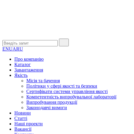
EN
UA
RU
Про компанію
Каталог
Завантаження
Якість
Місія та бачення
Політики у сфері якості та безпеки
Сертифікати системи управління якості
Компетентність випробувальної лабораторії
Випробування продукції
Законодавчі вимоги
Новини
Статті
Наші проекти
Вакансії