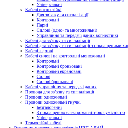
Універсальні
Кабелі вогнестійкі
Для зв’язку та сигналізації
Контрольні
Парні
Силові (одно- та многожильні)
Управління та передачі даних вогнестійкі
Кабелі для зв’язку та сигналізації
Кабелі для зв’язку та сигналізації з покращеними х
Кабелі ліфтові
Кабелі силові на контрольні моножильні
Контрольні
Контрольні броньовані
Контрольні екрановані
Силові
Силові броньовані
Кабелі управління та передачі даних
Провода для зв’язку та сигналізації
Проводи одножильні
Проводи одножильні гнучкі
Безгалогенні
З покращеною електромагнітною сумісністю
Універсальні
Термостійкі кабелі
Охоронно-пожежна сигналізація НВП АЛАЙ