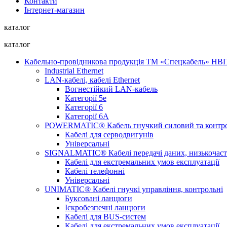
Контакти
Інтернет-магазин
каталог
каталог
Кабельно-провідникова продукція ТМ «Спецкабель» Н
Industrial Ethernet
LAN-кабелі, кабелі Ethernet
Вогнестійкий LAN-кабель
Категорії 5е
Категорії 6
Категорії 6А
POWERMATIC® Кабель гнучкий силовий та контр
Кабелі для серводвигунів
Універсальні
SIGNALMATIC® Кабелі передачі даних, низькочаст
Кабелі для екстремальних умов експлуатації
Кабелі телефонні
Універсальні
UNIMATIC® Кабелі гнучкі управління, контрольні
Буксовані ланцюги
Іскробезпечні ланцюги
Кабелі для BUS-систем
Кабелі для екстремальних умов експлуатації