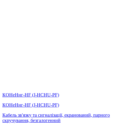
КОНеНнг-HF (J-НCHU-PF)
КОНеНнг-HF (J-НCHU-PF)
Кабель зв'язку та сигналізації, екранований, парного
скручування, безгалогенний