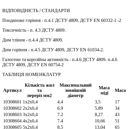
ВІДПОВІДНІСТЬ / СТАНДАРТИ
Поодиноке горіння - п.4.1 ДСТУ 4809, ДСТУ EN 60332-1 -2
Токсичність - п. 4.3 ДСТУ 4809.
Дим тління - п.4.4 ДСТУ 4809.
Дим горіння - п.4.5 ДСТУ 4809, ДСТУ EN 61034-2.
Галогени та корозійна активність - п.4.6 ДСТУ 4809. п.4.6
ДСТУ 4809, ДСТУ EN 60754-2
ТАБЛИЦЯ НОМЕНКЛАТУР
Кількість жил
Максимальний
Маса
Артикул
та
зовнішній
Маса
міді
переріз мм2
діаметр
10308601
1х2х0,4
4.4
3,5
17
10308602
2х2х0,4
6.9
5,89
34
10308603
3х2х0,4
7.2
8,27
43
10308604
4х2х0,4
7.4
10,66
51
10308605
5х2х0,4
8.5
13,04
65