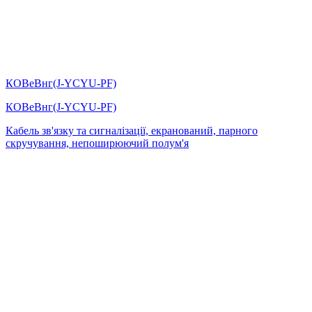
КОВеВнг(J-YCYU-PF)
КОВеВнг(J-YCYU-PF)
Кабель зв'язку та сигналізації, екранований, парного
скручування, непоширюючий полум'я