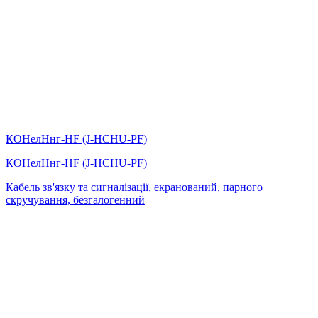
КОНелНнг-HF (J-НCHU-PF)
КОНелНнг-HF (J-НCHU-PF)
Кабель зв'язку та сигналізації, екранований, парного
скручування, безгалогенний