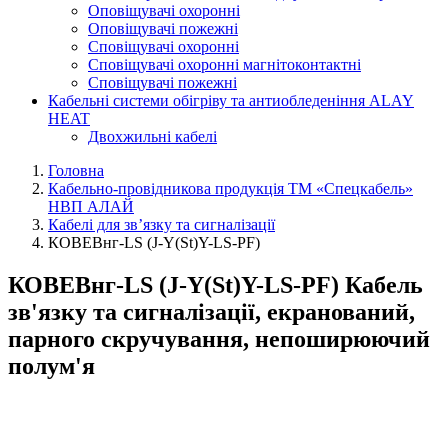
Оповіщувачі охоронні
Оповіщувачі пожежні
Сповіщувачі охоронні
Сповіщувачі охоронні магнітоконтактні
Сповіщувачі пожежні
Кабельні системи обігріву та антиобледеніння ALAY
HEAT
Двохжильні кабелі
Головна
Кабельно-провідникова продукція ТМ «Спецкабель»
НВП АЛАЙ
Кабелі для зв’язку та сигналізації
КОВЕВнг-LS (J-Y(St)Y-LS-PF)
КОВЕВнг-LS (J-Y(St)Y-LS-PF) Кабель
зв'язку та сигналізації, екранований,
парного скручування, непоширюючий
полум'я