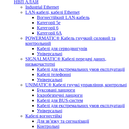
НВП АЛАЙ
Industrial Ethernet
LAN-кабелі, кабелі Ethernet
Вогнестійкий LAN-кабель
Категорії 5е
Категорії 6
Категорії 6А
POWERMATIC® Кабель гнучкий силовий та
контрольний
Кабелі для серводвигунів
Універсальні
SIGNALMATIC® Кабелі передачі даних,
низькочастотні
Кабелі для екстремальних умов експлуатації
Кабелі телефонні
Універсальні
UNIMATIC® Кабелі гнучкі управління, контрольні
Буксовані ланцюги
Іскробезпечні ланцюги
Кабелі для BUS-систем
Кабелі для екстремальних умов експлуатації
Універсальні
Кабелі вогнестійкі
Для зв’язку та сигналізації
Контрольні