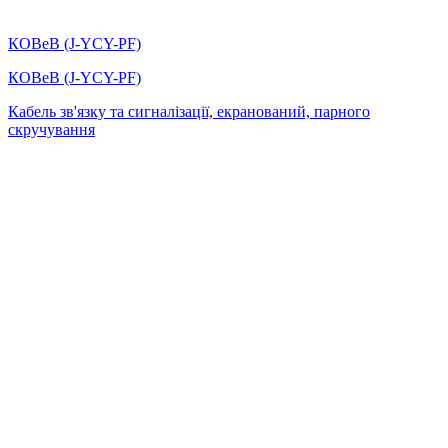
КОВеВ (J-YCY-PF)
КОВеВ (J-YCY-PF)
Кабель зв'язку та сигналізації, екранований, парного
скручування