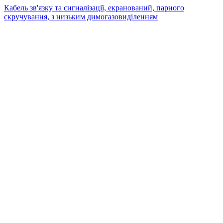
Кабель зв'язку та сигналізації, екранований, парного
скручування, з низьким димогазовиділенням