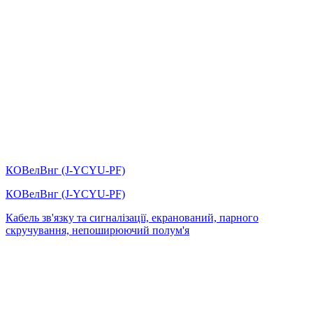
КОВелВнг (J-YCYU-PF)
КОВелВнг (J-YCYU-PF)
Кабель зв'язку та сигналізації, екранований, парного
скручування, непоширюючий полум'я