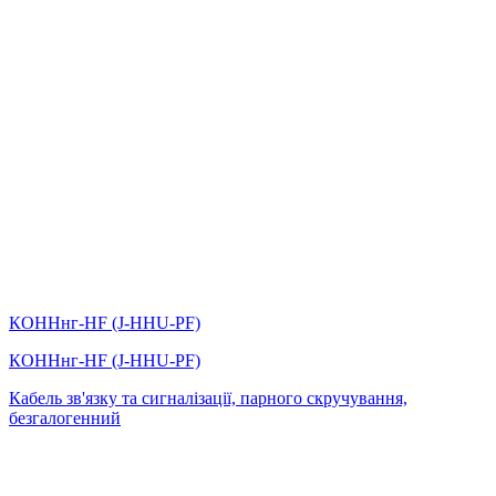
КОННнг-HF (J-HHU-PF)
КОННнг-HF (J-HHU-PF)
Кабель зв'язку та сигналізації, парного скручування,
безгалогенний