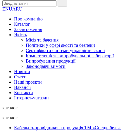
EN
UA
RU
Про компанію
Каталог
Завантаження
Якість
Місія та бачення
Політики у сфері якості та безпеки
Сертифікати системи управління якості
Компетентність випробувальної лабораторії
Випробування продукції
Законодавчі вимоги
Новини
Статті
Наші проекти
Вакансії
Контакти
Інтернет-магазин
каталог
каталог
Кабельно-провідникова продукція ТМ «Спецкабель»