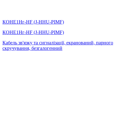
КОНЕ1Нг-HF (J-HHU-PIMF)
КОНЕ1Нг-HF (J-HHU-PIMF)
Кабель зв'язку та сигналізації, екранований, парного
скручування, безгалогенний