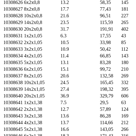
10308626
6х2х0,8
13.2
58,35
145
10308627
8х2х0,8
17.7
77,43
181
10308628
10х2х0,8
21.6
96,51
227
10308629
14х2х0,8
23.5
115,59
265
10308630
20х2х0,8
31.7
191,91
402
10308631
1х2х1,05
6.3
17,55
43
10308632
2х2х1,05
10.5
33,98
85
10308633
3х2х1,05
10.9
50,42
112
10308634
4х2х1,05
11.4
66,85
143
10308635
5х2х1,05
13.1
83,28
180
10308636
6х2х1,05
15.1
99,72
210
10308637
8х2х1,05
20.6
132,58
269
10308638
10х2х1,05
24.5
165,45
332
10308639
14х2х1,05
27.4
198,32
395
10308640
20х2х1,05
36.9
329,79
606
10308641
1х2х1,38
7.5
29,5
63
10308642
2х2х1,38
12.7
57,89
124
10308643
3х2х1,38
13.6
86,28
169
10308644
4х2х1,38
13.7
114,66
212
10308645
5х2х1,38
16.6
143,05
266
10308646
6х2х1,38
18.3
171,43
316