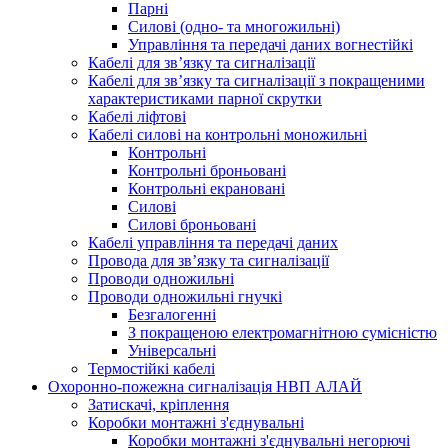
Парні
Силові (одно- та многожильні)
Управління та передачі даних вогнестійкі
Кабелі для зв’язку та сигналізації
Кабелі для зв’язку та сигналізації з покращеними
характеристиками парної скрутки
Кабелі ліфтові
Кабелі силові на контрольні моножильні
Контрольні
Контрольні броньовані
Контрольні екрановані
Силові
Силові броньовані
Кабелі управління та передачі даних
Провода для зв’язку та сигналізації
Проводи одножильні
Проводи одножильні гнучкі
Безгалогенні
З покращеною електромагнітною сумісністю
Універсальні
Термостійкі кабелі
Охоронно-пожежна сигналізація НВП АЛАЙ
Затискачі, кріплення
Коробки монтажні з'єднувальні
Коробки монтажні з'єднувальні негорючі