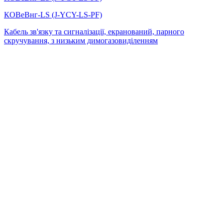
КОВеВнг-LS (J-YCY-LS-PF)
Кабель зв'язку та сигналізації, екранований, парного
скручування, з низьким димогазовиділенням