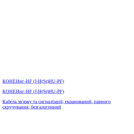
КОНЕНнг-HF (J-H(St)HU-PF)
КОНЕНнг-HF (J-H(St)HU-PF)
Кабель зв'язку та сигналізації, екранований, парного
скручування, безгалогенний