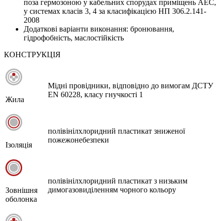
поза гермозоною у кабельних спорудах приміщень АЕС,
у системах класів 3, 4 за класифікацією НП 306.2.141-
2008
Додаткові варіанти виконання: бронювання,
гідрофобність, маслостійкість
КОНСТРУКЦІЯ
Мідні провідники, відповідно до вимогам ДСТУ
EN 60228, класу гнучкості 1
Жила
полівінілхлоридний пластикат зниженої
пожежонебезпеки
Ізоляція
полівінілхлоридний пластикат з низьким
димогазовиділенням чорного кольору
Зовнішня
оболонка