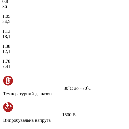
0,8
36
1,05
24,5
1,13
18,1
1,38
12,1
1,78
7,41
-30˚С до +70˚С
Температурний діапазон
1500 В
Випробувальна напруга