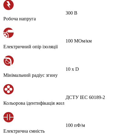
300 В
Робоча напруга
100 МОм/км
Електричний опір ізоляції
10 х D
Мінімальний радіус згину
ДСТУ IEC 60189-2
Кольорова ідентифікація жил
100 пФ/м
Електрична ємність