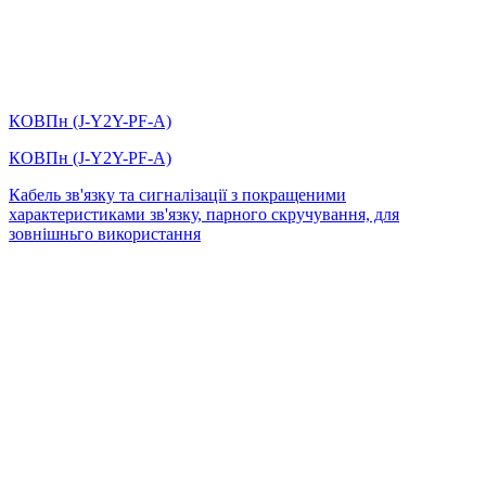
КОВПн (J-Y2Y-PF-А)
КОВПн (J-Y2Y-PF-А)
Кабель зв'язку та сигналізації з покращеними
характеристиками зв'язку, парного скручування, для
зовнішньго використання