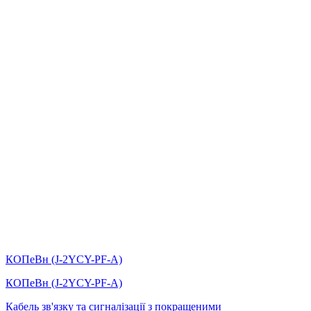
КОПеВн (J-2YCY-PF-А)
КОПеВн (J-2YCY-PF-А)
Кабель зв'язку та сигналізації з покращеними