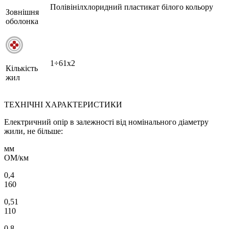
Полівінілхлоридний пластикат білого кольору
Зовнішня
оболонка
1÷61х2
Кількість
жил
ТЕХНІЧНІ ХАРАКТЕРИСТИКИ
Електричний опір в залежності від номінального діаметру
жили, не більше:
мм
ОМ/км
0,4
160
0,51
110
0,8