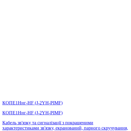
КОПЕ1Ннг-HF (J-2YH-PIMF)
КОПЕ1Ннг-HF (J-2YH-PIMF)
Кабель зв'язку та сигналізації з покращеними
характеристиками зв'язку, екранований, парного скручування,