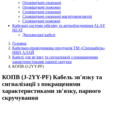
Оповіщувачі охоронні
Оповіщувачі пожежні
Сповіщувачі охоронні
Сповіщувачі охоронні магнітоконтактні
Сповіщувачі пожежні
Кабельні системи обігріву та антиобледеніння ALAY
HEAT
Двохжильні кабелі
Головна
Кабельно-провідникова продукція ТМ «Спецкабель»
НВП АЛАЙ
Кабелі для зв’язку та сигналізації з покращеними
характеристиками парної скрутки
КОПВ (J-2YY-PF)
КОПВ (J-2YY-PF) Кабель зв'язку та
сигналізації з покращеними
характеристиками зв'язку, парного
скручування