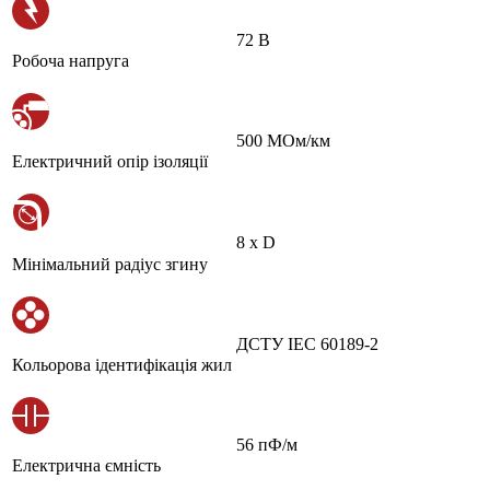
72 В
Робоча напруга
500 МОм/км
Електричний опір ізоляції
8 х D
Мінімальний радіус згину
ДСТУ IEC 60189-2
Кольорова ідентифікація жил
56 пФ/м
Електрична ємність