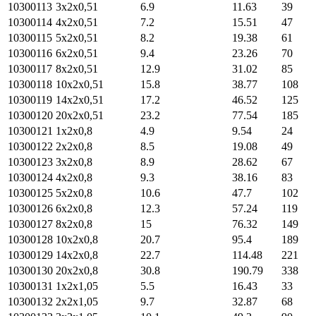
10300113
3х2х0,51
6.9
11.63
39
10300114
4х2х0,51
7.2
15.51
47
10300115
5х2х0,51
8.2
19.38
61
10300116
6х2х0,51
9.4
23.26
70
10300117
8х2х0,51
12.9
31.02
85
10300118
10х2х0,51
15.8
38.77
108
10300119
14х2х0,51
17.2
46.52
125
10300120
20х2х0,51
23.2
77.54
185
10300121
1х2х0,8
4.9
9.54
24
10300122
2х2х0,8
8.5
19.08
49
10300123
3х2х0,8
8.9
28.62
67
10300124
4х2х0,8
9.3
38.16
83
10300125
5х2х0,8
10.6
47.7
102
10300126
6х2х0,8
12.3
57.24
119
10300127
8х2х0,8
15
76.32
149
10300128
10х2х0,8
20.7
95.4
189
10300129
14х2х0,8
22.7
114.48
221
10300130
20х2х0,8
30.8
190.79
338
10300131
1х2х1,05
5.5
16.43
33
10300132
2х2х1,05
9.7
32.87
68