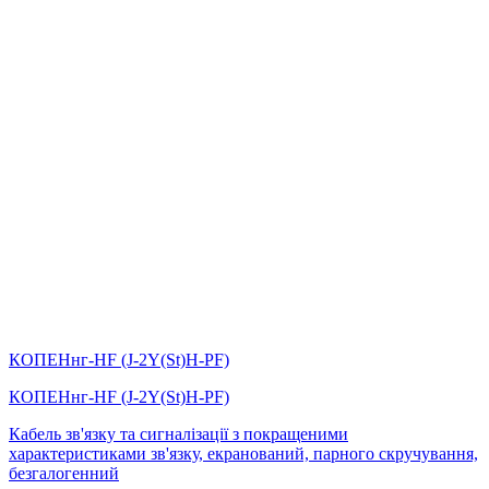
КОПЕНнг-HF (J-2Y(St)Н-PF)
КОПЕНнг-HF (J-2Y(St)Н-PF)
Кабель зв'язку та сигналізації з покращеними
характеристиками зв'язку, екранований, парного скручування,
безгалогенний