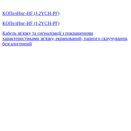
КОПелНнг-HF (J-2YСH-PF)
КОПелНнг-HF (J-2YСH-PF)
Кабель зв'язку та сигналізації з покращеними
характеристиками зв'язку, екранований, парного скручування,
безгалогенний