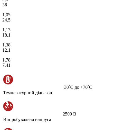
36
1,05
24,5
1,13
18,1
1,38
12,1
1,78
7,41
-30˚С до +70˚С
Температурний діапазон
2500 В
Випробувальна напруга