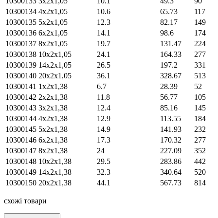
10300133
3х2х1,05
10.1
49.3
90
10300134
4х2х1,05
10.6
65.73
117
10300135
5х2х1,05
12.3
82.17
149
10300136
6х2х1,05
14.1
98.6
174
10300137
8х2х1,05
19.7
131.47
224
10300138
10х2х1,05
24.1
164.33
277
10300139
14х2х1,05
26.5
197.2
331
10300140
20х2х1,05
36.1
328.67
513
10300141
1х2х1,38
6.7
28.39
52
10300142
2х2х1,38
11.8
56.77
105
10300143
3х2х1,38
12.4
85.16
145
10300144
4х2х1,38
12.9
113.55
184
10300145
5х2х1,38
14.9
141.93
232
10300146
6х2х1,38
17.3
170.32
277
10300147
8х2х1,38
24
227.09
352
10300148
10х2х1,38
29.5
283.86
442
10300149
14х2х1,38
32.3
340.64
520
10300150
20х2х1,38
44.1
567.73
814
схожі товари