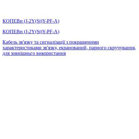
КОПЕВн (J-2Y(St)Y-PF-А)
КОПЕВн (J-2Y(St)Y-PF-А)
Кабель зв'язку та сигналізації з покращеними
характеристиками зв'язку, екранований, парного скручування,
для зовнішньго використання