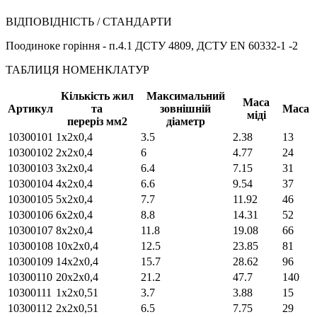
ВІДПОВІДНІСТЬ / СТАНДАРТИ
Поодиноке горіння - п.4.1 ДСТУ 4809, ДСТУ EN 60332-1 -2
ТАБЛИЦЯ НОМЕНКЛАТУР
Кількість жил
Максимальний
Маса
Артикул
та
зовнішній
Маса
міді
переріз мм2
діаметр
10300101
1х2х0,4
3.5
2.38
13
10300102
2х2х0,4
6
4.77
24
10300103
3х2х0,4
6.4
7.15
31
10300104
4х2х0,4
6.6
9.54
37
10300105
5х2х0,4
7.7
11.92
46
10300106
6х2х0,4
8.8
14.31
52
10300107
8х2х0,4
11.8
19.08
66
10300108
10х2х0,4
12.5
23.85
81
10300109
14х2х0,4
15.7
28.62
96
10300110
20х2х0,4
21.2
47.7
140
10300111
1х2х0,51
3.7
3.88
15
10300112
2х2х0,51
6.5
7.75
29