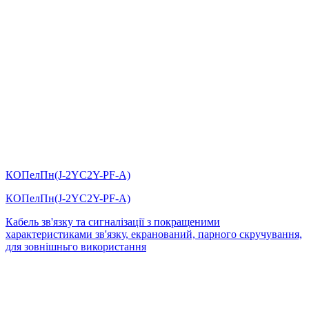
КОПелПн(J-2YC2Y-PF-А)
КОПелПн(J-2YC2Y-PF-А)
Кабель зв'язку та сигналізації з покращеними
характеристиками зв'язку, екранований, парного скручування,
для зовнішньго використання