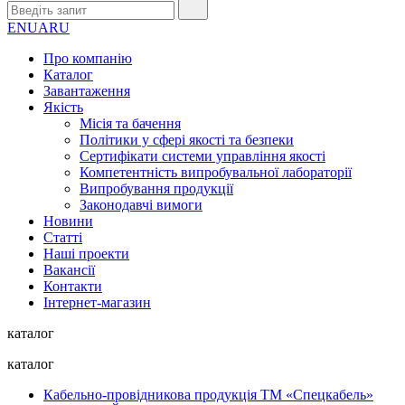
EN
UA
RU
Про компанію
Каталог
Завантаження
Якість
Місія та бачення
Політики у сфері якості та безпеки
Сертифікати системи управління якості
Компетентність випробувальної лабораторії
Випробування продукції
Законодавчі вимоги
Новини
Статті
Наші проекти
Вакансії
Контакти
Інтернет-магазин
каталог
каталог
Кабельно-провідникова продукція ТМ «Спецкабель»