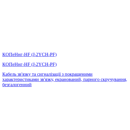
КОПеНнг-HF (J-2YСH-PF)
КОПеНнг-HF (J-2YСH-PF)
Кабель зв'язку та сигналізації з покращеними
характеристиками зв'язку, екранований, парного скручування,
безгалогенний