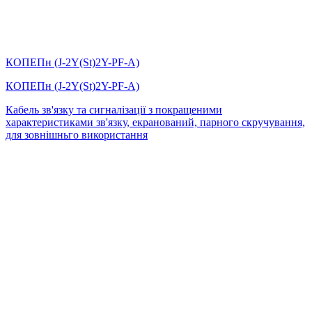
КОПЕПн (J-2Y(St)2Y-PF-А)
КОПЕПн (J-2Y(St)2Y-PF-А)
Кабель зв'язку та сигналізації з покращеними
характеристиками зв'язку, екранований, парного скручування,
для зовнішньго використання