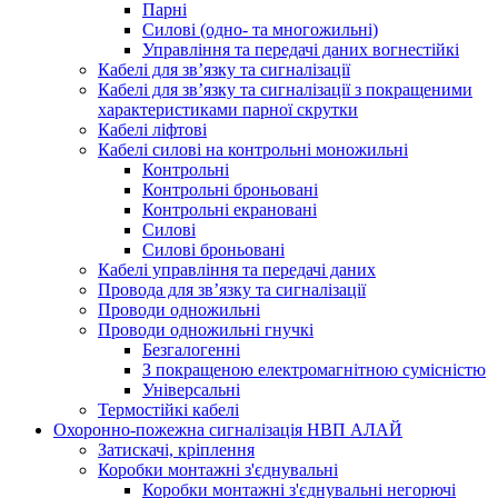
Парні
Силові (одно- та многожильні)
Управління та передачі даних вогнестійкі
Кабелі для зв’язку та сигналізації
Кабелі для зв’язку та сигналізації з покращеними
характеристиками парної скрутки
Кабелі ліфтові
Кабелі силові на контрольні моножильні
Контрольні
Контрольні броньовані
Контрольні екрановані
Силові
Силові броньовані
Кабелі управління та передачі даних
Провода для зв’язку та сигналізації
Проводи одножильні
Проводи одножильні гнучкі
Безгалогенні
З покращеною електромагнітною сумісністю
Універсальні
Термостійкі кабелі
Охоронно-пожежна сигналізація НВП АЛАЙ
Затискачі, кріплення
Коробки монтажні з'єднувальні
Коробки монтажні з'єднувальні негорючі