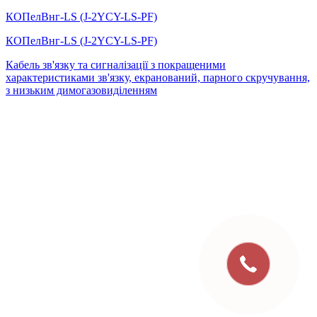
КОПелВнг-LS (J-2YCY-LS-PF)
КОПелВнг-LS (J-2YCY-LS-PF)
Кабель зв'язку та сигналізації з покращеними
характеристиками зв'язку, екранований, парного скручування,
з низьким димогазовиділенням