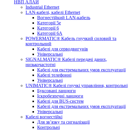
НВП АЛАЙ
Industrial Ethernet
LAN-кабелі, кабелі Ethernet
Вогнестійкий LAN-кабель
Категорії 5е
Категорії 6
Категорії 6А
POWERMATIC® Кабель гнучкий силовий та
контрольний
Кабелі для серводвигунів
Універсальні
SIGNALMATIC® Кабелі передачі даних,
низькочастотні
Кабелі для екстремальних умов експлуатації
Кабелі телефонні
Універсальні
UNIMATIC® Кабелі гнучкі управління, контрольні
Буксовані ланцюги
Іскробезпечні ланцюги
Кабелі для BUS-систем
Кабелі для екстремальних умов експлуатації
Універсальні
Кабелі вогнестійкі
Для зв’язку та сигналізації
Контрольні