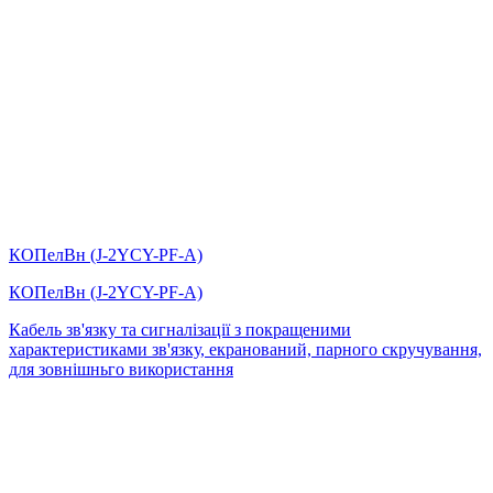
КОПелВн (J-2YCY-PF-А)
КОПелВн (J-2YCY-PF-А)
Кабель зв'язку та сигналізації з покращеними
характеристиками зв'язку, екранований, парного скручування,
для зовнішньго використання