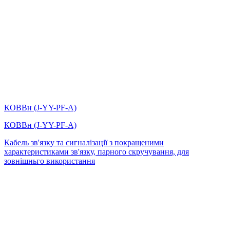
КОВВн (J-YY-PF-А)
КОВВн (J-YY-PF-А)
Кабель зв'язку та сигналізації з покращеними
характеристиками зв'язку, парного скручування, для
зовнішньго використання