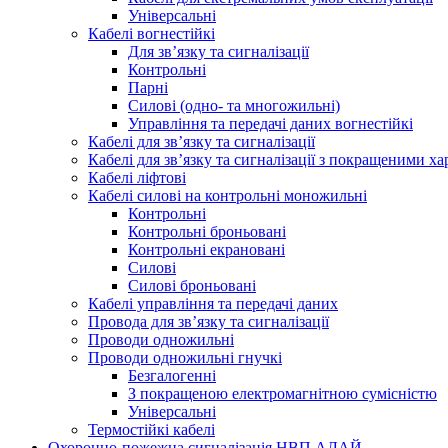
Універсальні
Кабелі вогнестійкі
Для зв’язку та сигналізації
Контрольні
Парні
Силові (одно- та многожильні)
Управління та передачі даних вогнестійкі
Кабелі для зв’язку та сигналізації
Кабелі для зв’язку та сигналізації з покращеними х
Кабелі ліфтові
Кабелі силові на контрольні моножильні
Контрольні
Контрольні броньовані
Контрольні екрановані
Силові
Силові броньовані
Кабелі управління та передачі даних
Провода для зв’язку та сигналізації
Проводи одножильні
Проводи одножильні гнучкі
Безгалогенні
З покращеною електромагнітною сумісністю
Універсальні
Термостійкі кабелі
Охоронно-пожежна сигналізація НВП АЛАЙ