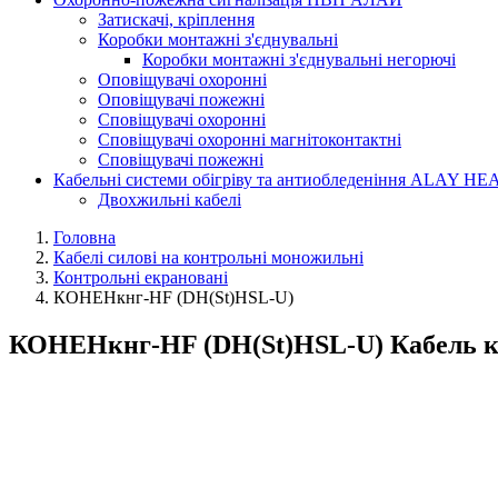
Затискачі, кріплення
Коробки монтажні з'єднувальні
Коробки монтажні з'єднувальні негорючі
Оповіщувачі охоронні
Оповіщувачі пожежні
Сповіщувачі охоронні
Сповіщувачі охоронні магнітоконтактні
Сповіщувачі пожежні
Кабельні системи обігріву та антиобледеніння ALAY HE
Двохжильні кабелі
Головна
Кабелі силові на контрольні моножильні
Контрольні екрановані
КОНЕНкнг-HF (DН(St)НSL-U)
КОНЕНкнг-HF (DН(St)НSL-U) Кабель ко