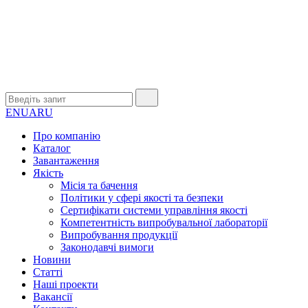
EN
UA
RU
Про компанію
Каталог
Завантаження
Якість
Місія та бачення
Політики у сфері якості та безпеки
Сертифікати системи управління якості
Компетентність випробувальної лабораторії
Випробування продукції
Законодавчі вимоги
Новини
Статті
Наші проекти
Вакансії