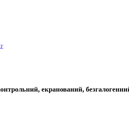
AT
нтрольний, екранований, безгалогенни