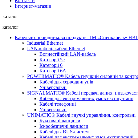
Контакти
Інтернет-магазин
каталог
каталог
Кабельно-провідникова продукція ТМ «Спецкабель» Н
Industrial Ethernet
LAN-кабелі, кабелі Ethernet
Вогнестійкий LAN-кабель
Категорії 5е
Категорії 6
Категорії 6А
POWERMATIC® Кабель гнучкий силовий та контр
Кабелі для серводвигунів
Універсальні
SIGNALMATIC® Кабелі передачі даних, низькочаст
Кабелі для екстремальних умов експлуатації
Кабелі телефонні
Універсальні
UNIMATIC® Кабелі гнучкі управління, контрольні
Буксовані ланцюги
Іскробезпечні ланцюги
Кабелі для BUS-систем
Кабелі для екстремальних умов експлуатації