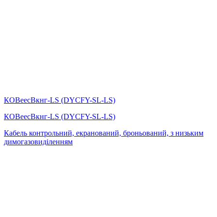
КОВеесВкнг-LS (DYСFY-SL-LS)
КОВеесВкнг-LS (DYСFY-SL-LS)
Кабель контрольний, екранований, броньований, з низьким
димогазовиділенням