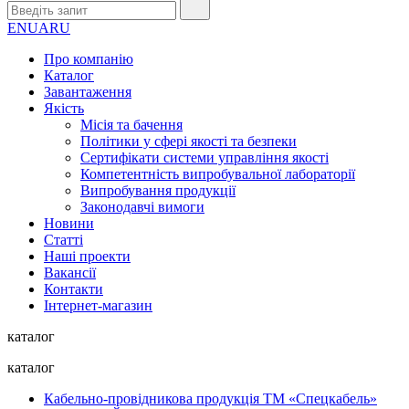
EN
UA
RU
Про компанію
Каталог
Завантаження
Якість
Місія та бачення
Політики у сфері якості та безпеки
Сертифікати системи управління якості
Компетентність випробувальної лабораторії
Випробування продукції
Законодавчі вимоги
Новини
Статті
Наші проекти
Вакансії
Контакти
Інтернет-магазин
каталог
каталог
Кабельно-провідникова продукція ТМ «Спецкабель»