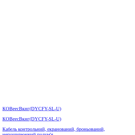
КОВеесВкнг(DYСFY-SL-U)
КОВеесВкнг(DYСFY-SL-U)
Кабель контрольний, екранований, броньований,
непоширюючий полум'я