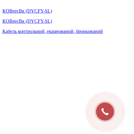
КОВеесВк (DYСFY-SL)
КОВеесВк (DYСFY-SL)
Кабель контрольний, екранований, броньований