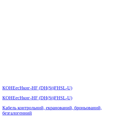
КОHЕесHкнг-HF (DH(St)FHSL-U)
КОHЕесHкнг-HF (DH(St)FHSL-U)
Кабель контрольний, екранований, броньований,
безгалогенний