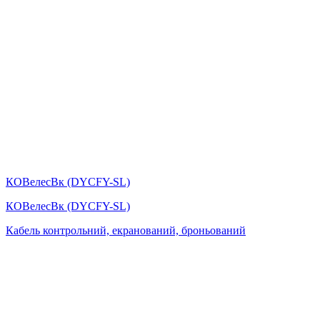
КОВелесВк (DYСFY-SL)
КОВелесВк (DYСFY-SL)
Кабель контрольний, екранований, броньований