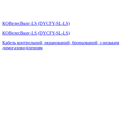
КОВелесВкнг-LS (DYСFY-SL-LS)
КОВелесВкнг-LS (DYСFY-SL-LS)
Кабель контрольний, екранований, броньований, з низьким
димогазовиділенням