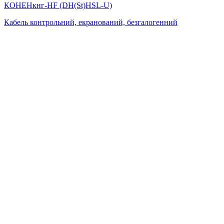
КОНЕНкнг-HF (DН(St)НSL-U)
Кабель контрольний, екранований, безгалогенний