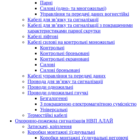
Парні
Силові (одно- та многожильні)
Управління та передачі даних вогнестійкі
Кабелі для зв’язку та сигналізації
Кабелі для зв’язку та сигналізації з покращеними
характеристиками парної скрутки
Кабелі ліфтові
Кабелі силові на контрольні моножильні
Контрольні
Контрольні броньовані
Контрольні екрановані
Силові
Силові броньовані
Кабелі управління та передачі даних
Провода для зв’язку та сигналізації
Проводи одножильні
Проводи одножильні гнучкі
Безгалогенні
З покращеною електромагнітною сумісністю
Універсальні
Термостійкі кабелі
Охоронно-пожежна сигналізація НВП АЛАЙ
Затискачі, кріплення
Коробки монтажні з'єднувальні
Коробки монтажні з'єднувальні негорючі