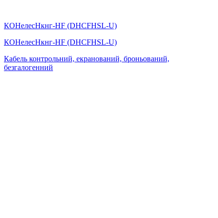
КОHелесHкнг-HF (DHСFHSL-U)
КОHелесHкнг-HF (DHСFHSL-U)
Кабель контрольний, екранований, броньований,
безгалогенний