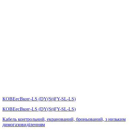
КОВЕесВкнг-LS (DY(St)FY-SL-LS)
КОВЕесВкнг-LS (DY(St)FY-SL-LS)
Кабель контрольний, екранований, броньований, з низьким
димогазовиділенням