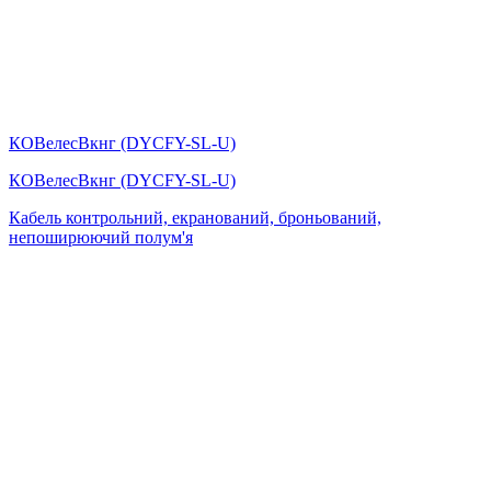
КОВелесВкнг (DYСFY-SL-U)
КОВелесВкнг (DYСFY-SL-U)
Кабель контрольний, екранований, броньований,
непоширюючий полум'я