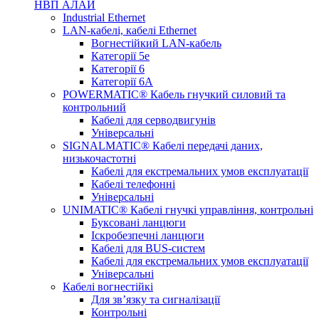
НВП АЛАЙ
Industrial Ethernet
LAN-кабелі, кабелі Ethernet
Вогнестійкий LAN-кабель
Категорії 5е
Категорії 6
Категорії 6А
POWERMATIC® Кабель гнучкий силовий та
контрольний
Кабелі для серводвигунів
Універсальні
SIGNALMATIC® Кабелі передачі даних,
низькочастотні
Кабелі для екстремальних умов експлуатації
Кабелі телефонні
Універсальні
UNIMATIC® Кабелі гнучкі управління, контрольні
Буксовані ланцюги
Іскробезпечні ланцюги
Кабелі для BUS-систем
Кабелі для екстремальних умов експлуатації
Універсальні
Кабелі вогнестійкі
Для зв’язку та сигналізації
Контрольні