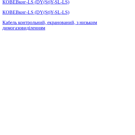
КОВЕВкнг-LS (DY(St)Y-SL-LS)
КОВЕВкнг-LS (DY(St)Y-SL-LS)
Кабель контрольний, екранований, з низьким
димогазовиділенням