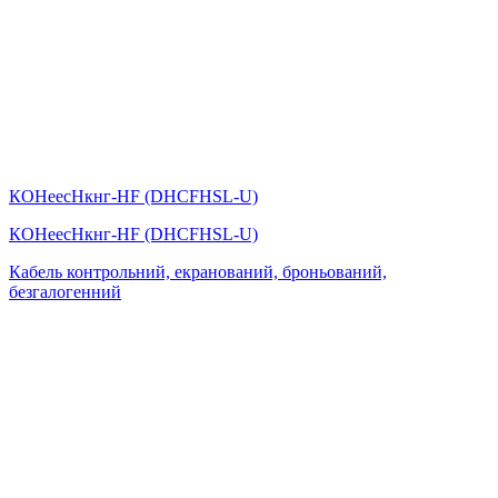
КОHеесHкнг-HF (DHСFHSL-U)
КОHеесHкнг-HF (DHСFHSL-U)
Кабель контрольний, екранований, броньований,
безгалогенний