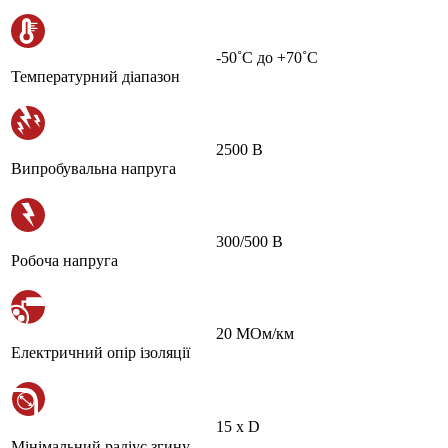
-50˚С до +70˚С
Температурний діапазон
2500 В
Випробувальна напруга
300/500 В
Робоча напруга
20 МОм/км
Електричний опір ізоляції
15 х D
Мінімальний радіус згину