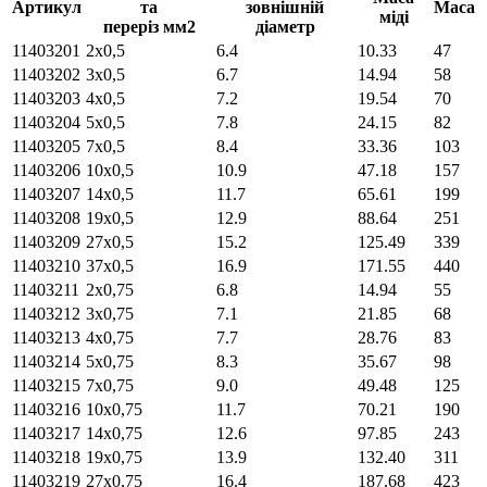
Артикул
та
зовнішній
Маса
міді
переріз мм2
діаметр
11403201
2х0,5
6.4
10.33
47
11403202
3х0,5
6.7
14.94
58
11403203
4х0,5
7.2
19.54
70
11403204
5х0,5
7.8
24.15
82
11403205
7х0,5
8.4
33.36
103
11403206
10х0,5
10.9
47.18
157
11403207
14х0,5
11.7
65.61
199
11403208
19х0,5
12.9
88.64
251
11403209
27х0,5
15.2
125.49
339
11403210
37х0,5
16.9
171.55
440
11403211
2х0,75
6.8
14.94
55
11403212
3х0,75
7.1
21.85
68
11403213
4х0,75
7.7
28.76
83
11403214
5х0,75
8.3
35.67
98
11403215
7х0,75
9.0
49.48
125
11403216
10х0,75
11.7
70.21
190
11403217
14х0,75
12.6
97.85
243
11403218
19х0,75
13.9
132.40
311
11403219
27х0,75
16.4
187.68
423