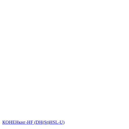
КОНЕНкнг-HF (DН(St)НSL-U)