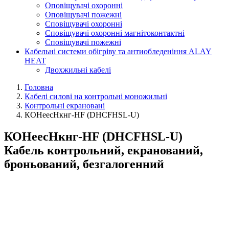
Оповіщувачі охоронні
Оповіщувачі пожежні
Сповіщувачі охоронні
Сповіщувачі охоронні магнітоконтактні
Сповіщувачі пожежні
Кабельні системи обігріву та антиобледеніння ALAY
HEAT
Двохжильні кабелі
Головна
Кабелі силові на контрольні моножильні
Контрольні екрановані
КОHеесHкнг-HF (DHСFHSL-U)
КОHеесHкнг-HF (DHСFHSL-U)
Кабель контрольний, екранований,
броньований, безгалогенний