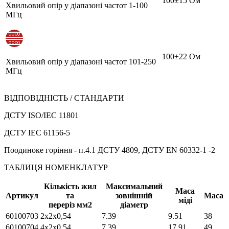
100±15 Ом
Хвильовий опір у діапазоні частот 1-100
МГц
100±22 Ом
Хвильовий опір у діапазоні частот 101-250
МГц
ВІДПОВІДНІСТЬ / СТАНДАРТИ
ДСТУ ISO/IEC 11801
ДСТУ IEC 61156-5
Поодиноке горіння - п.4.1 ДСТУ 4809, ДСТУ EN 60332-1 -2
ТАБЛИЦЯ НОМЕНКЛАТУР
Кількість жил
Максимальний
Маса
Артикул
та
зовнішній
Маса
міді
переріз мм2
діаметр
60100703
2х2х0,54
7.39
9.51
38
60100704
4х2х0,54
7.39
17.91
49