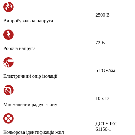
2500 В
Випробувальна напруга
72 В
Робоча напруга
5 ГОм/км
Електричний опір ізоляції
10 х D
Мінімальний радіус згину
ДСТУ IEC
61156-1
Кольорова ідентифікація жил