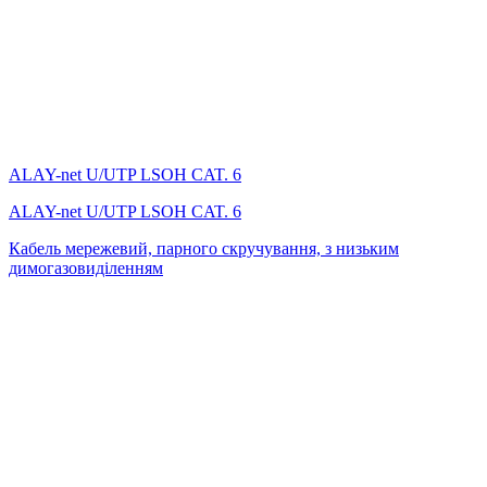
ALAY-net U/UTP LSОH CAT. 6
ALAY-net U/UTP LSОH CAT. 6
Кабель мережевий, парного скручування, з низьким
димогазовиділенням