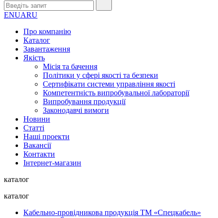
EN
UA
RU
Про компанію
Каталог
Завантаження
Якість
Місія та бачення
Політики у сфері якості та безпеки
Сертифікати системи управління якості
Компетентність випробувальної лабораторії
Випробування продукції
Законодавчі вимоги
Новини
Статті
Наші проекти
Вакансії
Контакти
Інтернет-магазин
каталог
каталог
Кабельно-провідникова продукція ТМ «Спецкабель»