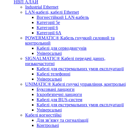
НВП АЛАЙ
Industrial Ethernet
LAN-кабелі, кабелі Ethernet
Вогнестійкий LAN-кабель
Категорії 5е
Категорії 6
Категорії 6А
POWERMATIC® Кабель гнучкий силовий та
контрольний
Кабелі для серводвигунів
Універсальні
SIGNALMATIC® Кабелі передачі даних,
низькочастотні
Кабелі для екстремальних умов експлуатації
Кабелі телефонні
Універсальні
UNIMATIC® Кабелі гнучкі управління, контрольні
Буксовані ланцюги
Іскробезпечні ланцюги
Кабелі для BUS-систем
Кабелі для екстремальних умов експлуатації
Універсальні
Кабелі вогнестійкі
Для зв’язку та сигналізації
Контрольні