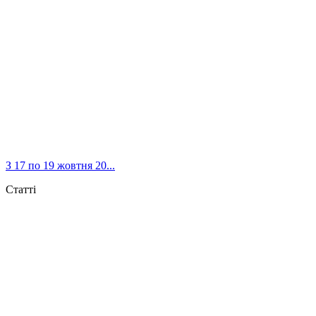
З 17 по 19 жовтня 20...
Статті