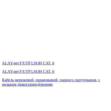
ALAY-net F/UTP LSОH CAT. 6
ALAY-net F/UTP LSОH CAT. 6
Кабель мережевий, екранований, парного скручування, з
низьким димогазовиділенням