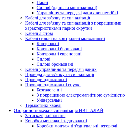
Парні
Силові (одно- та многожильні)
Управління та передачі даних вогнестійкі
Кабелі для зв’язку та сигналізації
Кабелі для зв’язку та сигналізації з покращеними
характеристиками парної скрутки
Кабелі ліфтові
Кабелі силові на контрольні моножильні
Контрольні
Контрольні броньовані
Контрольні екрановані
Силові
Силові броньовані
Кабелі управління та передачі даних
Провода для зв’язку та сигналізації
Проводи одножильні
Проводи одножильні гнучкі
Безгалогенні
З покращеною електромагнітною сумісністю
Універсальні
Термостійкі кабелі
Охоронно-пожежна сигналізація НВП АЛАЙ
Затискачі, кріплення
Коробки монтажні з'єднувальні
Коробки монтажні з'єднувальні негорючі