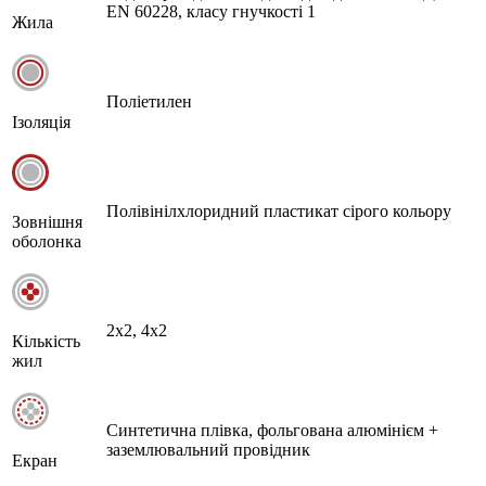
EN 60228, класу гнучкості 1
Жила
Поліетилен
Ізоляція
Полівінілхлоридний пластикат сірого кольору
Зовнішня
оболонка
2х2, 4х2
Кількість
жил
Синтетична плівка, фольгована алюмінієм +
заземлювальний провідник
Екран