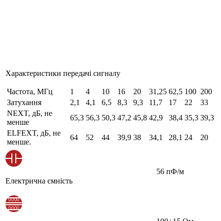
Характеристики передачі сигналу
Частота, МГц
1
4
10
16
20
31,25
62,5
100
200
Затухання
2,1
4,1
6,5
8,3
9,3
11,7
17
22
33
NEXT, дБ, не
65,3
56,3
50,3
47,2
45,8
42,9
38,4
35,3
39,3
менше
ELFEXT, дБ, не
64
52
44
39,9
38
34,1
28,1
24
20
менше.
56 пФ/м
Електрична ємність