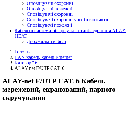
Оповіщувачі охоронні
Оповіщувачі пожежні
Сповіщувачі охоронні
Сповіщувачі охоронні магнітоконтактні
Сповіщувачі пожежні
Кабельні системи обігріву та антиобледеніння ALAY
HEAT
Двохжильні кабелі
Головна
LAN-кабелі, кабелі Ethernet
Категорії 6
ALAY-net F/UTP CAT. 6
ALAY-net F/UTP CAT. 6 Кабель
мережевий, екранований, парного
скручування