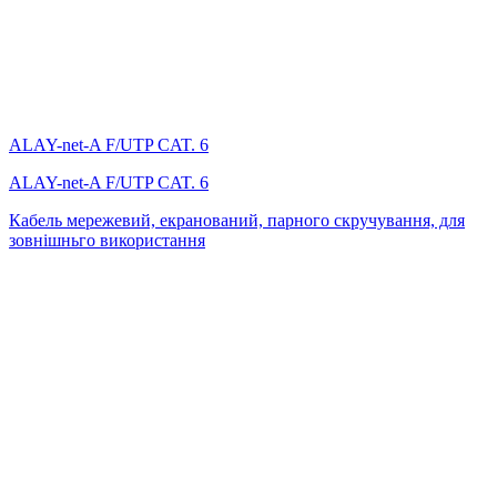
ALAY-net-A F/UTP CAT. 6
ALAY-net-A F/UTP CAT. 6
Кабель мережевий, екранований, парного скручування, для
зовнішньго використання