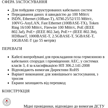
СФЕРА ЗАСТОСУВАННЯ
Для побудови структурованих кабельних систем
Передавання даних зі швидкістю до 100 Мбіт/с
ISDN, Ethernet (10Base-T), ATM-25/52/155 Мбіт/с,
100VG-AnyLAN, Fast Ethernet (100BASE-TX), Token
Ring 16/100 Мбіт/с, Firewire 100 Мбіт/с, PoE (IEEE
802.3af), PoE+ (IEEE 802.3at), PoE++ (IEEE 802.3bt),
HDBaseT, 1000BASE-T, 2.5GBASE-T, 5GBASE-T,
10GBASE-T (до 55 метрів)
ПЕРЕВАГИ
Кабелі випробувані для прокладання поза гермозоною в
кабельних спорудах і приміщеннях АЕС, у системах
класів 3, 4 за класифікацією НП 306.2.141-2008
Відповідають вимогам Директиви RoHS
Варіант виконання: для зовнішнього застосування, з
тросом
Екрани захищають від перешкод
КОНСТРУКЦІЯ
Мідні провідники, відповідно до вимогам ДСТУ