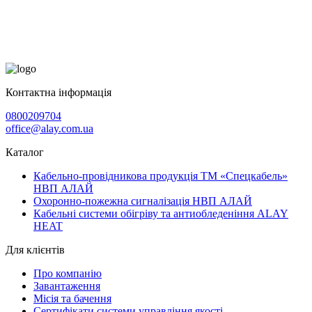
Контактна інформація
0800209704
office@alay.com.ua
Каталог
Кабельно-провідникова продукція ТМ «Спецкабель»
НВП АЛАЙ
Охоронно-пожежна сигналізація НВП АЛАЙ
Кабельні системи обігріву та антиобледеніння ALAY
HEAT
Для клієнтів
Про компанію
Завантаження
Місія та бачення
Сертифікати системи управління якості