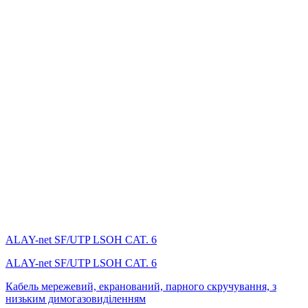
ALAY-net SF/UTP LSОH CAT. 6
ALAY-net SF/UTP LSОH CAT. 6
Кабель мережевий, екранований, парного скручування, з
низьким димогазовиділенням