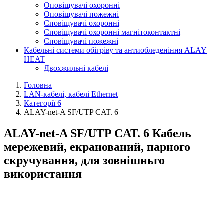
Оповіщувачі охоронні
Оповіщувачі пожежні
Сповіщувачі охоронні
Сповіщувачі охоронні магнітоконтактні
Сповіщувачі пожежні
Кабельні системи обігріву та антиобледеніння ALAY
HEAT
Двохжильні кабелі
Головна
LAN-кабелі, кабелі Ethernet
Категорії 6
ALAY-net-A SF/UTP CAT. 6
ALAY-net-A SF/UTP CAT. 6 Кабель
мережевий, екранований, парного
скручування, для зовнішньго
використання