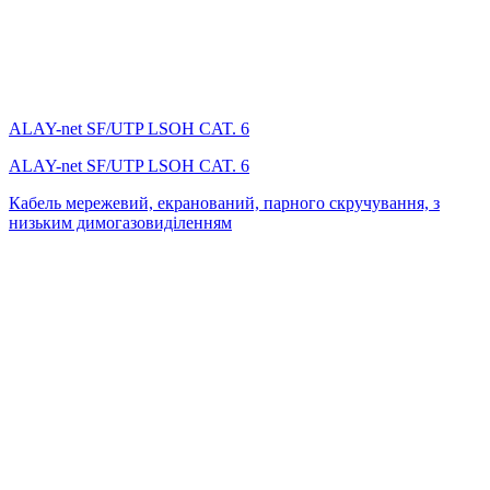
ALAY-net SF/UTP LSОH CAT. 6
ALAY-net SF/UTP LSОH CAT. 6
Кабель мережевий, екранований, парного скручування, з
низьким димогазовиділенням