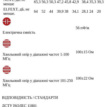
65,3
56,3
50,3
47,2
45,8
42,9
38,4
35,3
39,3
менше
ELFEXT, дБ, не
64
52
44
39,9
38
34,1
28,1
24
20
менше.
56 пФ/м
Електрична ємність
100±15 Ом
Хвильовий опір у діапазоні частот 1-100
МГц
100±22 Ом
Хвильовий опір у діапазоні частот 101-250
МГц
ВІДПОВІДНІСТЬ / СТАНДАРТИ
ДСТУ ISO/IEC 11801