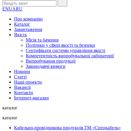
EN
UA
RU
Про компанію
Каталог
Завантаження
Якість
Місія та бачення
Політики у сфері якості та безпеки
Сертифікати системи управління якості
Компетентність випробувальної лабораторії
Випробування продукції
Законодавчі вимоги
Новини
Статті
Наші проекти
Вакансії
Контакти
Інтернет-магазин
каталог
каталог
Кабельно-провідникова продукція ТМ «Спецкабель»