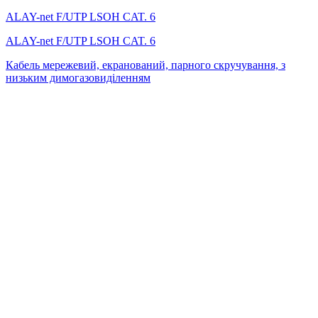
ALAY-net F/UTP LSОH CAT. 6
ALAY-net F/UTP LSОH CAT. 6
Кабель мережевий, екранований, парного скручування, з
низьким димогазовиділенням