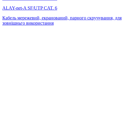
ALAY-net-A SF/UTP CAT. 6
Кабель мережевий, екранований, парного скручування, для
зовнішньго використання