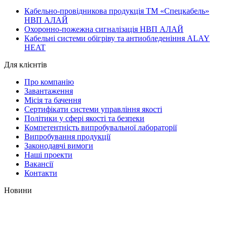
Кабельно-провідникова продукція ТМ «Спецкабель»
НВП АЛАЙ
Охоронно-пожежна сигналізація НВП АЛАЙ
Кабельні системи обігріву та антиобледеніння ALAY
HEAT
Для клієнтів
Про компанію
Завантаження
Місія та бачення
Сертифікати системи управління якості
Політики у сфері якості та безпеки
Компетентність випробувальної лабораторії
Випробування продукції
Законодавчі вимоги
Наші проекти
Вакансії
Контакти
Новини