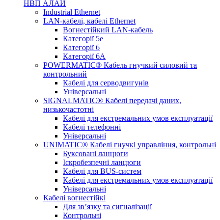
НВП АЛАЙ
Industrial Ethernet
LAN-кабелі, кабелі Ethernet
Вогнестійкий LAN-кабель
Категорії 5е
Категорії 6
Категорії 6А
POWERMATIC® Кабель гнучкий силовий та
контрольний
Кабелі для серводвигунів
Універсальні
SIGNALMATIC® Кабелі передачі даних,
низькочастотні
Кабелі для екстремальних умов експлуатації
Кабелі телефонні
Універсальні
UNIMATIC® Кабелі гнучкі управління, контрольні
Буксовані ланцюги
Іскробезпечні ланцюги
Кабелі для BUS-систем
Кабелі для екстремальних умов експлуатації
Універсальні
Кабелі вогнестійкі
Для зв’язку та сигналізації
Контрольні