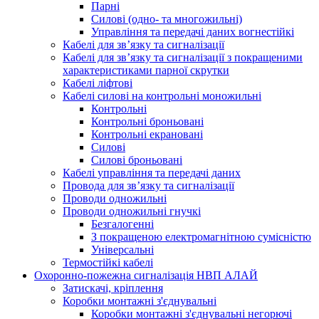
Парні
Силові (одно- та многожильні)
Управління та передачі даних вогнестійкі
Кабелі для зв’язку та сигналізації
Кабелі для зв’язку та сигналізації з покращеними
характеристиками парної скрутки
Кабелі ліфтові
Кабелі силові на контрольні моножильні
Контрольні
Контрольні броньовані
Контрольні екрановані
Силові
Силові броньовані
Кабелі управління та передачі даних
Провода для зв’язку та сигналізації
Проводи одножильні
Проводи одножильні гнучкі
Безгалогенні
З покращеною електромагнітною сумісністю
Універсальні
Термостійкі кабелі
Охоронно-пожежна сигналізація НВП АЛАЙ
Затискачі, кріплення
Коробки монтажні з'єднувальні
Коробки монтажні з'єднувальні негорючі