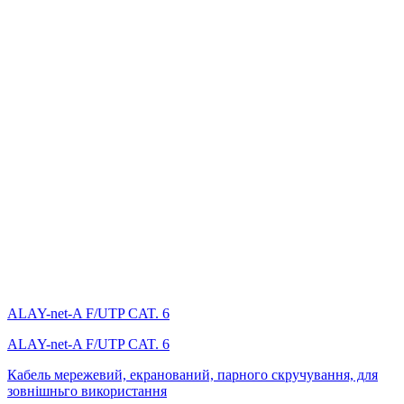
ALAY-net-A F/UTP CAT. 6
ALAY-net-A F/UTP CAT. 6
Кабель мережевий, екранований, парного скручування, для
зовнішньго використання