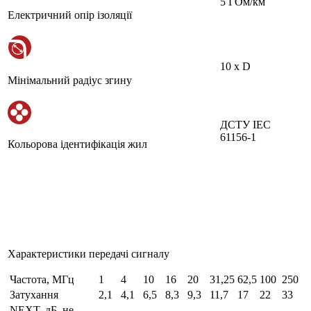
5 ГОм/км
Електричний опір ізоляції
10 х D
Мінімальний радіус згину
ДСТУ IEC
61156-1
Кольорова ідентифікація жил
Характеристики передачі сигналу
Частота, МГц
1
4
10
16
20
31,25
62,5
100
250
Затухання
2,1
4,1
6,5
8,3
9,3
11,7
17
22
33
NEXT, дБ, не