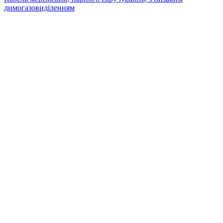
димогазовиділенням