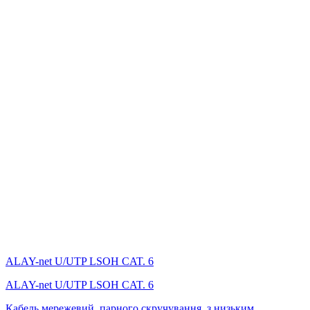
ALAY-net U/UTP LSОH CAT. 6
ALAY-net U/UTP LSОH CAT. 6
Кабель мережевий, парного скручування, з низьким