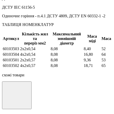
ДСТУ IEC 61156-5
Одиночне горіння - п.4.1 ДСТУ 4809, ДСТУ EN 60332-1 -2
ТАБЛИЦЯ НОМЕНКЛАТУР
Кількість жил
Максимальний
Маса
Артикул
та
зовнішній
Маса
міді
переріз мм2
діаметр
60103503
2х2х0,54
8,08
8,40
52
60103504
4х2х0,54
8,08
16,80
64
60103501
2х2х0,57
8,08
9,36
53
60103502
4х2х0,57
8,08
18,71
65
схожі товари