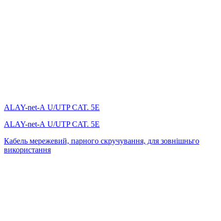
ALAY-net-А U/UTP CAT. 5E
ALAY-net-А U/UTP CAT. 5E
Кабель мережевий, парного скручування, для зовнішньго
використання