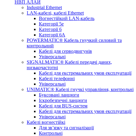
НВП АЛАЙ
Industrial Ethernet
LAN-кабелі, кабелі Ethernet
Вогнестійкий LAN-кабель
Категорії 5е
Категорії 6
Категорії 6А
POWERMATIC® Кабель гнучкий силовий та
контрольний
Кабелі для серводвигунів
Універсальні
SIGNALMATIC® Кабелі передачі даних,
низькочастотні
Кабелі для екстремальних умов експлуатації
Кабелі телефонні
Універсальні
UNIMATIC® Кабелі гнучкі управління, контрольні
Буксовані ланцюги
Іскробезпечні ланцюги
Кабелі для BUS-систем
Кабелі для екстремальних умов експлуатації
Універсальні
Кабелі вогнестійкі
Для зв’язку та сигналізації
Контрольні