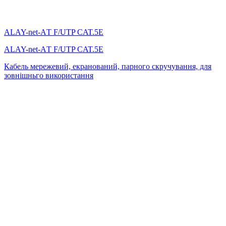
ALAY-net-AТ F/UTP CAT.5E
ALAY-net-AТ F/UTP CAT.5E
Кабель мережевий, екранований, парного скручування, для
зовнішньго використання