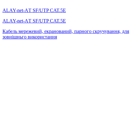
ALAY-net-AТ SF/UTP CAT.5E
ALAY-net-AТ SF/UTP CAT.5E
Кабель мережевий, екранований, парного скручування, для
зовнішньго використання