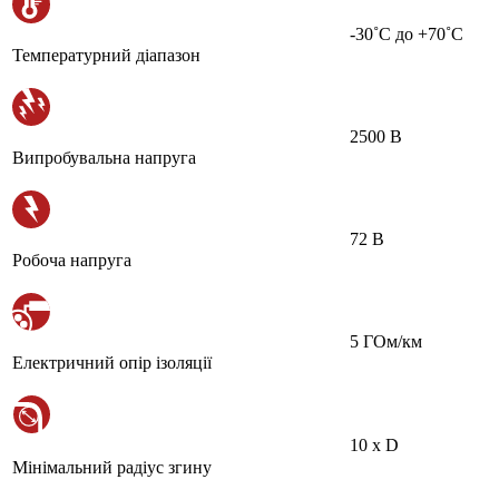
-30˚С до +70˚С
Температурний діапазон
2500 В
Випробувальна напруга
72 В
Робоча напруга
5 ГОм/км
Електричний опір ізоляції
10 х D
Мінімальний радіус згину