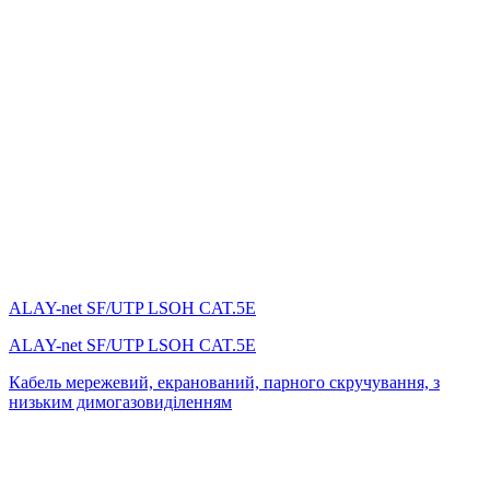
ALAY-net SF/UTP LSOH CAT.5E
ALAY-net SF/UTP LSOH CAT.5E
Кабель мережевий, екранований, парного скручування, з
низьким димогазовиділенням