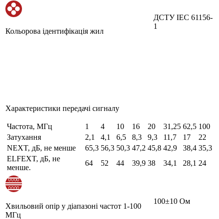
ДСТУ IEC 61156-
1
Кольорова ідентифікація жил
Характеристики передачі сигналу
Частота, МГц
1
4
10
16
20
31,25
62,5
100
Затухання
2,1
4,1
6,5
8,3
9,3
11,7
17
22
NEXT, дБ, не менше
65,3
56,3
50,3
47,2
45,8
42,9
38,4
35,3
ELFEXT, дБ, не
64
52
44
39,9
38
34,1
28,1
24
менше.
100±10 Ом
Хвильовий опір у діапазоні частот 1-100
МГц