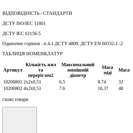
ВІДПОВІДНІСТЬ / СТАНДАРТИ
ДСТУ ISO/IEC 11801
ДСТУ IEC 61156-5
Одиночне горіння - п.4.1 ДСТУ 4809, ДСТУ EN 60332-1 -2
ТАБЛИЦЯ НОМЕНКЛАТУР
Кількість жил
Максимальний
Маса
Артикул
та
зовнішній
Маса
міді
переріз мм2
діаметр
10200801
2х2х0,51
6.5
8.74
32
10200802
4х2х0,51
7.6
16.37
48
схожі товари