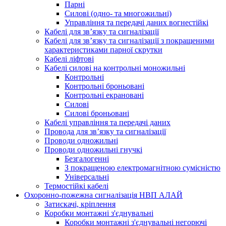
Парні
Силові (одно- та многожильні)
Управління та передачі даних вогнестійкі
Кабелі для зв’язку та сигналізації
Кабелі для зв’язку та сигналізації з покращеними
характеристиками парної скрутки
Кабелі ліфтові
Кабелі силові на контрольні моножильні
Контрольні
Контрольні броньовані
Контрольні екрановані
Силові
Силові броньовані
Кабелі управління та передачі даних
Провода для зв’язку та сигналізації
Проводи одножильні
Проводи одножильні гнучкі
Безгалогенні
З покращеною електромагнітною сумісністю
Універсальні
Термостійкі кабелі
Охоронно-пожежна сигналізація НВП АЛАЙ
Затискачі, кріплення
Коробки монтажні з'єднувальні
Коробки монтажні з'єднувальні негорючі