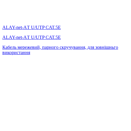
ALAY-net-AТ U/UTP CAT.5E
ALAY-net-AТ U/UTP CAT.5E
Кабель мережевий, парного скручування, для зовнішньго
використання