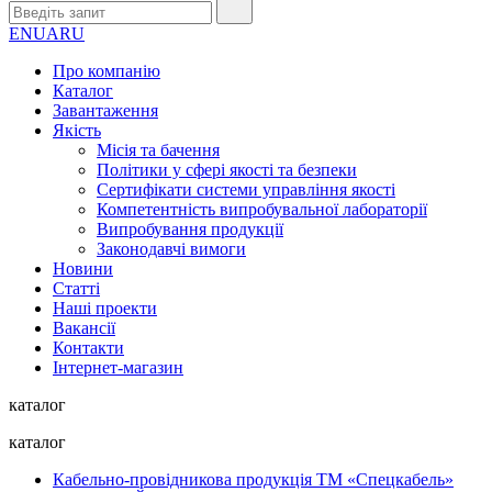
EN
UA
RU
Про компанію
Каталог
Завантаження
Якість
Місія та бачення
Політики у сфері якості та безпеки
Сертифікати системи управління якості
Компетентність випробувальної лабораторії
Випробування продукції
Законодавчі вимоги
Новини
Статті
Наші проекти
Вакансії
Контакти
Інтернет-магазин
каталог
каталог
Кабельно-провідникова продукція ТМ «Спецкабель»