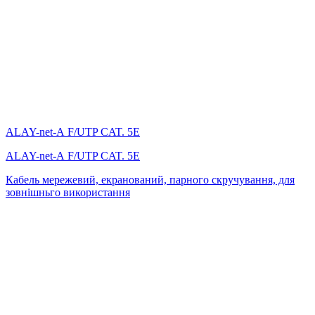
ALAY-net-А F/UTP CAT. 5E
ALAY-net-А F/UTP CAT. 5E
Кабель мережевий, екранований, парного скручування, для
зовнішньго використання