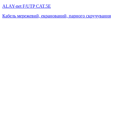
ALAY-net F/UTP CAT.5E
Кабель мережевий, екранований, парного скручування