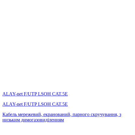
ALAY-net F/UTP LSOH CAT.5E
ALAY-net F/UTP LSOH CAT.5E
Кабель мережевий, екранований, парного скручування, з
низьким димогазовиділенням