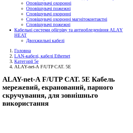
Оповіщувачі охоронні
Оповіщувачі пожежні
Сповіщувачі охоронні
Сповіщувачі охоронні магнітоконтактні
Сповіщувачі пожежні
Кабельні системи обігріву та антиобледеніння ALAY
HEAT
Двохжильні кабелі
Головна
LAN-кабелі, кабелі Ethernet
Категорії 5е
ALAY-net-А F/UTP CAT. 5E
ALAY-net-А F/UTP CAT. 5E Кабель
мережевий, екранований, парного
скручування, для зовнішньго
використання