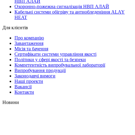
НВП АЛАЙ
Охоронно-пожежна сигналізація НВП АЛАЙ
Кабельні системи обігріву та антиобледеніння ALAY
HEAT
Для клієнтів
Про компанію
Завантаження
Місія та бачення
Сертифікати системи управління якості
Політики у сфері якості та безпеки
Компетентність випробувальної лабораторії
Випробування продукції
Законодавчі вимоги
Наші проекти
Вакансії
Контакти
Новини