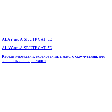
ALAY-net-А SF/UTP CAT. 5E
ALAY-net-А SF/UTP CAT. 5E
Кабель мережевий, екранований, парного скручування, для
зовнішньго використання