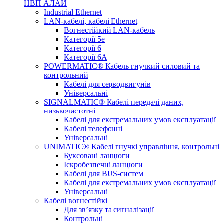
НВП АЛАЙ
Industrial Ethernet
LAN-кабелі, кабелі Ethernet
Вогнестійкий LAN-кабель
Категорії 5е
Категорії 6
Категорії 6А
POWERMATIC® Кабель гнучкий силовий та
контрольний
Кабелі для серводвигунів
Універсальні
SIGNALMATIC® Кабелі передачі даних,
низькочастотні
Кабелі для екстремальних умов експлуатації
Кабелі телефонні
Універсальні
UNIMATIC® Кабелі гнучкі управління, контрольні
Буксовані ланцюги
Іскробезпечні ланцюги
Кабелі для BUS-систем
Кабелі для екстремальних умов експлуатації
Універсальні
Кабелі вогнестійкі
Для зв’язку та сигналізації
Контрольні