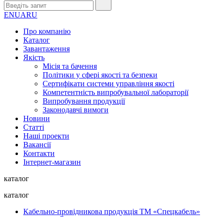
EN
UA
RU
Про компанію
Каталог
Завантаження
Якість
Місія та бачення
Політики у сфері якості та безпеки
Сертифікати системи управління якості
Компетентність випробувальної лабораторії
Випробування продукції
Законодавчі вимоги
Новини
Статті
Наші проекти
Вакансії
Контакти
Інтернет-магазин
каталог
каталог
Кабельно-провідникова продукція ТМ «Спецкабель»