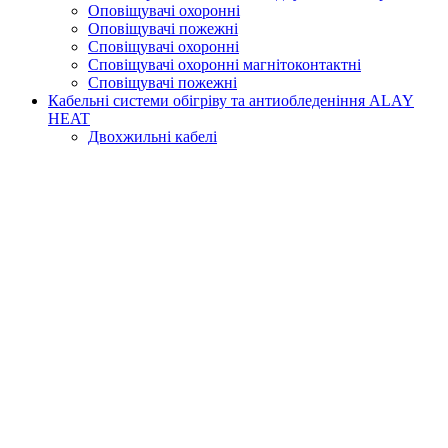
Оповіщувачі охоронні
Оповіщувачі пожежні
Сповіщувачі охоронні
Сповіщувачі охоронні магнітоконтактні
Сповіщувачі пожежні
Кабельні системи обігріву та антиобледеніння ALAY
HEAT
Двохжильні кабелі