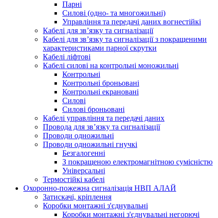
Парні
Силові (одно- та многожильні)
Управління та передачі даних вогнестійкі
Кабелі для зв’язку та сигналізації
Кабелі для зв’язку та сигналізації з покращеними
характеристиками парної скрутки
Кабелі ліфтові
Кабелі силові на контрольні моножильні
Контрольні
Контрольні броньовані
Контрольні екрановані
Силові
Силові броньовані
Кабелі управління та передачі даних
Провода для зв’язку та сигналізації
Проводи одножильні
Проводи одножильні гнучкі
Безгалогенні
З покращеною електромагнітною сумісністю
Універсальні
Термостійкі кабелі
Охоронно-пожежна сигналізація НВП АЛАЙ
Затискачі, кріплення
Коробки монтажні з'єднувальні
Коробки монтажні з'єднувальні негорючі