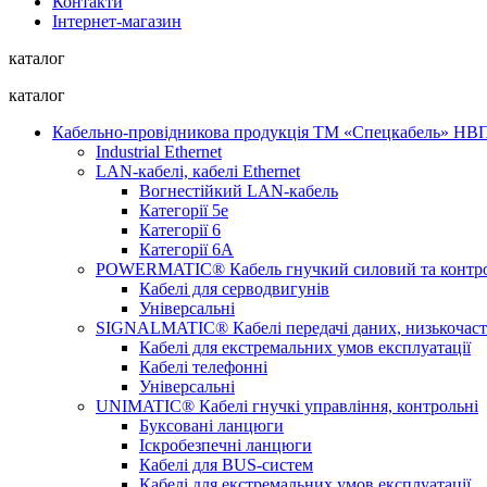
Контакти
Інтернет-магазин
каталог
каталог
Кабельно-провідникова продукція ТМ «Спецкабель» Н
Industrial Ethernet
LAN-кабелі, кабелі Ethernet
Вогнестійкий LAN-кабель
Категорії 5е
Категорії 6
Категорії 6А
POWERMATIC® Кабель гнучкий силовий та контр
Кабелі для серводвигунів
Універсальні
SIGNALMATIC® Кабелі передачі даних, низькочаст
Кабелі для екстремальних умов експлуатації
Кабелі телефонні
Універсальні
UNIMATIC® Кабелі гнучкі управління, контрольні
Буксовані ланцюги
Іскробезпечні ланцюги
Кабелі для BUS-систем
Кабелі для екстремальних умов експлуатації