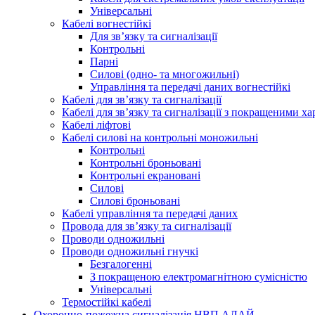
Універсальні
Кабелі вогнестійкі
Для зв’язку та сигналізації
Контрольні
Парні
Силові (одно- та многожильні)
Управління та передачі даних вогнестійкі
Кабелі для зв’язку та сигналізації
Кабелі для зв’язку та сигналізації з покращеними х
Кабелі ліфтові
Кабелі силові на контрольні моножильні
Контрольні
Контрольні броньовані
Контрольні екрановані
Силові
Силові броньовані
Кабелі управління та передачі даних
Провода для зв’язку та сигналізації
Проводи одножильні
Проводи одножильні гнучкі
Безгалогенні
З покращеною електромагнітною сумісністю
Універсальні
Термостійкі кабелі
Охоронно-пожежна сигналізація НВП АЛАЙ