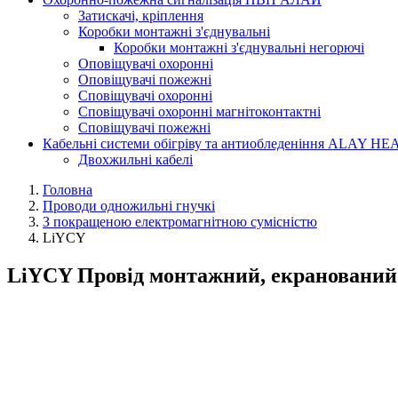
Затискачі, кріплення
Коробки монтажні з'єднувальні
Коробки монтажні з'єднувальні негорючі
Оповіщувачі охоронні
Оповіщувачі пожежні
Сповіщувачі охоронні
Сповіщувачі охоронні магнітоконтактні
Сповіщувачі пожежні
Кабельні системи обігріву та антиобледеніння ALAY HE
Двохжильні кабелі
Головна
Проводи одножильні гнучкі
З покращеною електромагнітною сумісністю
LiYCY
LiYCY Провід монтажний, екранований