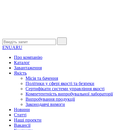
EN
UA
RU
Про компанію
Каталог
Завантаження
Якість
Місія та бачення
Політики у сфері якості та безпеки
Сертифікати системи управління якості
Компетентність випробувальної лабораторії
Випробування продукції
Законодавчі вимоги
Новини
Статті
Наші проекти
Вакансії