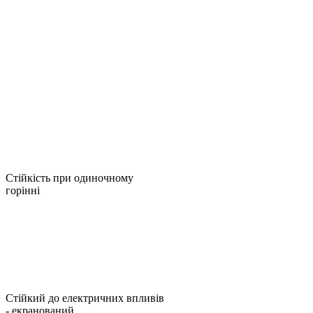
Стійкість при одиночному
горінні
Стійкий до електричних впливів
- екранований