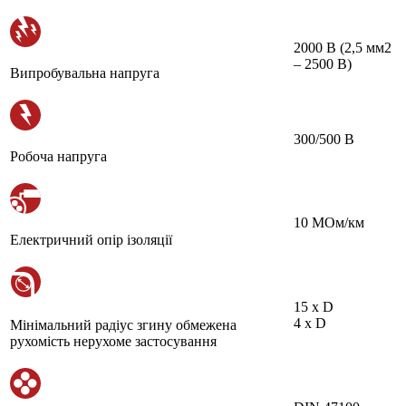
2000 В (2,5 мм2
– 2500 В)
Випробувальна напруга
300/500 В
Робоча напруга
10 МОм/км
Електричний опір ізоляції
15 х D
4 х D
Мінімальний радіус згину обмежена
рухомість нерухоме застосування