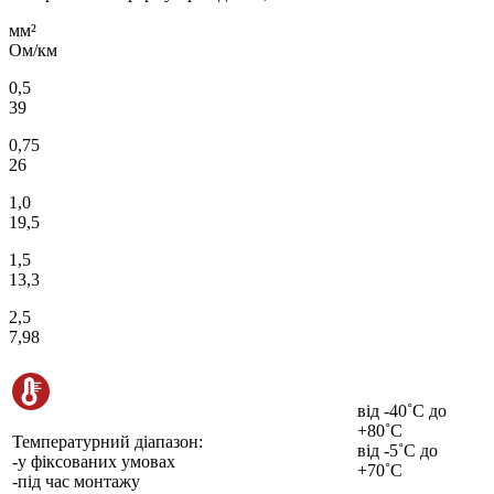
мм²
Ом/км
0,5
39
0,75
26
1,0
19,5
1,5
13,3
2,5
7,98
від -40˚С до
+80˚С
Температурний діапазон:
від -5˚С до
-у фіксованих умовах
+70˚С
-під час монтажу