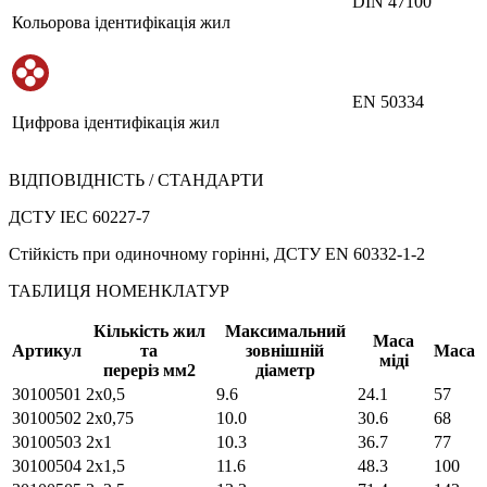
DIN 47100
Кольорова ідентифікація жил
EN 50334
Цифрова ідентифікація жил
ВІДПОВІДНІСТЬ / СТАНДАРТИ
ДСТУ IEC 60227-7
Стійкість при одиночному горінні, ДСТУ EN 60332-1-2
ТАБЛИЦЯ НОМЕНКЛАТУР
Кількість жил
Максимальний
Маса
Артикул
та
зовнішній
Маса
міді
переріз мм2
діаметр
30100501
2х0,5
9.6
24.1
57
30100502
2х0,75
10.0
30.6
68
30100503
2х1
10.3
36.7
77
30100504
2х1,5
11.6
48.3
100