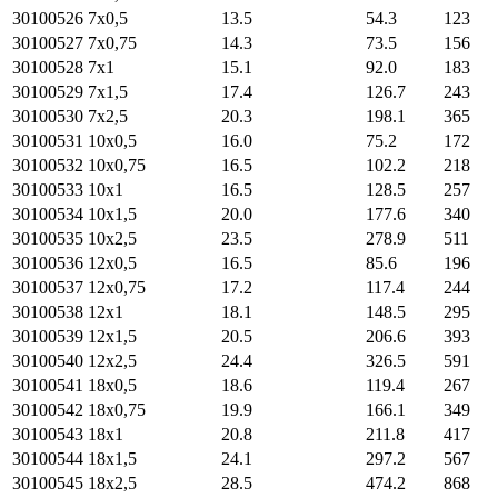
30100526
7х0,5
13.5
54.3
123
30100527
7х0,75
14.3
73.5
156
30100528
7х1
15.1
92.0
183
30100529
7х1,5
17.4
126.7
243
30100530
7х2,5
20.3
198.1
365
30100531
10х0,5
16.0
75.2
172
30100532
10х0,75
16.5
102.2
218
30100533
10х1
16.5
128.5
257
30100534
10х1,5
20.0
177.6
340
30100535
10х2,5
23.5
278.9
511
30100536
12х0,5
16.5
85.6
196
30100537
12х0,75
17.2
117.4
244
30100538
12х1
18.1
148.5
295
30100539
12х1,5
20.5
206.6
393
30100540
12х2,5
24.4
326.5
591
30100541
18х0,5
18.6
119.4
267
30100542
18х0,75
19.9
166.1
349
30100543
18х1
20.8
211.8
417
30100544
18х1,5
24.1
297.2
567
30100545
18х2,5
28.5
474.2
868