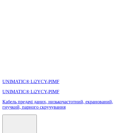
UNIMATIC® Li2YCY-PIMF
UNIMATIC® Li2YCY-PIMF
Кабель предачі даних, низькочастотний, екранований,
гнучкий, парного скручування