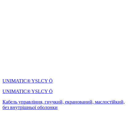
UNIMATIC® YSLCY Ö
UNIMATIC® YSLCY Ö
Кабель управління, гнучкий, екранований, маслостійкий,
без внутрішньої оболонки