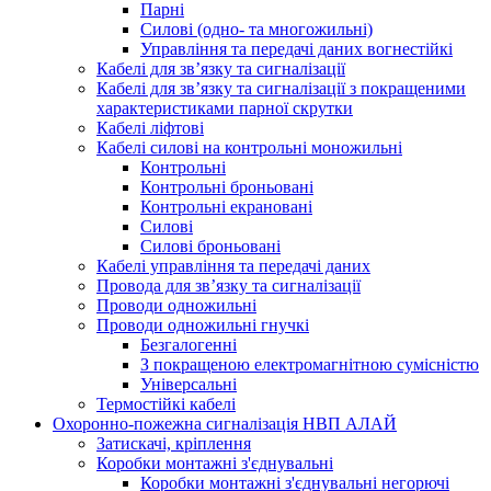
Парні
Силові (одно- та многожильні)
Управління та передачі даних вогнестійкі
Кабелі для зв’язку та сигналізації
Кабелі для зв’язку та сигналізації з покращеними
характеристиками парної скрутки
Кабелі ліфтові
Кабелі силові на контрольні моножильні
Контрольні
Контрольні броньовані
Контрольні екрановані
Силові
Силові броньовані
Кабелі управління та передачі даних
Провода для зв’язку та сигналізації
Проводи одножильні
Проводи одножильні гнучкі
Безгалогенні
З покращеною електромагнітною сумісністю
Універсальні
Термостійкі кабелі
Охоронно-пожежна сигналізація НВП АЛАЙ
Затискачі, кріплення
Коробки монтажні з'єднувальні
Коробки монтажні з'єднувальні негорючі