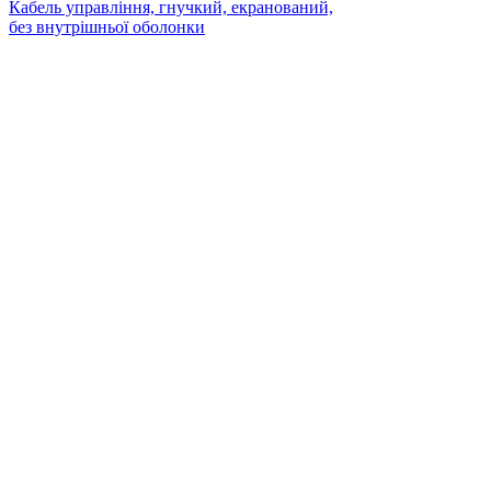
Кабель управління, гнучкий, екранований,
без внутрішньої оболонки