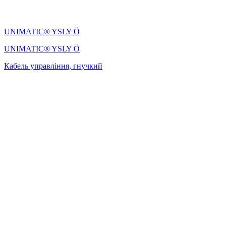
UNIMATIC® YSLY Ö
UNIMATIC® YSLY Ö
Кабель управління, гнучкий