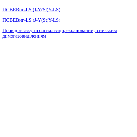
ПСВЕВнг-LS (J-Y(St)Y-LS)
ПСВЕВнг-LS (J-Y(St)Y-LS)
Провід зв'язку та сигналізації, екранований, з низьким
димогазовиділенням