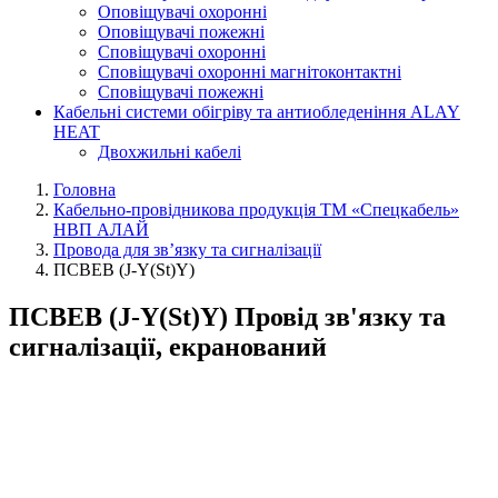
Оповіщувачі охоронні
Оповіщувачі пожежні
Сповіщувачі охоронні
Сповіщувачі охоронні магнітоконтактні
Сповіщувачі пожежні
Кабельні системи обігріву та антиобледеніння ALAY
HEAT
Двохжильні кабелі
Головна
Кабельно-провідникова продукція ТМ «Спецкабель»
НВП АЛАЙ
Провода для зв’язку та сигналізації
ПСВЕВ (J-Y(St)Y)
ПСВЕВ (J-Y(St)Y) Провід зв'язку та
сигналізації, екранований