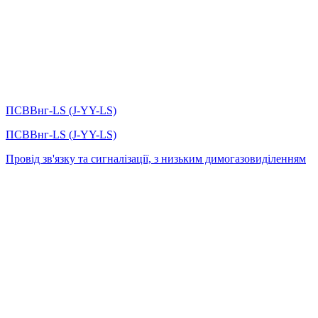
ПСВВнг-LS (J-YY-LS)
ПСВВнг-LS (J-YY-LS)
Провід зв'язку та сигналізації, з низьким димогазовиділенням