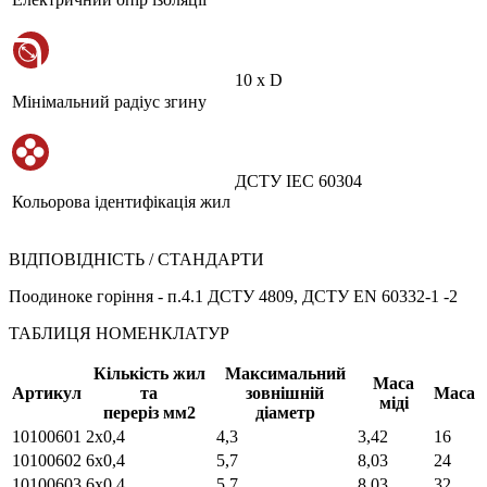
10 х D
Мінімальний радіус згину
ДСТУ IEC 60304
Кольорова ідентифікація жил
ВІДПОВІДНІСТЬ / СТАНДАРТИ
Поодиноке горіння - п.4.1 ДСТУ 4809, ДСТУ EN 60332-1 -2
ТАБЛИЦЯ НОМЕНКЛАТУР
Кількість жил
Максимальний
Маса
Артикул
та
зовнішній
Маса
міді
переріз мм2
діаметр
10100601
2х0,4
4,3
3,42
16
10100602
6х0,4
5,7
8,03
24
10100603
6х0,4
5,7
8,03
32