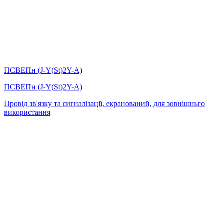
ПСВЕПн (J-Y(St)2Y-A)
ПСВЕПн (J-Y(St)2Y-A)
Провід зв'язку та сигналізації, екранований, для зовнішньго
використання