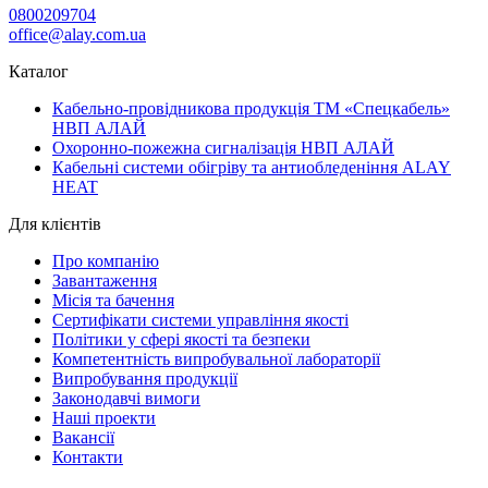
0800209704
office@alay.com.ua
Каталог
Кабельно-провідникова продукція ТМ «Спецкабель»
НВП АЛАЙ
Охоронно-пожежна сигналізація НВП АЛАЙ
Кабельні системи обігріву та антиобледеніння ALAY
HEAT
Для клієнтів
Про компанію
Завантаження
Місія та бачення
Сертифікати системи управління якості
Політики у сфері якості та безпеки
Компетентність випробувальної лабораторії
Випробування продукції
Законодавчі вимоги
Наші проекти
Вакансії
Контакти