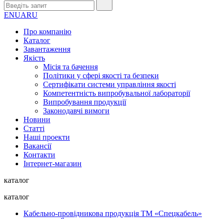
EN
UA
RU
Про компанію
Каталог
Завантаження
Якість
Місія та бачення
Політики у сфері якості та безпеки
Сертифікати системи управління якості
Компетентність випробувальної лабораторії
Випробування продукції
Законодавчі вимоги
Новини
Статті
Наші проекти
Вакансії
Контакти
Інтернет-магазин
каталог
каталог
Кабельно-провідникова продукція ТМ «Спецкабель»