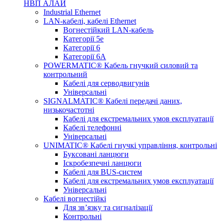
НВП АЛАЙ
Industrial Ethernet
LAN-кабелі, кабелі Ethernet
Вогнестійкий LAN-кабель
Категорії 5е
Категорії 6
Категорії 6А
POWERMATIC® Кабель гнучкий силовий та
контрольний
Кабелі для серводвигунів
Універсальні
SIGNALMATIC® Кабелі передачі даних,
низькочастотні
Кабелі для екстремальних умов експлуатації
Кабелі телефонні
Універсальні
UNIMATIC® Кабелі гнучкі управління, контрольні
Буксовані ланцюги
Іскробезпечні ланцюги
Кабелі для BUS-систем
Кабелі для екстремальних умов експлуатації
Універсальні
Кабелі вогнестійкі
Для зв’язку та сигналізації
Контрольні