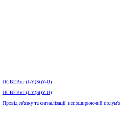
ПСВЕВнг (J-Y(St)Y-U)
ПСВЕВнг (J-Y(St)Y-U)
Провід зв'язку та сигналізації, непоширюючий полум'я