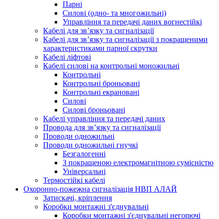
Парні
Силові (одно- та многожильні)
Управління та передачі даних вогнестійкі
Кабелі для зв’язку та сигналізації
Кабелі для зв’язку та сигналізації з покращеними
характеристиками парної скрутки
Кабелі ліфтові
Кабелі силові на контрольні моножильні
Контрольні
Контрольні броньовані
Контрольні екрановані
Силові
Силові броньовані
Кабелі управління та передачі даних
Провода для зв’язку та сигналізації
Проводи одножильні
Проводи одножильні гнучкі
Безгалогенні
З покращеною електромагнітною сумісністю
Універсальні
Термостійкі кабелі
Охоронно-пожежна сигналізація НВП АЛАЙ
Затискачі, кріплення
Коробки монтажні з'єднувальні
Коробки монтажні з'єднувальні негорючі