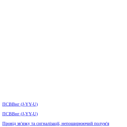
ПСВВнг (J-YY-U)
ПСВВнг (J-YY-U)
Провід зв'язку та сигналізації, непоширюючий полум'я