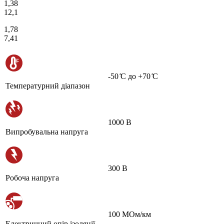
1,38
12,1
1,78
7,41
-50 ̊С до +70 ̊С
Температурний діапазон
1000 В
Випробувальна напруга
300 В
Робоча напруга
100 МОм/км
Електричний опір ізоляції