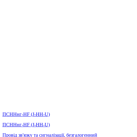
ПСННнг-HF (J-HH-U)
ПСННнг-HF (J-HH-U)
Провід зв'язку та сигналізації, безгалогенний