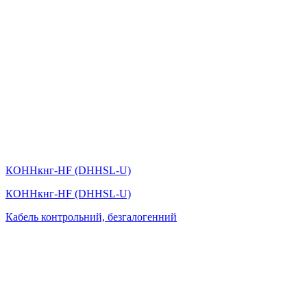
КОННкнг-HF (DННSL-U)
КОННкнг-HF (DННSL-U)
Кабель контрольний, безгалогенний