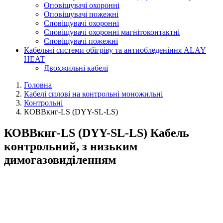
Оповіщувачі охоронні
Оповіщувачі пожежні
Сповіщувачі охоронні
Сповіщувачі охоронні магнітоконтактні
Сповіщувачі пожежні
Кабельні системи обігріву та антиобледеніння ALAY
HEAT
Двохжильні кабелі
Головна
Кабелі силові на контрольні моножильні
Контрольні
КОВВкнг-LS (DYY-SL-LS)
КОВВкнг-LS (DYY-SL-LS) Кабель
контрольний, з низьким
димогазовиділенням