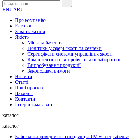
EN
UA
RU
Про компанію
Каталог
Завантаження
Якість
Місія та бачення
Політики у сфері якості та безпеки
Сертифікати системи управління якості
Компетентність випробувальної лабораторії
Випробування продукції
Законодавчі вимоги
Новини
Статті
Наші проекти
Вакансії
Контакти
Інтернет-магазин
каталог
каталог
Кабельно-провідникова продукція ТМ «Спецкабель»