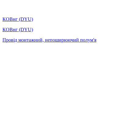
КОВнг (DYU)
КОВнг (DYU)
Провід монтажний, непоширюючий полум'я