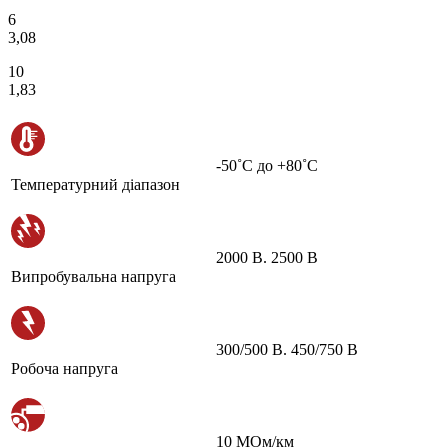
6
3,08
10
1,83
-50˚С до +80˚С
Температурний діапазон
2000 В. 2500 В
Випробувальна напруга
300/500 В. 450/750 В
Робоча напруга
10 МОм/км