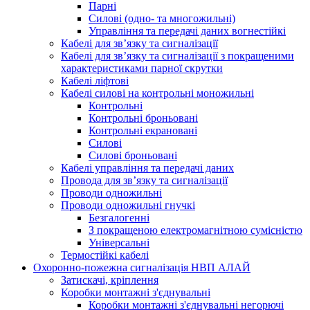
Парні
Силові (одно- та многожильні)
Управління та передачі даних вогнестійкі
Кабелі для зв’язку та сигналізації
Кабелі для зв’язку та сигналізації з покращеними
характеристиками парної скрутки
Кабелі ліфтові
Кабелі силові на контрольні моножильні
Контрольні
Контрольні броньовані
Контрольні екрановані
Силові
Силові броньовані
Кабелі управління та передачі даних
Провода для зв’язку та сигналізації
Проводи одножильні
Проводи одножильні гнучкі
Безгалогенні
З покращеною електромагнітною сумісністю
Універсальні
Термостійкі кабелі
Охоронно-пожежна сигналізація НВП АЛАЙ
Затискачі, кріплення
Коробки монтажні з'єднувальні
Коробки монтажні з'єднувальні негорючі