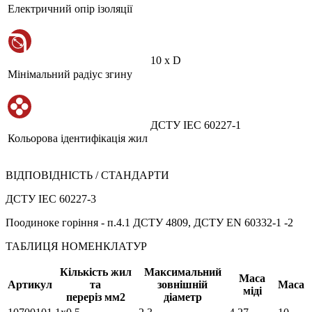
Електричний опір ізоляції
10 х D
Мінімальний радіус згину
ДСТУ IEC 60227-1
Кольорова ідентифікація жил
ВІДПОВІДНІСТЬ / СТАНДАРТИ
ДСТУ IEC 60227-3
Поодиноке горіння - п.4.1 ДСТУ 4809, ДСТУ EN 60332-1 -2
ТАБЛИЦЯ НОМЕНКЛАТУР
Кількість жил
Максимальний
Маса
Артикул
та
зовнішній
Маса
міді
переріз мм2
діаметр