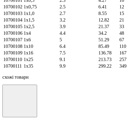
10700101
1х0,5
2.3
4.27
10
10700102
1х0,75
2.5
6.41
12
10700103
1х1,0
2.7
8.55
15
10700104
1х1,5
3.2
12.82
21
10700105
1х2,5
3.9
21.37
33
10700106
1х4
4.4
34.2
48
10700107
1х6
5
51.29
67
10700108
1х10
6.4
85.49
110
10700109
1х16
7.5
136.78
167
10700110
1х25
9.1
213.73
257
10700111
1х35
9.9
299.22
349
схожі товари