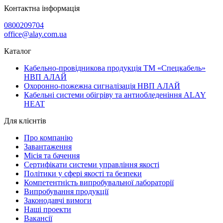
Контактна інформація
0800209704
office@alay.com.ua
Каталог
Кабельно-провідникова продукція ТМ «Спецкабель»
НВП АЛАЙ
Охоронно-пожежна сигналізація НВП АЛАЙ
Кабельні системи обігріву та антиобледеніння ALAY
HEAT
Для клієнтів
Про компанію
Завантаження
Місія та бачення
Сертифікати системи управління якості
Політики у сфері якості та безпеки
Компетентність випробувальної лабораторії
Випробування продукції
Законодавчі вимоги
Наші проекти
Вакансії