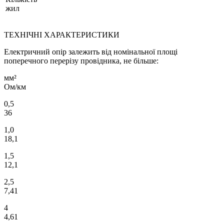
жил
ТЕХНІЧНІ ХАРАКТЕРИСТИКИ
Електричний опір залежить від номінальної площі
поперечного перерізу провідника, не більше:
мм²
Ом/км
0,5
36
1,0
18,1
1,5
12,1
2,5
7,41
4
4,61