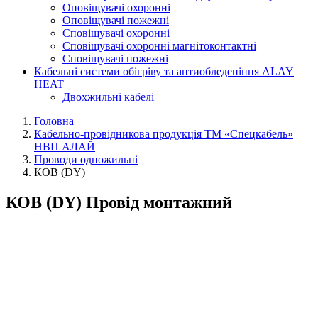
Оповіщувачі охоронні
Оповіщувачі пожежні
Сповіщувачі охоронні
Сповіщувачі охоронні магнітоконтактні
Сповіщувачі пожежні
Кабельні системи обігріву та антиобледеніння ALAY
HEAT
Двохжильні кабелі
Головна
Кабельно-провідникова продукція ТМ «Спецкабель»
НВП АЛАЙ
Проводи одножильні
КОВ (DY)
КОВ (DY) Провід монтажний