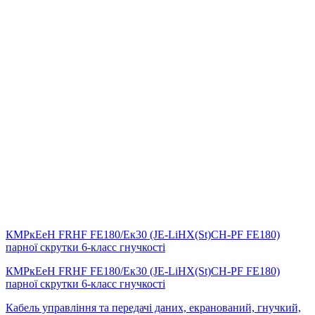
КМРкЕеН FRHF FE180/Eк30 (JE-LiHX(St)СH-PF FE180)
парної скрутки 6-класс гнучкості
КМРкЕеН FRHF FE180/Eк30 (JE-LiHX(St)СH-PF FE180)
парної скрутки 6-класс гнучкості
Кабель управління та передачі даних, екранований, гнучкий,