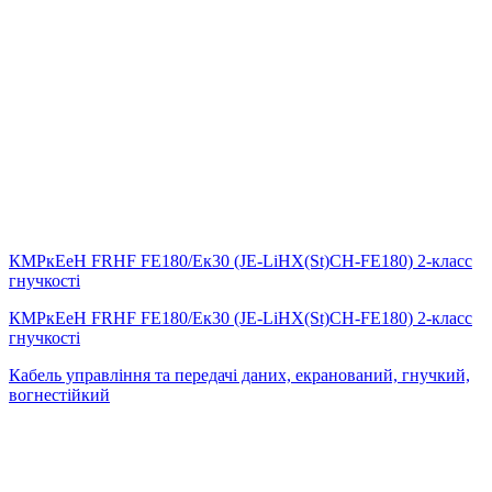
КМРкЕеН FRHF FE180/Eк30 (JE-LiHX(St)СH-FE180) 2-класс
гнучкості
КМРкЕеН FRHF FE180/Eк30 (JE-LiHX(St)СH-FE180) 2-класс
гнучкості
Кабель управління та передачі даних, екранований, гнучкий,
вогнестійкий