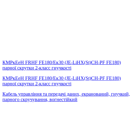
КМРкЕеН FRHF FE180/Eк30 (JE-LiHX(St)СH-PF FE180)
парної скрутки 2-класс гнучкості
КМРкЕеН FRHF FE180/Eк30 (JE-LiHX(St)СH-PF FE180)
парної скрутки 2-класс гнучкості
Кабель управління та передачі даних, екранований, гнучкий,
парного скручування, вогнестійкий