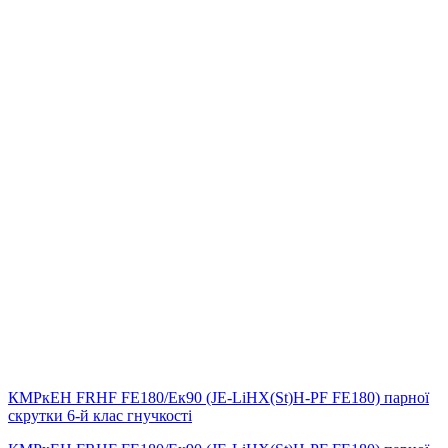
КМРкЕН FRHF FE180/Eк90 (JE-LiHX(St)H-PF FE180) парної
скрутки 6-й клас гнучкості