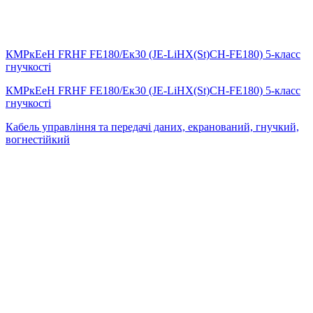
КМРкЕеН FRHF FE180/Eк30 (JE-LiHX(St)СH-FE180) 5-класс
гнучкості
КМРкЕеН FRHF FE180/Eк30 (JE-LiHX(St)СH-FE180) 5-класс
гнучкості
Кабель управління та передачі даних, екранований, гнучкий,
вогнестійкий