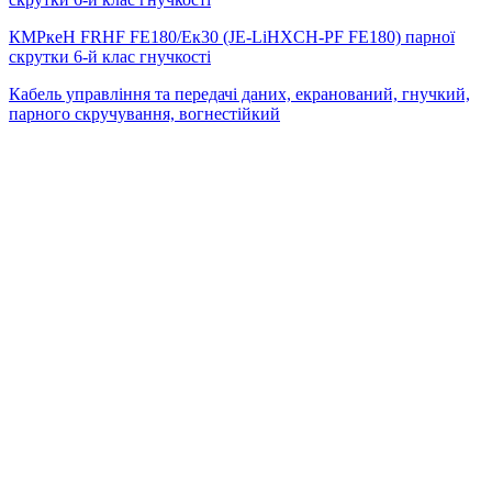
КМРкeН FRHF FE180/Eк30 (JE-LiHXCH-PF FE180) парної
скрутки 6-й клас гнучкості
Кабель управління та передачі даних, екранований, гнучкий,
парного скручування, вогнестійкий