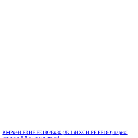
КМРкeН FRHF FE180/Eк30 (JE-LiHXCH-PF FE180) парної
скрутки 6-й клас гнучкості