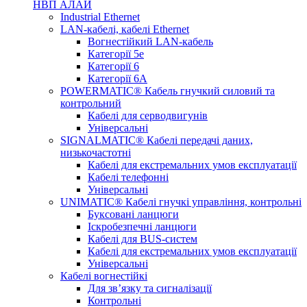
НВП АЛАЙ
Industrial Ethernet
LAN-кабелі, кабелі Ethernet
Вогнестійкий LAN-кабель
Категорії 5е
Категорії 6
Категорії 6А
POWERMATIC® Кабель гнучкий силовий та
контрольний
Кабелі для серводвигунів
Універсальні
SIGNALMATIC® Кабелі передачі даних,
низькочастотні
Кабелі для екстремальних умов експлуатації
Кабелі телефонні
Універсальні
UNIMATIC® Кабелі гнучкі управління, контрольні
Буксовані ланцюги
Іскробезпечні ланцюги
Кабелі для BUS-систем
Кабелі для екстремальних умов експлуатації
Універсальні
Кабелі вогнестійкі
Для зв’язку та сигналізації
Контрольні