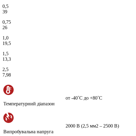
0,5
39
0,75
26
1,0
19,5
1,5
13,3
2,5
7,98
от -40˚С до +80˚С
Температурний діапазон
2000 В (2,5 мм2 – 2500 В)
Випробувальна напруга