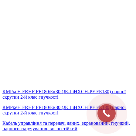
КМРкeН FRHF FE180/Eк30 (JE-LiHXCH-PF FE180) парної
скрутки 2-й клас гнучкості
КМРкeН FRHF FE180/Eк30 (JE-LiHXCH-PF FE180) парної
скрутки 2-й клас гнучкості
Кабель управління та передачі даних, екранований, гнучкий,
парного скручування, вогнестійкий