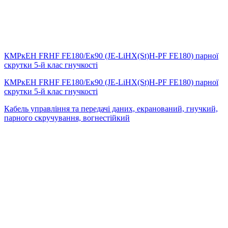
КМРкЕН FRHF FE180/Eк90 (JE-LiHX(St)H-PF FE180) парної
скрутки 5-й клас гнучкості
КМРкЕН FRHF FE180/Eк90 (JE-LiHX(St)H-PF FE180) парної
скрутки 5-й клас гнучкості
Кабель управління та передачі даних, екранований, гнучкий,
парного скручування, вогнестійкий