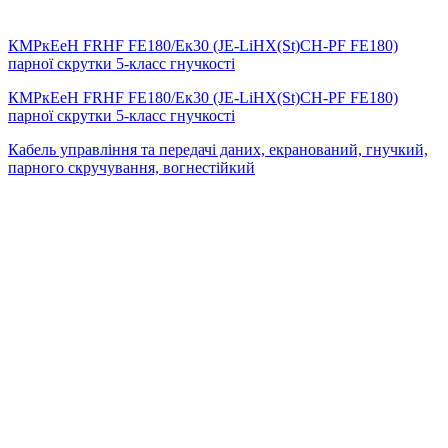
КМРкЕеН FRHF FE180/Eк30 (JE-LiHX(St)СH-PF FE180)
парної скрутки 5-класс гнучкості
КМРкЕеН FRHF FE180/Eк30 (JE-LiHX(St)СH-PF FE180)
парної скрутки 5-класс гнучкості
Кабель управління та передачі даних, екранований, гнучкий,
парного скручування, вогнестійкий