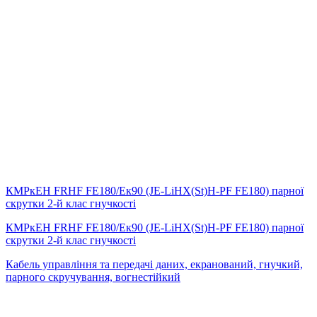
КМРкЕН FRHF FE180/Eк90 (JE-LiHX(St)H-PF FE180) парної
скрутки 2-й клас гнучкості
КМРкЕН FRHF FE180/Eк90 (JE-LiHX(St)H-PF FE180) парної
скрутки 2-й клас гнучкості
Кабель управління та передачі даних, екранований, гнучкий,
парного скручування, вогнестійкий