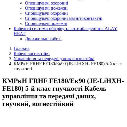
Оповіщувачі охоронні
Оповіщувачі пожежні
Сповіщувачі охоронні
Сповіщувачі охоронні магнітоконтактні
Сповіщувачі пожежні
Кабельні системи обігріву та антиобледеніння ALAY
HEAT
Двохжильні кабелі
Головна
Кабелі вогнестійкі
Управління та передачі даних вогнестійкі
КМРкН FRHF FE180/Eк90 (JE-LiHXH- FE180) 5-й клас
гнучкості
КМРкН FRHF FE180/Eк90 (JE-LiHXH-
FE180) 5-й клас гнучкості Кабель
управління та передачі даних,
гнучкий, вогнестійкий