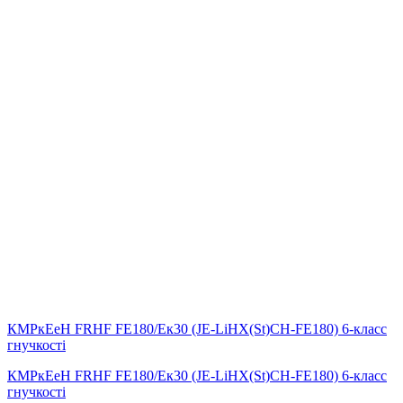
КМРкЕеН FRHF FE180/Eк30 (JE-LiHX(St)СH-FE180) 6-класс
гнучкості
КМРкЕеН FRHF FE180/Eк30 (JE-LiHX(St)СH-FE180) 6-класс
гнучкості