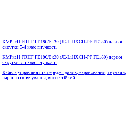
КМРкeН FRHF FE180/Eк30 (JE-LiHXCH-PF FE180) парної
скрутки 5-й клас гнучкості
КМРкeН FRHF FE180/Eк30 (JE-LiHXCH-PF FE180) парної
скрутки 5-й клас гнучкості
Кабель управління та передачі даних, екранований, гнучкий,
парного скручування, вогнестійкий