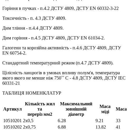
Горіння в пучках - п.4.2 ДСТУ 4809, ДСТУ EN 60332-3-22
Токсичність - п. 4.3 ДСТУ 4809.
Дим тління - п.4.4 ДСТУ 4809.
Дим горіння - п.4.5 ДСТУ 4809, ДСТУ EN 61034-2.
Галогени та корозійна активність - п.4.6 ДСТУ 4809, ДСТУ
EN 60754-2.
Стандартний температурний режим (п.4.7 ДСТУ 4809).
Цілісність ланцюгів в умовах впливу полум'я, температура
якого якого не менше ніж 750˚˚ С - 4.8 ДСТУ 4809, ДСТУ IEC
60331-21
ТАБЛИЦЯ НОМЕНКЛАТУР
Кількість жил
Максимальний
Маса
Артикул
та
зовнішній
Маса
міді
переріз мм2
діаметр
10510201
2х0,5
6.28
9.21
33
10510202
2х0,75
6.88
13.82
41