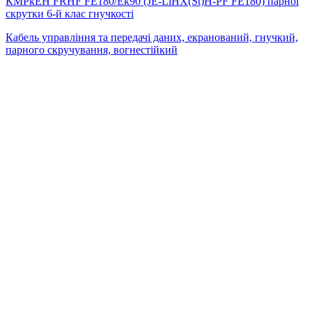
КМРкЕН FRHF FE180/Eк90 (JE-LiHX(St)H-PF FE180) парної
скрутки 6-й клас гнучкості
Кабель управління та передачі даних, екранований, гнучкий,
парного скручування, вогнестійкий