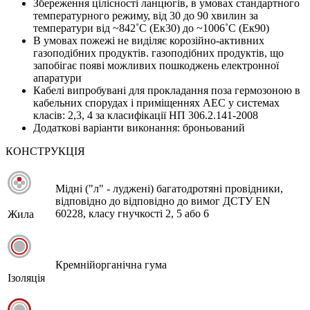
Збереження цілісності ланцюгів, в умовах стандартного
температурного режиму, від 30 до 90 хвилин за
температури від ~842˚С (Eк30) до ~1006˚С (Eк90)
В умовах пожежі не виділяє корозійно-активних
газоподібних продуктів. газоподібних продуктів, що
запобігає появі можливих пошкоджень електронної
апаратури
Кабелі випробувані для прокладання поза гермозоною в
кабельних спорудах і приміщеннях АЕС у системах
класів: 2,3, 4 за класифікації НП 306.2.141-2008
Додаткові варіанти виконання: броньований
КОНСТРУКЦІЯ
Мідні ("л" - луджені) багатодротяні провідники,
відповідно до відповідно до вимог ДСТУ EN
60228, класу гнучкості 2, 5 або 6
Жила
Кремнійорганічна гума
Ізоляція