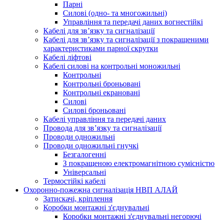
Парні
Силові (одно- та многожильні)
Управління та передачі даних вогнестійкі
Кабелі для зв’язку та сигналізації
Кабелі для зв’язку та сигналізації з покращеними
характеристиками парної скрутки
Кабелі ліфтові
Кабелі силові на контрольні моножильні
Контрольні
Контрольні броньовані
Контрольні екрановані
Силові
Силові броньовані
Кабелі управління та передачі даних
Провода для зв’язку та сигналізації
Проводи одножильні
Проводи одножильні гнучкі
Безгалогенні
З покращеною електромагнітною сумісністю
Універсальні
Термостійкі кабелі
Охоронно-пожежна сигналізація НВП АЛАЙ
Затискачі, кріплення
Коробки монтажні з'єднувальні
Коробки монтажні з'єднувальні негорючі