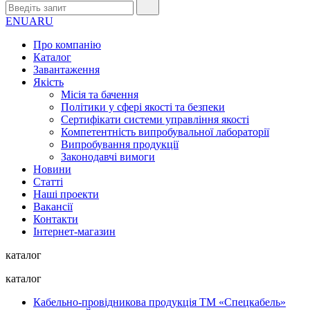
EN
UA
RU
Про компанію
Каталог
Завантаження
Якість
Місія та бачення
Політики у сфері якості та безпеки
Сертифікати системи управління якості
Компетентність випробувальної лабораторії
Випробування продукції
Законодавчі вимоги
Новини
Статті
Наші проекти
Вакансії
Контакти
Інтернет-магазин
каталог
каталог
Кабельно-провідникова продукція ТМ «Спецкабель»