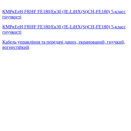
КМРкЕеН FRHF FE180/Eк30 (JE-LiHX(St)СH-FE180) 5-класс
гнучкості
КМРкЕеН FRHF FE180/Eк30 (JE-LiHX(St)СH-FE180) 5-класс
гнучкості
Кабель управління та передачі даних, екранований, гнучкий,
вогнестійкий