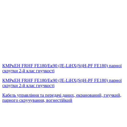
КМРкЕН FRHF FE180/Eк90 (JE-LiHX(St)H-PF FE180) парної
скрутки 2-й клас гнучкості
КМРкЕН FRHF FE180/Eк90 (JE-LiHX(St)H-PF FE180) парної
скрутки 2-й клас гнучкості
Кабель управління та передачі даних, екранований, гнучкий,
парного скручування, вогнестійкий