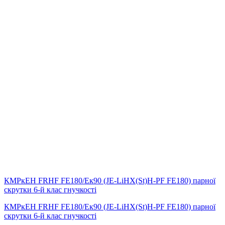
КМРкЕН FRHF FE180/Eк90 (JE-LiHX(St)H-PF FE180) парної
скрутки 6-й клас гнучкості
КМРкЕН FRHF FE180/Eк90 (JE-LiHX(St)H-PF FE180) парної
скрутки 6-й клас гнучкості