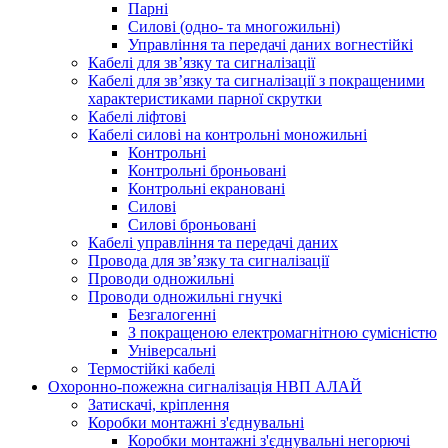
Парні
Силові (одно- та многожильні)
Управління та передачі даних вогнестійкі
Кабелі для зв’язку та сигналізації
Кабелі для зв’язку та сигналізації з покращеними
характеристиками парної скрутки
Кабелі ліфтові
Кабелі силові на контрольні моножильні
Контрольні
Контрольні броньовані
Контрольні екрановані
Силові
Силові броньовані
Кабелі управління та передачі даних
Провода для зв’язку та сигналізації
Проводи одножильні
Проводи одножильні гнучкі
Безгалогенні
З покращеною електромагнітною сумісністю
Універсальні
Термостійкі кабелі
Охоронно-пожежна сигналізація НВП АЛАЙ
Затискачі, кріплення
Коробки монтажні з'єднувальні
Коробки монтажні з'єднувальні негорючі