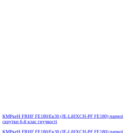
КМРкeН FRHF FE180/Eк30 (JE-LiHXCH-PF FE180) парної
скрутки 6-й клас гнучкості
КМРкeН FRHF FE180/Eк30 (JE-LiHXCH-PF FE180) парної