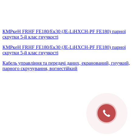
КМРкeН FRHF FE180/Eк30 (JE-LiHXCH-PF FE180) парної
скрутки 5-й клас гнучкості
КМРкeН FRHF FE180/Eк30 (JE-LiHXCH-PF FE180) парної
скрутки 5-й клас гнучкості
Кабель управління та передачі даних, екранований, гнучкий,
парного скручування, вогнестійкий