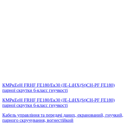
КМРкЕеН FRHF FE180/Eк30 (JE-LiHX(St)СH-PF FE180)
парної скрутки 6-класс гнучкості
КМРкЕеН FRHF FE180/Eк30 (JE-LiHX(St)СH-PF FE180)
парної скрутки 6-класс гнучкості
Кабель управління та передачі даних, екранований, гнучкий,
парного скручування, вогнестійкий