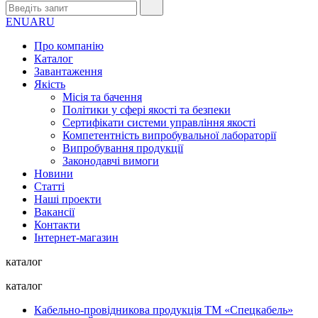
EN
UA
RU
Про компанію
Каталог
Завантаження
Якість
Місія та бачення
Політики у сфері якості та безпеки
Сертифікати системи управління якості
Компетентність випробувальної лабораторії
Випробування продукції
Законодавчі вимоги
Новини
Статті
Наші проекти
Вакансії
Контакти
Інтернет-магазин
каталог
каталог
Кабельно-провідникова продукція ТМ «Спецкабель»