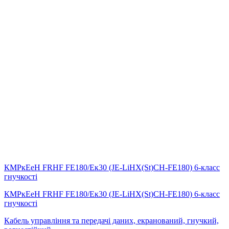
КМРкЕеН FRHF FE180/Eк30 (JE-LiHX(St)СH-FE180) 6-класс
гнучкості
КМРкЕеН FRHF FE180/Eк30 (JE-LiHX(St)СH-FE180) 6-класс
гнучкості
Кабель управління та передачі даних, екранований, гнучкий,