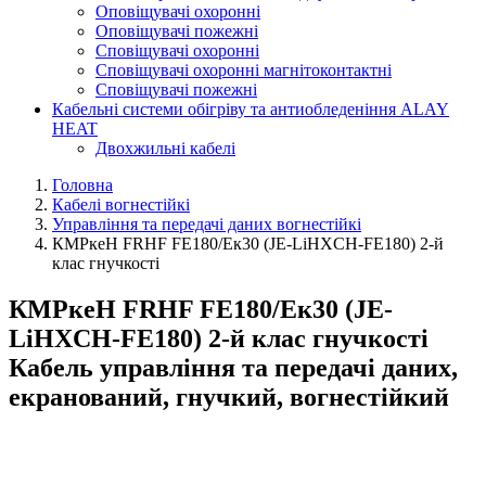
Оповіщувачі охоронні
Оповіщувачі пожежні
Сповіщувачі охоронні
Сповіщувачі охоронні магнітоконтактні
Сповіщувачі пожежні
Кабельні системи обігріву та антиобледеніння ALAY
HEAT
Двохжильні кабелі
Головна
Кабелі вогнестійкі
Управління та передачі даних вогнестійкі
КМРкeН FRHF FE180/Eк30 (JE-LiHXCH-FE180) 2-й
клас гнучкості
КМРкeН FRHF FE180/Eк30 (JE-
LiHXCH-FE180) 2-й клас гнучкості
Кабель управління та передачі даних,
екранований, гнучкий, вогнестійкий