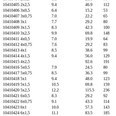
10410405
2х2,5
9.4
46.9
112
10410406
3х0,5
6.4
15.2
53
10410407
3х0,75
7.0
22.2
65
10410408
3х1
7.7
29.2
80
10410409
3х1,5
8.3
42.3
100
10410410
3х2,5
9.9
69.8
148
10410411
4х0,5
7.0
19.9
64
10410412
4х0,75
7.6
29.2
83
10410413
4х1
8.5
38.6
99
10410414
4х1,5
9.4
56.0
129
10410415
4х2,5
92.6
191
10410416
5х0,5
7.9
24.5
80
10410417
5х0,75
8.5
36.3
99
10410418
5х1
9.4
48.0
123
10410419
5х1,5
10.5
69.8
159
10410420
5х2,5
12.2
115.5
236
10410421
6х0,5
8.3
29.2
92
10410422
6х0,75
9.1
43.3
114
10410423
6х1
10.0
57.3
143
10410424
6х1,5
11.1
83.5
185