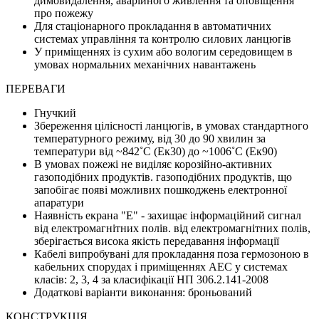
димовидалення, аварійного живлення та оповіщення
про пожежу
Для стаціонарного прокладання в автоматичних
системах управління та контролю силових ланцюгів
У приміщеннях із сухим або вологим середовищем в
умовах нормальних механічних навантажень
ПЕРЕВАГИ
Гнучкий
Збереження цілісності ланцюгів, в умовах стандартного
температурного режиму, від 30 до 90 хвилин за
температури від ~842˚С (Eк30) до ~1006˚С (Eк90)
В умовах пожежі не виділяє корозійно-активних
газоподібних продуктів. газоподібних продуктів, що
запобігає появі можливих пошкоджень електронної
апаратури
Наявність екрана "Е" - захищає інформаційний сигнал
від електромагнітних полів. від електромагнітних полів,
зберігається висока якість передавання інформації
Кабелі випробувані для прокладання поза гермозоною в
кабельних спорудах і приміщеннях АЕС у системах
класів: 2, 3, 4 за класифікації НП 306.2.141-2008
Додаткові варіанти виконання: броньований
КОНСТРУКЦІЯ