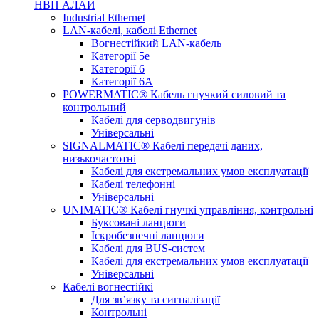
НВП АЛАЙ
Industrial Ethernet
LAN-кабелі, кабелі Ethernet
Вогнестійкий LAN-кабель
Категорії 5е
Категорії 6
Категорії 6А
POWERMATIC® Кабель гнучкий силовий та
контрольний
Кабелі для серводвигунів
Універсальні
SIGNALMATIC® Кабелі передачі даних,
низькочастотні
Кабелі для екстремальних умов експлуатації
Кабелі телефонні
Універсальні
UNIMATIC® Кабелі гнучкі управління, контрольні
Буксовані ланцюги
Іскробезпечні ланцюги
Кабелі для BUS-систем
Кабелі для екстремальних умов експлуатації
Універсальні
Кабелі вогнестійкі
Для зв’язку та сигналізації
Контрольні