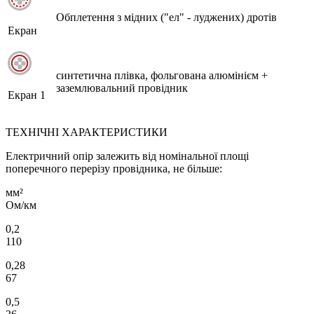
Обплетення з мідних ("ел" - луджених) дротів
Екран
синтетична плівка, фольгована алюмінієм +
заземлювальний провідник
Екран 1
ТЕХНІЧНІ ХАРАКТЕРИСТИКИ
Електричний опір залежить від номінальної площі
поперечного перерізу провідника, не більше:
мм²
Ом/км
0,2
110
0,28
67
0,5