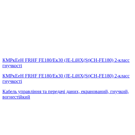
КМРкЕеН FRHF FE180/Eк30 (JE-LiHX(St)СH-FE180) 2-класс
гнучкості
КМРкЕеН FRHF FE180/Eк30 (JE-LiHX(St)СH-FE180) 2-класс
гнучкості
Кабель управління та передачі даних, екранований, гнучкий,
вогнестійкий