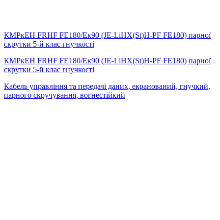
КМРкЕН FRHF FE180/Eк90 (JE-LiHX(St)H-PF FE180) парної
скрутки 5-й клас гнучкості
КМРкЕН FRHF FE180/Eк90 (JE-LiHX(St)H-PF FE180) парної
скрутки 5-й клас гнучкості
Кабель управління та передачі даних, екранований, гнучкий,
парного скручування, вогнестійкий