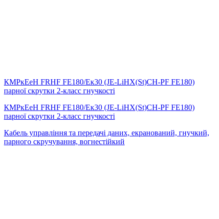
КМРкЕеН FRHF FE180/Eк30 (JE-LiHX(St)СH-PF FE180)
парної скрутки 2-класс гнучкості
КМРкЕеН FRHF FE180/Eк30 (JE-LiHX(St)СH-PF FE180)
парної скрутки 2-класс гнучкості
Кабель управління та передачі даних, екранований, гнучкий,
парного скручування, вогнестійкий