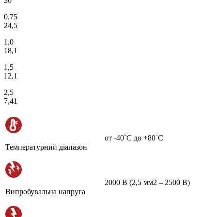
36
0,75
24,5
1,0
18,1
1,5
12,1
2,5
7,41
от -40˚С до +80˚С
Температурний діапазон
2000 В (2,5 мм2 – 2500 В)
Випробувальна напруга