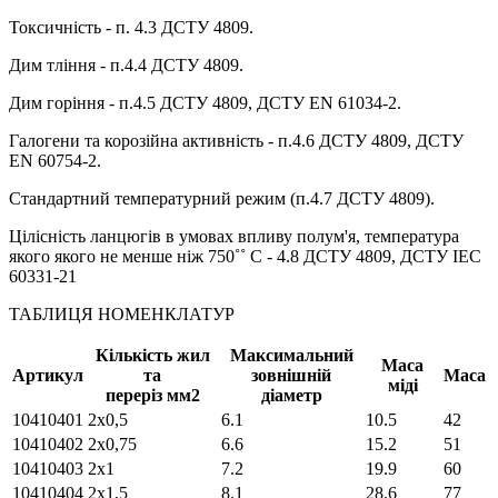
Токсичність - п. 4.3 ДСТУ 4809.
Дим тління - п.4.4 ДСТУ 4809.
Дим горіння - п.4.5 ДСТУ 4809, ДСТУ EN 61034-2.
Галогени та корозійна активність - п.4.6 ДСТУ 4809, ДСТУ
EN 60754-2.
Стандартний температурний режим (п.4.7 ДСТУ 4809).
Цілісність ланцюгів в умовах впливу полум'я, температура
якого якого не менше ніж 750˚˚ С - 4.8 ДСТУ 4809, ДСТУ IEC
60331-21
ТАБЛИЦЯ НОМЕНКЛАТУР
Кількість жил
Максимальний
Маса
Артикул
та
зовнішній
Маса
міді
переріз мм2
діаметр
10410401
2х0,5
6.1
10.5
42
10410402
2х0,75
6.6
15.2
51
10410403
2х1
7.2
19.9
60
10410404
2х1,5
8.1
28.6
77