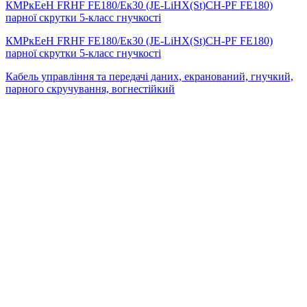
КМРкЕеН FRHF FE180/Eк30 (JE-LiHX(St)СH-PF FE180)
парної скрутки 5-класс гнучкості
КМРкЕеН FRHF FE180/Eк30 (JE-LiHX(St)СH-PF FE180)
парної скрутки 5-класс гнучкості
Кабель управління та передачі даних, екранований, гнучкий,
парного скручування, вогнестійкий