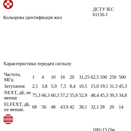
ДСТУ IEC
61156-1
Кольорова ідентифікація жил
Характеристики передачі сигналу
Частота,
1
4
10
16
20
31,25
62,5
100
250
500
МГц
Затухання
2,1
3,8
5,9
7,5
8,4
10,5
15,0
19,1
31,3
45,3
NEXT, дБ, не
75,3
66,3
60,3
57,2
55,8
52,9
48,4
45,3
39,3
34,8
менше
ELFEXT, дБ,
68
56
48
43,9
42
38,1
32,1
28
20
14
не менше.
100±15 Ом