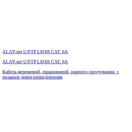
ALAY-net U/FTP LSОH CAT. 6А
ALAY-net U/FTP LSОH CAT. 6А
Кабель мережевий, екранований, парного скручування, з
низьким димогазовиділенням