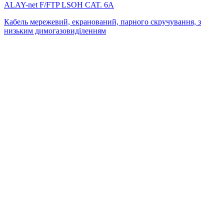
ALAY-net F/FTP LSОH CAT. 6А
Кабель мережевий, екранований, парного скручування, з
низьким димогазовиділенням