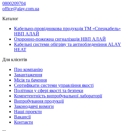
0800209704
office@alay.com.ua
Каталог
Кабельно-провідникова продукція ТМ «Спецкабель»
НВП АЛАЙ
Охоронно-пожежна сигналізація НВП АЛАЙ
Кабельні системи обігріву та антиобледеніння ALAY
HEAT
Для клієнтів
Про компанію
Завантаження
Місія та бачення
Сертифікати системи управління якості
Політики у сфері якості та безпеки
Компетентність випробувальної лабораторії
Випробування продукції
Законодавчі вимоги
Наші проекти
Вакансії
Контакти