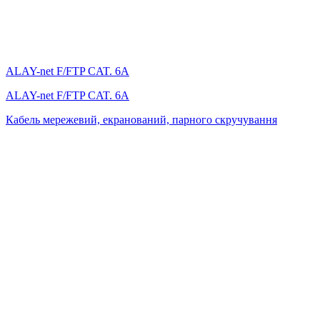
ALAY-net F/FTP CAT. 6А
ALAY-net F/FTP CAT. 6А
Кабель мережевий, екранований, парного скручування