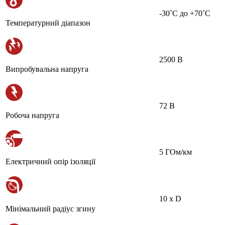
-30˚С до +70˚С
Температурний діапазон
2500 В
Випробувальна напруга
72 В
Робоча напруга
5 ГОм/км
Електричний опір ізоляції
10 х D
Мінімальний радіус згину