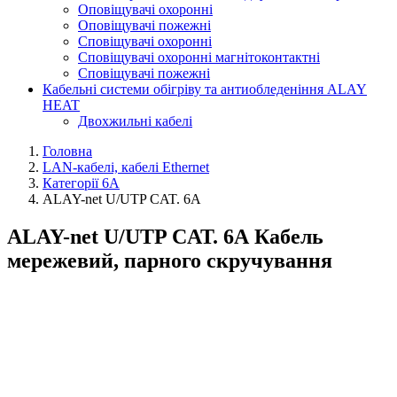
Оповіщувачі охоронні
Оповіщувачі пожежні
Сповіщувачі охоронні
Сповіщувачі охоронні магнітоконтактні
Сповіщувачі пожежні
Кабельні системи обігріву та антиобледеніння ALAY
HEAT
Двохжильні кабелі
Головна
LAN-кабелі, кабелі Ethernet
Категорії 6А
ALAY-net U/UTP CAT. 6А
ALAY-net U/UTP CAT. 6А Кабель
мережевий, парного скручування