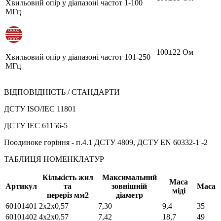
Хвильовий опір у діапазоні частот 1-100
МГц
100±22 Ом
Хвильовий опір у діапазоні частот 101-250
МГц
ВІДПОВІДНІСТЬ / СТАНДАРТИ
ДСТУ ISO/IEC 11801
ДСТУ IEC 61156-5
Поодиноке горіння - п.4.1 ДСТУ 4809, ДСТУ EN 60332-1 -2
ТАБЛИЦЯ НОМЕНКЛАТУР
Кількість жил
Максимальний
Маса
Артикул
та
зовнішній
Маса
міді
переріз мм2
діаметр
60101401
2х2х0,57
7,30
9,4
35
60101402
4х2х0,57
7,42
18,7
49