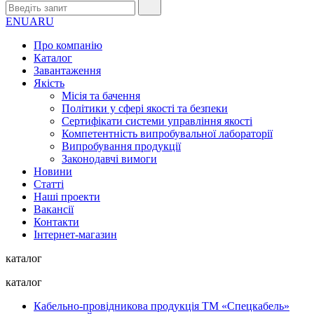
EN
UA
RU
Про компанію
Каталог
Завантаження
Якість
Місія та бачення
Політики у сфері якості та безпеки
Сертифікати системи управління якості
Компетентність випробувальної лабораторії
Випробування продукції
Законодавчі вимоги
Новини
Статті
Наші проекти
Вакансії
Контакти
Інтернет-магазин
каталог
каталог
Кабельно-провідникова продукція ТМ «Спецкабель»