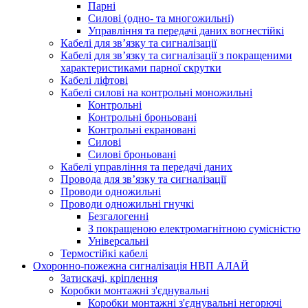
Парні
Силові (одно- та многожильні)
Управління та передачі даних вогнестійкі
Кабелі для зв’язку та сигналізації
Кабелі для зв’язку та сигналізації з покращеними
характеристиками парної скрутки
Кабелі ліфтові
Кабелі силові на контрольні моножильні
Контрольні
Контрольні броньовані
Контрольні екрановані
Силові
Силові броньовані
Кабелі управління та передачі даних
Провода для зв’язку та сигналізації
Проводи одножильні
Проводи одножильні гнучкі
Безгалогенні
З покращеною електромагнітною сумісністю
Універсальні
Термостійкі кабелі
Охоронно-пожежна сигналізація НВП АЛАЙ
Затискачі, кріплення
Коробки монтажні з'єднувальні
Коробки монтажні з'єднувальні негорючі