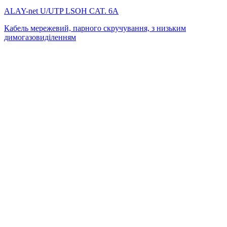
ALAY-net U/UTP LSОH CAT. 6А
Кабель мережевий, парного скручування, з низьким
димогазовиділенням