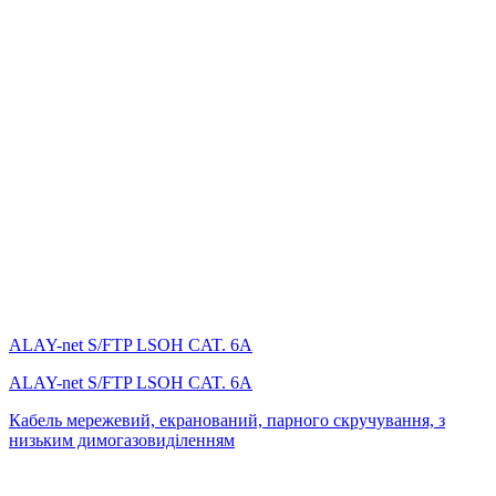
ALAY-net S/FTP LSОH CAT. 6А
ALAY-net S/FTP LSОH CAT. 6А
Кабель мережевий, екранований, парного скручування, з
низьким димогазовиділенням