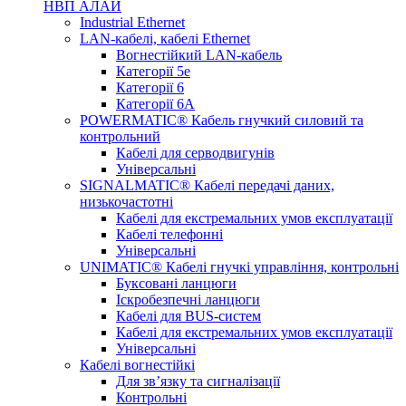
НВП АЛАЙ
Industrial Ethernet
LAN-кабелі, кабелі Ethernet
Вогнестійкий LAN-кабель
Категорії 5е
Категорії 6
Категорії 6А
POWERMATIC® Кабель гнучкий силовий та
контрольний
Кабелі для серводвигунів
Універсальні
SIGNALMATIC® Кабелі передачі даних,
низькочастотні
Кабелі для екстремальних умов експлуатації
Кабелі телефонні
Універсальні
UNIMATIC® Кабелі гнучкі управління, контрольні
Буксовані ланцюги
Іскробезпечні ланцюги
Кабелі для BUS-систем
Кабелі для екстремальних умов експлуатації
Універсальні
Кабелі вогнестійкі
Для зв’язку та сигналізації
Контрольні