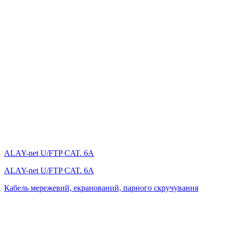
ALAY-net U/FTP CAT. 6А
ALAY-net U/FTP CAT. 6А
Кабель мережевий, екранований, парного скручування