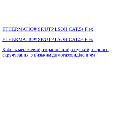
ETHERMATIC® SF/UTP LSOH CAT.5e Flex
ETHERMATIC® SF/UTP LSOH CAT.5e Flex
Кабель мережевий, екранований, гнучкий, парного
скручування, з низьким димогазовиділенням