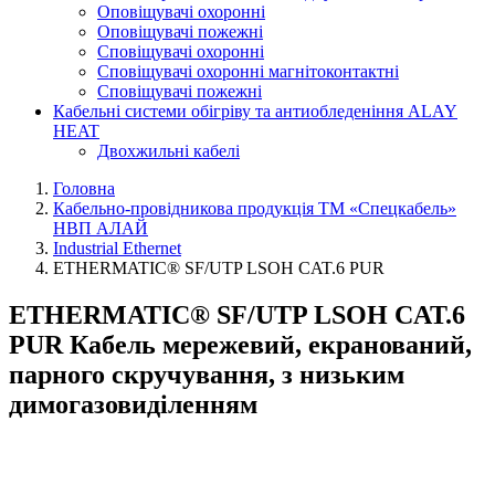
Оповіщувачі охоронні
Оповіщувачі пожежні
Сповіщувачі охоронні
Сповіщувачі охоронні магнітоконтактні
Сповіщувачі пожежні
Кабельні системи обігріву та антиобледеніння ALAY
HEAT
Двохжильні кабелі
Головна
Кабельно-провідникова продукція ТМ «Спецкабель»
НВП АЛАЙ
Industrial Ethernet
ETHERMATIC® SF/UTP LSOH CAT.6 PUR
ETHERMATIC® SF/UTP LSOH CAT.6
PUR Кабель мережевий, екранований,
парного скручування, з низьким
димогазовиділенням