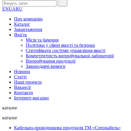
EN
UA
RU
Про компанію
Каталог
Завантаження
Якість
Місія та бачення
Політики у сфері якості та безпеки
Сертифікати системи управління якості
Компетентність випробувальної лабораторії
Випробування продукції
Законодавчі вимоги
Новини
Статті
Наші проекти
Вакансії
Контакти
Інтернет-магазин
каталог
каталог
Кабельно-провідникова продукція ТМ «Спецкабель»