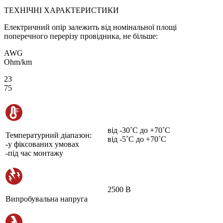
ТЕХНІЧНІ ХАРАКТЕРИСТИКИ
Електричний опір залежить від номінальної площі
поперечного перерізу провідника, не більше:
AWG
Ohm/km
23
75
від -30˚С до +70˚С
Температурний діапазон:
від -5˚С до +70˚С
-у фіксованих умовах
-під час монтажу
2500 В
Випробувальна напруга