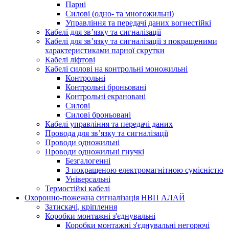
Парні
Силові (одно- та многожильні)
Управління та передачі даних вогнестійкі
Кабелі для зв’язку та сигналізації
Кабелі для зв’язку та сигналізації з покращеними
характеристиками парної скрутки
Кабелі ліфтові
Кабелі силові на контрольні моножильні
Контрольні
Контрольні броньовані
Контрольні екрановані
Силові
Силові броньовані
Кабелі управління та передачі даних
Провода для зв’язку та сигналізації
Проводи одножильні
Проводи одножильні гнучкі
Безгалогенні
З покращеною електромагнітною сумісністю
Універсальні
Термостійкі кабелі
Охоронно-пожежна сигналізація НВП АЛАЙ
Затискачі, кріплення
Коробки монтажні з'єднувальні
Коробки монтажні з'єднувальні негорючі