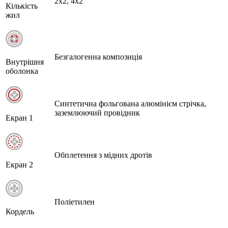
2х2, 4х2
Кількість
жил
Безгалогенна композиція
Внутрішня
оболонка
Синтетична фольгована алюмінієм стрічка,
заземлюючий провідник
Екран 1
Обплетення з мідних дротів
Екран 2
Поліетилен
Кордель