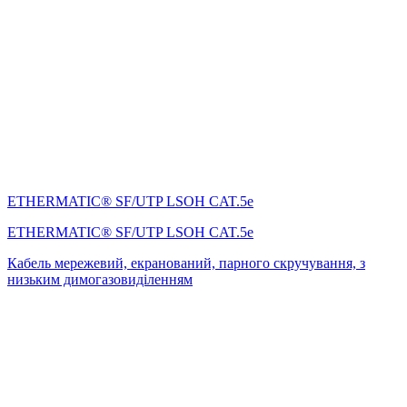
ETHERMATIC® SF/UTP LSOH CAT.5e
ETHERMATIC® SF/UTP LSOH CAT.5e
Кабель мережевий, екранований, парного скручування, з
низьким димогазовиділенням