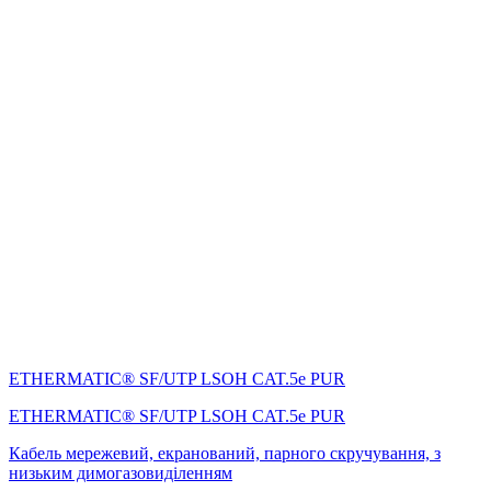
ETHERMATIC® SF/UTP LSOH CAT.5e PUR
ETHERMATIC® SF/UTP LSOH CAT.5e PUR
Кабель мережевий, екранований, парного скручування, з
низьким димогазовиділенням