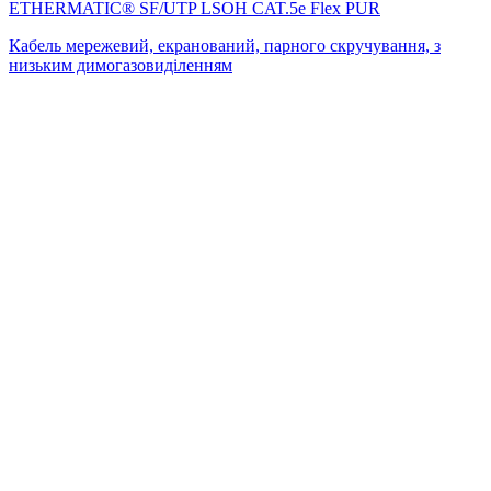
ETHERMATIC® SF/UTP LSOH CAT.5e Flex PUR
Кабель мережевий, екранований, парного скручування, з
низьким димогазовиділенням