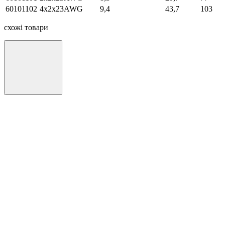
60101102
4х2х23AWG
9,4
43,7
103
схожі товари