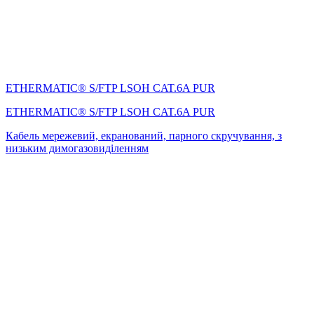
ETHERMATIC® S/FTP LSOH CAT.6A PUR
ETHERMATIC® S/FTP LSOH CAT.6A PUR
Кабель мережевий, екранований, парного скручування, з
низьким димогазовиділенням