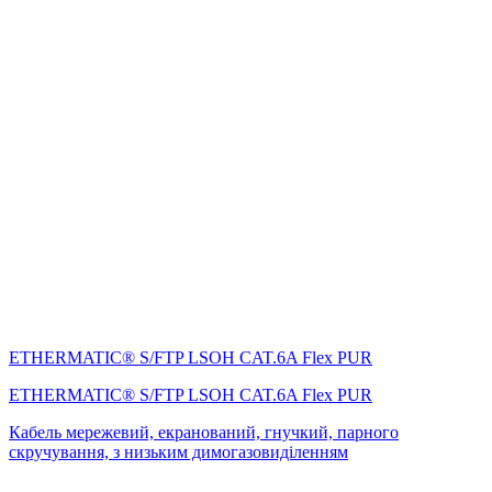
ETHERMATIC® S/FTP LSOH CAT.6A Flex PUR
ETHERMATIC® S/FTP LSOH CAT.6A Flex PUR
Кабель мережевий, екранований, гнучкий, парного
скручування, з низьким димогазовиділенням