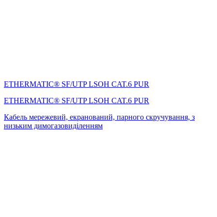
ETHERMATIC® SF/UTP LSOH CAT.6 PUR
ETHERMATIC® SF/UTP LSOH CAT.6 PUR
Кабель мережевий, екранований, парного скручування, з
низьким димогазовиділенням