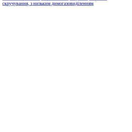
скручування, з низьким димогазовиділенням