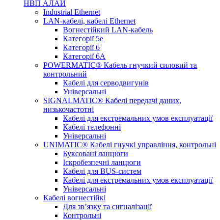
НВП АЛАЙ
Industrial Ethernet
LAN-кабелі, кабелі Ethernet
Вогнестійкий LAN-кабель
Категорії 5е
Категорії 6
Категорії 6А
POWERMATIC® Кабель гнучкий силовий та
контрольний
Кабелі для серводвигунів
Універсальні
SIGNALMATIC® Кабелі передачі даних,
низькочастотні
Кабелі для екстремальних умов експлуатації
Кабелі телефонні
Універсальні
UNIMATIC® Кабелі гнучкі управління, контрольні
Буксовані ланцюги
Іскробезпечні ланцюги
Кабелі для BUS-систем
Кабелі для екстремальних умов експлуатації
Універсальні
Кабелі вогнестійкі
Для зв’язку та сигналізації
Контрольні