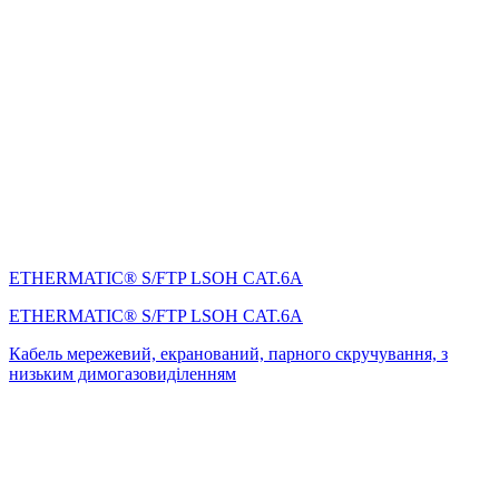
ETHERMATIC® S/FTP LSOH CAT.6A
ETHERMATIC® S/FTP LSOH CAT.6A
Кабель мережевий, екранований, парного скручування, з
низьким димогазовиділенням