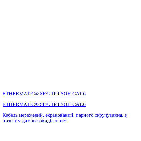
ETHERMATIC® SF/UTP LSOH CAT.6
ETHERMATIC® SF/UTP LSOH CAT.6
Кабель мережевий, екранований, парного скручування, з
низьким димогазовиділенням