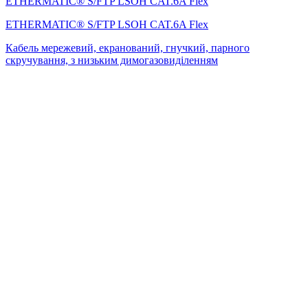
ETHERMATIC® S/FTP LSOH CAT.6A Flex
ETHERMATIC® S/FTP LSOH CAT.6A Flex
Кабель мережевий, екранований, гнучкий, парного
скручування, з низьким димогазовиділенням