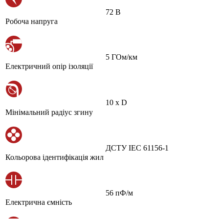
72 В
Робоча напруга
5 ГОм/км
Електричний опір ізоляції
10 х D
Мінімальний радіус згину
ДСТУ IEC 61156-1
Кольорова ідентифікація жил
56 пФ/м
Електрична ємність