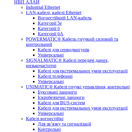
НВП АЛАЙ
Industrial Ethernet
LAN-кабелі, кабелі Ethernet
Вогнестійкий LAN-кабель
Категорії 5е
Категорії 6
Категорії 6А
POWERMATIC® Кабель гнучкий силовий та
контрольний
Кабелі для серводвигунів
Універсальні
SIGNALMATIC® Кабелі передачі даних,
низькочастотні
Кабелі для екстремальних умов експлуатації
Кабелі телефонні
Універсальні
UNIMATIC® Кабелі гнучкі управління, контрольні
Буксовані ланцюги
Іскробезпечні ланцюги
Кабелі для BUS-систем
Кабелі для екстремальних умов експлуатації
Універсальні
Кабелі вогнестійкі
Для зв’язку та сигналізації
Контрольні