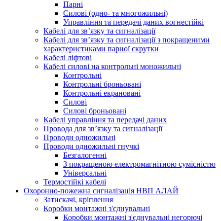
Парні
Силові (одно- та многожильні)
Управління та передачі даних вогнестійкі
Кабелі для зв’язку та сигналізації
Кабелі для зв’язку та сигналізації з покращеними
характеристиками парної скрутки
Кабелі ліфтові
Кабелі силові на контрольні моножильні
Контрольні
Контрольні броньовані
Контрольні екрановані
Силові
Силові броньовані
Кабелі управління та передачі даних
Провода для зв’язку та сигналізації
Проводи одножильні
Проводи одножильні гнучкі
Безгалогенні
З покращеною електромагнітною сумісністю
Універсальні
Термостійкі кабелі
Охоронно-пожежна сигналізація НВП АЛАЙ
Затискачі, кріплення
Коробки монтажні з'єднувальні
Коробки монтажні з'єднувальні негорючі