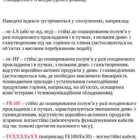
Наведені індекси зустрічаються у сполученнях, наприклад:
– нг-LS (або нг-нд, нгд) – стійкі до поширювання полум’я у
разі поодинокого прокладання і в пучках, з низьким димо- і
газоутворенням під час горіння та тління (застосовуються на
об’єктах з масовим перебуванням людей);
– нг-HF – стійкі до поширювання полум’я у разі поодинокого
прокладання і в пучках, з низьким димо- і газоутворенням,
відсутні корозійно-активні продукти у димо- і газовиділеннях
(застосовуються там, де необхідно виключити ймовірність
пошкодження приладів і устаткування газоподібними
продуктами горіння, наприклад, на об’єктах, оснащених
комп’ютерами і телекомунікаційним обладнанням);
–
FR-HF
– стійкі до поширювання полум’я у разі поодинокого
прокладання і в пучках, характеризуються зменшеним димо- і
газовиділенням, відсутністю корозійно-активних продуктів
згоряння, вогнестійкі (забезпечують функціонування кабелів
під час пожежі протягом належного часу);
–
FEХХХ/EкХХ
(наприклад FE180/Eк30) – вогнестійкі кабелі,