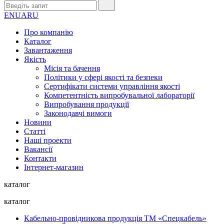
EN
UA
RU
Про компанію
Каталог
Завантаження
Якість
Місія та бачення
Політики у сфері якості та безпеки
Сертифікати системи управління якості
Компетентність випробувальної лабораторії
Випробування продукції
Законодавчі вимоги
Новини
Статті
Наші проекти
Вакансії
Контакти
Інтернет-магазин
каталог
каталог
Кабельно-провідникова продукція ТМ «Спецкабель»