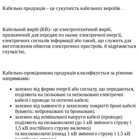
Кабельна продукція – це сукупність кабельних виробів .
Кабельний виріб (КВ)– це електротехнічний виріб,
призначений для передачі по ньому електричної енергії,
електричних сигналів інформації або такий, що служить для
виготовлення обмоток електричних пристроїв, й відрізняється
гнучкістю.
Кабельно-провідникова продукція класифікується за різними
напрямками:
залежно від форми енергії або сигналу, що передаються,
поділяють на ізольовані та неізольовані електричні
кабелі і проводи та оптичні кабелі;
залежно від наявності у захисному покритті броні кабелі
бувають: неброньовані та броньовані;
залежно від номінальної напруги кабелі (проводи)
поділяють на низьковольтні (до 1 кВ змінного струму і
1,5 кВ постійного струму включно)
та високовольтні (понад 1 кВ змінного струму і 1,5 кВ