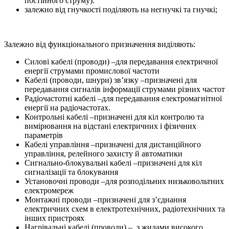
постійного струму).
залежно від гнучкості поділяють на негнучкі та гнучкі;
Залежно від функціонального призначення виділяють:
Силові кабелі (проводи) –для передавання електричної
енергії струмами промислової частоти
Кабелі (проводи, шнури) зв’язку –призначені для
передавання сигналів інформації струмами різних частот
Радіочастотні кабелі –для передавання електромагнітної
енергії на радіочастотах.
Контрольні кабелі –призначені для кіл контролю та
вимірювання на відстані електричних і фізичних
параметрів
Кабелі управління –призначені для дистанційного
управління, релейного захисту й автоматики
Сигнально-блокувальні кабелі –призначені для кіл
сигналізації та блокування
Установочні проводи –для розподільних низьковольтних
електромереж
Монтажні проводи –призначені для з’єднання
електричних схем в електротехнічних, радіотехнічних та
інших пристроях
Нагрівальні кабелі (проводи) – з жилами високого