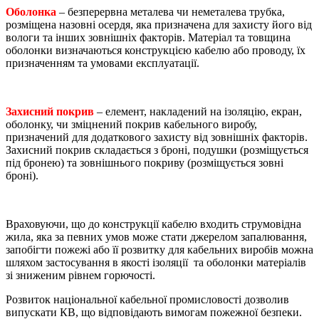
Оболонка
– безперервна металева чи неметалева трубка,
розміщена назовні осердя, яка призначена для захисту його від
вологи та інших зовнішніх факторів. Матеріал та товщина
оболонки визначаються конструкцією кабелю або проводу, їх
призначенням та умовами експлуатації.
Захисний покрив
– елемент, накладений на ізоляцію, екран,
оболонку, чи зміцнений покрив кабельного виробу,
призначений для додаткового захисту від зовнішніх факторів.
Захисний покрив складається з броні, подушки (розміщується
під бронею) та зовнішнього покриву (розміщується зовні
броні).
Враховуючи, що до конструкції кабелю входить струмовідна
жила, яка за певних умов може стати джерелом запалювання,
запобігти пожежі або її розвитку для кабельних виробів можна
шляхом застосування в якості ізоляції та оболонки матеріалів
зі зниженим рівнем горючості.
Розвиток національної кабельної промисловості дозволив
випускати КВ, що відповідають вимогам пожежної безпеки.