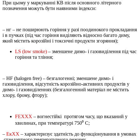
При цьому у маркуванні КВ після основного літерного
позначення можуть бути наявними індекси:
– нг – не поширюють горіння у разі поодинокого прокладання
і в пучках (під час горіння виділяють відносно багато диму,
який містить корозійні і токсичні продукти згоряння);
LS (low smoke)
– зменшене димо- і газовиділення під час
горіння та тління;
– HF (halogen free) – безгалогенні; зменшене димо- і
газовиділення, відсутність корозійно-активних продуктів у
димо- і газовиділеннях (безгалогенний матеріал не містить
хлору, брому, фтору);
FEХХХ
– вогнестійкі протягом часу, що вказаний у
хвилинах, при температурі 750⁰ С;
–
ЕкХХ
– характеризує здатність до функціонування в умовах
стандартного температурного режиму.