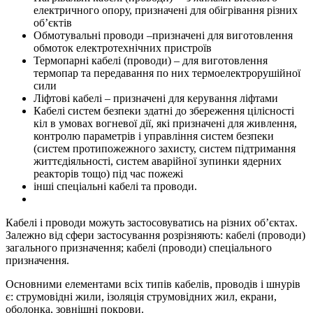
електричного опору, призначені для обігрівання різних
об’єктів
Обмотувальні проводи –призначені для виготовлення
обмоток електротехнічних пристроїв
Термопарні кабелі (проводи) – для виготовлення
термопар та передавання по них термоелектрорушійної
сили
Ліфтові кабелі – призначені для керування ліфтами
Кабелі систем безпеки здатні до збереження цілісності
кіл в умовах вогневої дії, які призначені для живлення,
контролю параметрів і управління систем безпеки
(систем протипожежного захисту, систем підтримання
життєдіяльності, систем аварійної зупинки ядерних
реакторів тощо) під час пожежі
інші спеціальні кабелі та проводи.
Кабелі і проводи можуть застосовуватись на різних об’єктах.
Залежно від сфери застосування розрізняють: кабелі (проводи)
загального призначення; кабелі (проводи) спеціального
призначення.
Основними елементами всіх типів кабелів, проводів і шнурів
є: струмовідні жили, ізоляція струмовідних жил, екрани,
оболонка, зовнішні покрови.