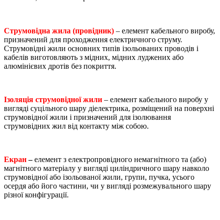
Струмовідна жила (провідник)
– елемент кабельного виробу,
призначений для проходження електричного струму.
Струмовідні жили основних типів ізольованих проводів і
кабелів виготовляють з мідних, мідних луджених або
алюмінієвих дротів без покриття.
Ізоляція струмовідної жили
– елемент кабельного виробу у
вигляді суцільного шару діелектрика, розміщений на поверхні
струмовідної жили і призначений для ізолювання
струмовідних жил від контакту між собою.
Екран
–
елемент з електропровідного немагнітного та (або)
магнітного матеріалу у вигляді циліндричного шару навколо
струмовідної або ізольованої жили, групи, пучка, усього
осердя або його частини, чи у вигляді розмежувального шару
різної конфігурації.