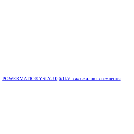
POWERMATIC® YSLY-J 0,6/1kV з ж/з жилою заземлення