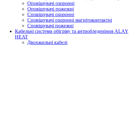
Оповіщувачі охоронні
Оповіщувачі пожежні
Сповіщувачі охоронні
Сповіщувачі охоронні магнітоконтактні
Сповіщувачі пожежні
Кабельні системи обігріву та антиобледеніння ALAY
HEAT
Двохжильні кабелі