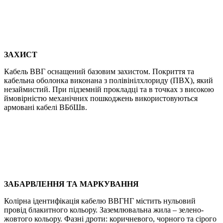
ЗАХИСТ
Кабель ВВГ оснащений базовим захистом. Покриття та
кабельна оболонка виконана з полівінілхлориду (ПВХ), який
незаймистий. При підземній прокладці та в точках з високою
ймовірністю механічних пошкоджень використовуються
армовані кабелі ВБбШв.
ЗАБАРВЛЕННЯ ТА МАРКУВАННЯ
Колірна ідентифікація кабелю ВВГНГ містить нульовий
провід блакитного кольору. Заземлювальна жила – зелено-
жовтого кольору. Фазні дроти: коричневого, чорного та сірого