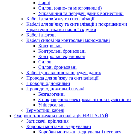
Парні
Силові (одно- та многожильні)
Управління та передачі даних вогнестійкі
Кабелі для зв’язку та сигналізації
Кабелі для зв’язку та сигналізації з покращеними
характеристиками парної скрутки
Кабелі ліфтові
Кабелі силові на контрольні моножильні
Контрольні
Контрольні броньовані
Контрольні екрановані
Силові
Силові броньовані
Кабелі управління та передачі даних
Провода для зв’язку та сигналізації
Проводи одножильні
Проводи одножильні гнучкі
Безгалогенні
З покращеною електромагнітною сумісністю
Універсальні
Термостійкі кабелі
Охоронно-пожежна сигналізація НВП АЛАЙ
Затискачі, кріплення
Коробки монтажні з'єднувальні
Коробки монтажні з'єднувальні негорючі