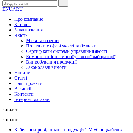
EN
UA
RU
Про компанію
Каталог
Завантаження
Якість
Місія та бачення
Політики у сфері якості та безпеки
Сертифікати системи управління якості
Компетентність випробувальної лабораторії
Випробування продукції
Законодавчі вимоги
Новини
Статті
Наші проекти
Вакансії
Контакти
Інтернет-магазин
каталог
каталог
Кабельно-провідникова продукція ТМ «Спецкабель»