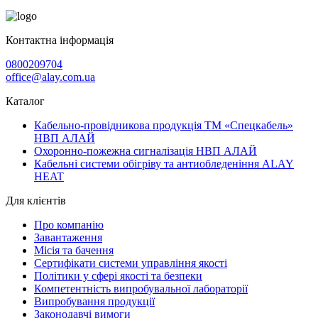
Контактна інформація
0800209704
office@alay.com.ua
Каталог
Кабельно-провідникова продукція ТМ «Спецкабель»
НВП АЛАЙ
Охоронно-пожежна сигналізація НВП АЛАЙ
Кабельні системи обігріву та антиобледеніння ALAY
HEAT
Для клієнтів
Про компанію
Завантаження
Місія та бачення
Сертифікати системи управління якості
Політики у сфері якості та безпеки
Компетентність випробувальної лабораторії
Випробування продукції
Законодавчі вимоги