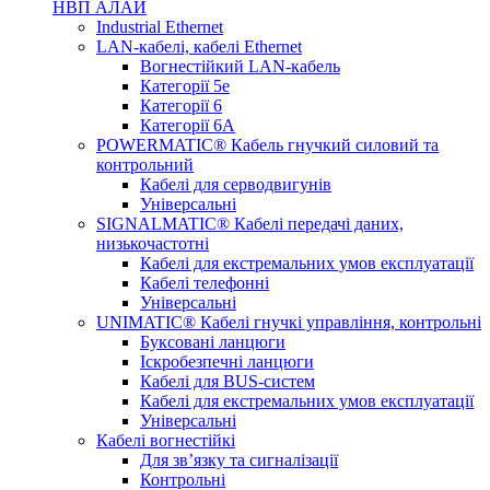
НВП АЛАЙ
Industrial Ethernet
LAN-кабелі, кабелі Ethernet
Вогнестійкий LAN-кабель
Категорії 5е
Категорії 6
Категорії 6А
POWERMATIC® Кабель гнучкий силовий та
контрольний
Кабелі для серводвигунів
Універсальні
SIGNALMATIC® Кабелі передачі даних,
низькочастотні
Кабелі для екстремальних умов експлуатації
Кабелі телефонні
Універсальні
UNIMATIC® Кабелі гнучкі управління, контрольні
Буксовані ланцюги
Іскробезпечні ланцюги
Кабелі для BUS-систем
Кабелі для екстремальних умов експлуатації
Універсальні
Кабелі вогнестійкі
Для зв’язку та сигналізації
Контрольні