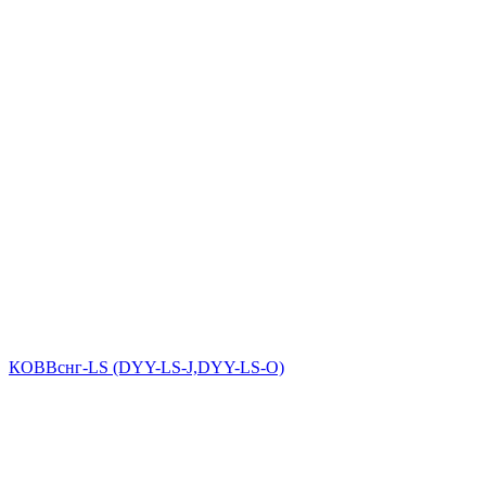
КОВВснг-LS (DYY-LS-J,DYY-LS-O)