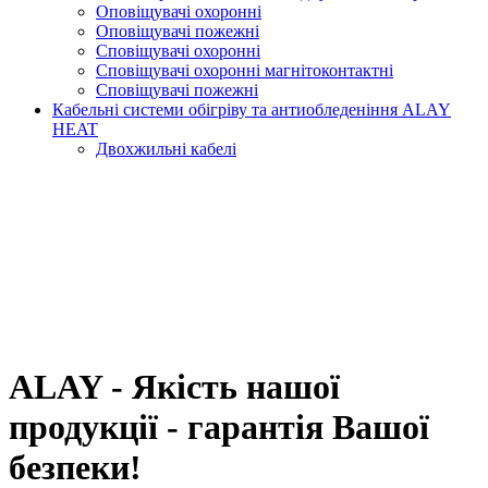
Оповіщувачі охоронні
Оповіщувачі пожежні
Сповіщувачі охоронні
Сповіщувачі охоронні магнітоконтактні
Сповіщувачі пожежні
Кабельні системи обігріву та антиобледеніння ALAY
HEAT
Двохжильні кабелі
ALAY - Якість нашої
продукції - гарантія Вашої
безпеки!