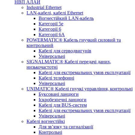
НВП АЛАЙ
Industrial Ethernet
LAN-кабелі, кабелі Ethernet
Вогнестійкий LAN-кабель
Категорії 5е
Категорії 6
Категорії 6А
POWERMATIC® Кабель гнучкий силовий та
контрольний
Кабелі для серводвигунів
Універсальні
SIGNALMATIC® Кабелі передачі даних,
низькочастотні
Кабелі для екстремальних умов експлуатації
Кабелі телефонні
Універсальні
UNIMATIC® Кабелі гнучкі управління, контрольні
Буксовані ланцюги
Іскробезпечні ланцюги
Кабелі для BUS-систем
Кабелі для екстремальних умов експлуатації
Універсальні
Кабелі вогнестійкі
Для зв’язку та сигналізації
Контрольні