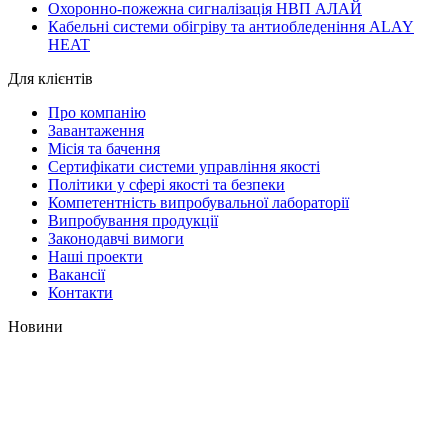
Охоронно-пожежна сигналізація НВП АЛАЙ
Кабельні системи обігріву та антиобледеніння ALAY
HEAT
Для клієнтів
Про компанію
Завантаження
Місія та бачення
Сертифікати системи управління якості
Політики у сфері якості та безпеки
Компетентність випробувальної лабораторії
Випробування продукції
Законодавчі вимоги
Наші проекти
Вакансії
Контакти
Новини