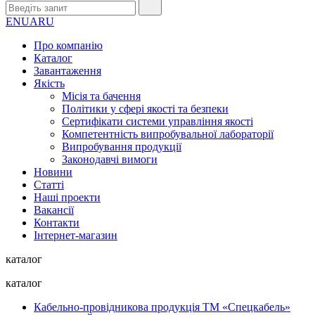
EN
UA
RU
Про компанію
Каталог
Завантаження
Якість
Місія та бачення
Політики у сфері якості та безпеки
Сертифікати системи управління якості
Компетентність випробувальної лабораторії
Випробування продукції
Законодавчі вимоги
Новини
Статті
Наші проекти
Вакансії
Контакти
Інтернет-магазин
каталог
каталог
Кабельно-провідникова продукція ТМ «Спецкабель»