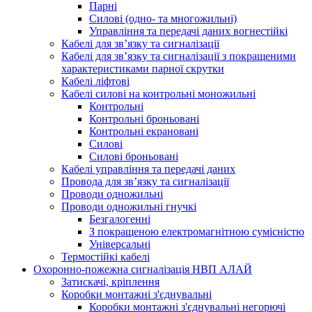
Парні
Силові (одно- та многожильні)
Управління та передачі даних вогнестійкі
Кабелі для зв’язку та сигналізації
Кабелі для зв’язку та сигналізації з покращеними
характеристиками парної скрутки
Кабелі ліфтові
Кабелі силові на контрольні моножильні
Контрольні
Контрольні броньовані
Контрольні екрановані
Силові
Силові броньовані
Кабелі управління та передачі даних
Провода для зв’язку та сигналізації
Проводи одножильні
Проводи одножильні гнучкі
Безгалогенні
З покращеною електромагнітною сумісністю
Універсальні
Термостійкі кабелі
Охоронно-пожежна сигналізація НВП АЛАЙ
Затискачі, кріплення
Коробки монтажні з'єднувальні
Коробки монтажні з'єднувальні негорючі