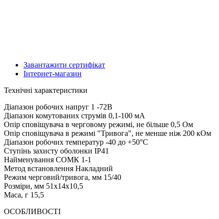
Завантажити сертифікат
Інтернет-магазин
Технічні характеристики
Діапазон робочих напруг
1 -72В
Діапазон комутованих струмів
0,1-100 мА
Опір сповіщувача в черговому режимі, не більше
0,5 Ом
Опір сповіщувача в режимі "Тривога", не менше ніж
200 кОм
Діапазон робочих температур
-40 до +50°С
Ступінь захисту оболонки
ІР41
Найменування
СОМК 1-1
Метод встановлення
Накладний
Режим черговий/тривога, мм
15/40
Розміри, мм
51x14x10,5
Маса, г
15,5
ОСОБЛИВОСТІ