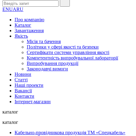
EN
UA
RU
Про компанію
Каталог
Завантаження
Якість
Місія та бачення
Політики у сфері якості та безпеки
Сертифікати системи управління якості
Компетентність випробувальної лабораторії
Випробування продукції
Законодавчі вимоги
Новини
Статті
Наші проекти
Вакансії
Контакти
Інтернет-магазин
каталог
каталог
Кабельно-провідникова продукція ТМ «Спецкабель»