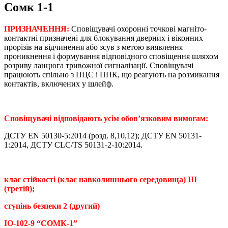
Сомк 1-1
ПРИЗНАЧЕННЯ:
Сповіщувачі охоронні точкові магніто-
контактні призначені для блокування дверних і віконних
прорізів на відчинення або зсув з метою виявлення
проникнення і формування відповідного сповіщення шляхом
розриву ланцюга тривожної сигналізації. Сповіщувачі
працюють спільно з ПЦС і ППК, що реагують на розмикання
контактів, включених у шлейф.
Сповіщувачі відповідають усім обов’язковим вимогам:
ДСТУ EN 50130-5:2014 (розд. 8,10,12); ДСТУ EN 50131-
1:2014, ДСТУ CLC/TS 50131-2-10:2014.
клас стійкості (клас навколишнього середовища) III
(третій);
ступінь безпеки 2 (другий)
ІО-102-9 “СОМК-1”