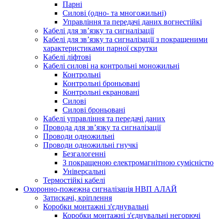
Парні
Силові (одно- та многожильні)
Управління та передачі даних вогнестійкі
Кабелі для зв’язку та сигналізації
Кабелі для зв’язку та сигналізації з покращеними
характеристиками парної скрутки
Кабелі ліфтові
Кабелі силові на контрольні моножильні
Контрольні
Контрольні броньовані
Контрольні екрановані
Силові
Силові броньовані
Кабелі управління та передачі даних
Провода для зв’язку та сигналізації
Проводи одножильні
Проводи одножильні гнучкі
Безгалогенні
З покращеною електромагнітною сумісністю
Універсальні
Термостійкі кабелі
Охоронно-пожежна сигналізація НВП АЛАЙ
Затискачі, кріплення
Коробки монтажні з'єднувальні
Коробки монтажні з'єднувальні негорючі