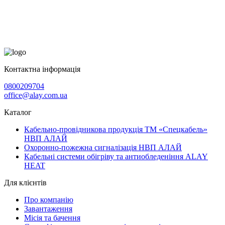
Контактна інформація
0800209704
office@alay.com.ua
Каталог
Кабельно-провідникова продукція ТМ «Спецкабель»
НВП АЛАЙ
Охоронно-пожежна сигналізація НВП АЛАЙ
Кабельні системи обігріву та антиобледеніння ALAY
HEAT
Для клієнтів
Про компанію
Завантаження
Місія та бачення