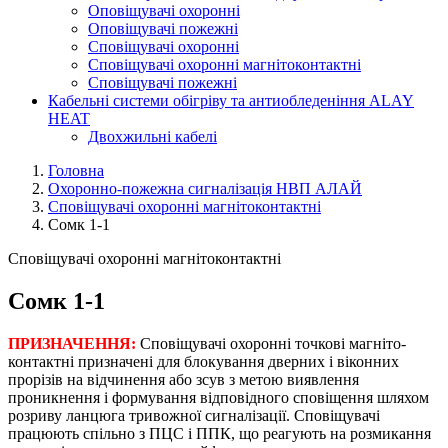
Оповіщувачі охоронні
Оповіщувачі пожежні
Сповіщувачі охоронні
Сповіщувачі охоронні магнітоконтактні
Сповіщувачі пожежні
Кабельні системи обігріву та антиобледеніння ALAY
HEAT
Двохжильні кабелі
Головна
Охоронно-пожежна сигналізація НВП АЛАЙ
Сповіщувачі охоронні магнітоконтактні
Сомк 1-1
Сповіщувачі охоронні магнітоконтактні
Сомк 1-1
ПРИЗНАЧЕННЯ:
Сповіщувачі охоронні точкові магніто-
контактні призначені для блокування дверних і віконних
прорізів на відчинення або зсув з метою виявлення
проникнення і формування відповідного сповіщення шляхом
розриву ланцюга тривожної сигналізації. Сповіщувачі
працюють спільно з ПЦС і ППК, що реагують на розмикання