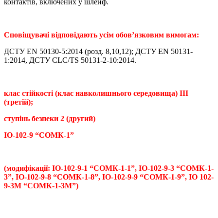
контактів, включених у шлейф.
Сповіщувачі відповідають усім обов’язковим вимогам:
ДСТУ EN 50130-5:2014 (розд. 8,10,12); ДСТУ EN 50131-
1:2014, ДСТУ CLC/TS 50131-2-10:2014.
клас стійкості (клас навколишнього середовища) III
(третій);
ступінь безпеки 2 (другий)
ІО-102-9 “СОМК-1”
(модифікації: ІО-102-9-1 “СОМК-1-1”, ІО-102-9-3 “СОМК-1-
3”, ІО-102-9-8 “СОМК-1-8”, ІО-102-9-9 “СОМК-1-9”, ІО 102-
9-3М “СОМК-1-3М”)