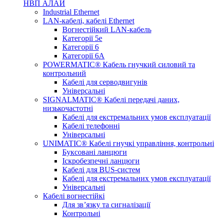
НВП АЛАЙ
Industrial Ethernet
LAN-кабелі, кабелі Ethernet
Вогнестійкий LAN-кабель
Категорії 5е
Категорії 6
Категорії 6А
POWERMATIC® Кабель гнучкий силовий та
контрольний
Кабелі для серводвигунів
Універсальні
SIGNALMATIC® Кабелі передачі даних,
низькочастотні
Кабелі для екстремальних умов експлуатації
Кабелі телефонні
Універсальні
UNIMATIC® Кабелі гнучкі управління, контрольні
Буксовані ланцюги
Іскробезпечні ланцюги
Кабелі для BUS-систем
Кабелі для екстремальних умов експлуатації
Універсальні
Кабелі вогнестійкі
Для зв’язку та сигналізації
Контрольні