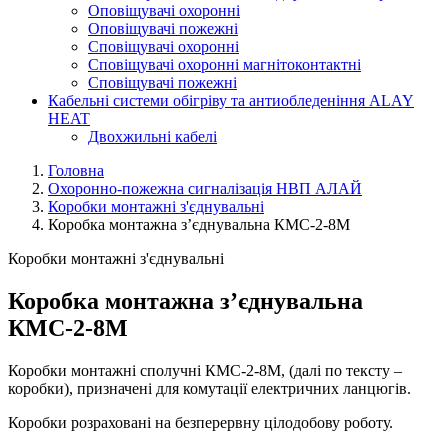
Оповіщувачі охоронні
Оповіщувачі пожежні
Сповіщувачі охоронні
Сповіщувачі охоронні магнітоконтактні
Сповіщувачі пожежні
Кабельні системи обігріву та антиобледеніння ALAY
HEAT
Двохжильні кабелі
Головна
Охоронно-пожежна сигналізація НВП АЛАЙ
Коробки монтажні з'єднувальні
Коробка монтажна з’єднувальна КМС-2-8М
Коробки монтажні з'єднувальні
Коробка монтажна з’єднувальна
КМС-2-8М
Коробки монтажні сполучні КМС-2-8М, (далі по тексту –
коробки), призначені для комутації електричних ланцюгів.
Коробки розраховані на безперервну цілодобову роботу.