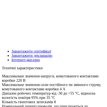
Завантажити сертифікат
Завантажити декларацію
Інтернет-магазин
Технічні характеристики
Максимальне значення напруги, комутованого контактами
коробки
220 В
Максимальне значення сили постійного чи змінного струму,
комутованого контактами коробки
4 А
Діапазон робочих температур
від -30 до +55 °С, відносна
вологість повітря 95% при 35 °С
Кількість гвинтових затискачів
8
Номінальний переріз проводів, що приєднуються до