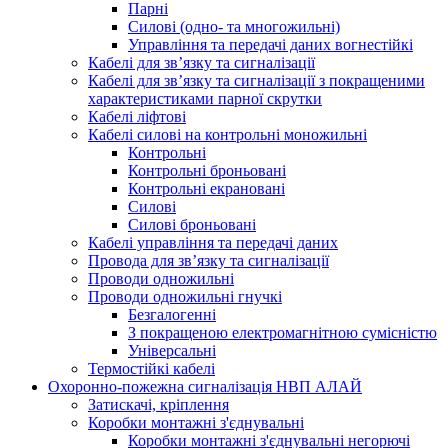
Парні
Силові (одно- та многожильні)
Управління та передачі даних вогнестійкі
Кабелі для зв’язку та сигналізації
Кабелі для зв’язку та сигналізації з покращеними
характеристиками парної скрутки
Кабелі ліфтові
Кабелі силові на контрольні моножильні
Контрольні
Контрольні броньовані
Контрольні екрановані
Силові
Силові броньовані
Кабелі управління та передачі даних
Провода для зв’язку та сигналізації
Проводи одножильні
Проводи одножильні гнучкі
Безгалогенні
З покращеною електромагнітною сумісністю
Універсальні
Термостійкі кабелі
Охоронно-пожежна сигналізація НВП АЛАЙ
Затискачі, кріплення
Коробки монтажні з'єднувальні
Коробки монтажні з'єднувальні негорючі