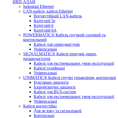
НВП АЛАЙ
Industrial Ethernet
LAN-кабелі, кабелі Ethernet
Вогнестійкий LAN-кабель
Категорії 5е
Категорії 6
Категорії 6А
POWERMATIC® Кабель гнучкий силовий та
контрольний
Кабелі для серводвигунів
Універсальні
SIGNALMATIC® Кабелі передачі даних,
низькочастотні
Кабелі для екстремальних умов експлуатації
Кабелі телефонні
Універсальні
UNIMATIC® Кабелі гнучкі управління, контрольні
Буксовані ланцюги
Іскробезпечні ланцюги
Кабелі для BUS-систем
Кабелі для екстремальних умов експлуатації
Універсальні
Кабелі вогнестійкі
Для зв’язку та сигналізації
Контрольні