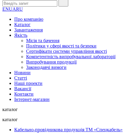
EN
UA
RU
Про компанію
Каталог
Завантаження
Якість
Місія та бачення
Політики у сфері якості та безпеки
Сертифікати системи управління якості
Компетентність випробувальної лабораторії
Випробування продукції
Законодавчі вимоги
Новини
Статті
Наші проекти
Вакансії
Контакти
Інтернет-магазин
каталог
каталог
Кабельно-провідникова продукція ТМ «Спецкабель»