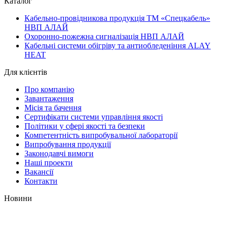
Каталог
Кабельно-провідникова продукція ТМ «Спецкабель»
НВП АЛАЙ
Охоронно-пожежна сигналізація НВП АЛАЙ
Кабельні системи обігріву та антиобледеніння ALAY
HEAT
Для клієнтів
Про компанію
Завантаження
Місія та бачення
Сертифікати системи управління якості
Політики у сфері якості та безпеки
Компетентність випробувальної лабораторії
Випробування продукції
Законодавчі вимоги
Наші проекти
Вакансії
Контакти
Новини