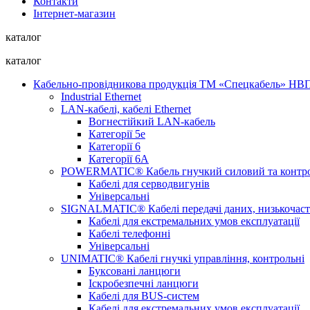
Контакти
Інтернет-магазин
каталог
каталог
Кабельно-провідникова продукція ТМ «Спецкабель» Н
Industrial Ethernet
LAN-кабелі, кабелі Ethernet
Вогнестійкий LAN-кабель
Категорії 5е
Категорії 6
Категорії 6А
POWERMATIC® Кабель гнучкий силовий та контр
Кабелі для серводвигунів
Універсальні
SIGNALMATIC® Кабелі передачі даних, низькочаст
Кабелі для екстремальних умов експлуатації
Кабелі телефонні
Універсальні
UNIMATIC® Кабелі гнучкі управління, контрольні
Буксовані ланцюги
Іскробезпечні ланцюги
Кабелі для BUS-систем
Кабелі для екстремальних умов експлуатації