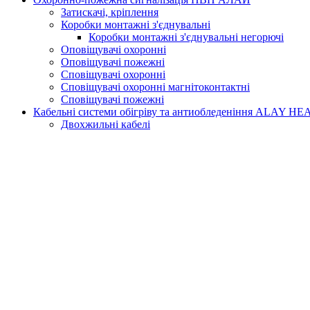
Затискачі, кріплення
Коробки монтажні з'єднувальні
Коробки монтажні з'єднувальні негорючі
Оповіщувачі охоронні
Оповіщувачі пожежні
Сповіщувачі охоронні
Сповіщувачі охоронні магнітоконтактні
Сповіщувачі пожежні
Кабельні системи обігріву та антиобледеніння ALAY HE
Двохжильні кабелі