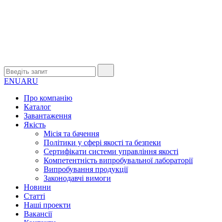
EN
UA
RU
Про компанію
Каталог
Завантаження
Якість
Місія та бачення
Політики у сфері якості та безпеки
Сертифікати системи управління якості
Компетентність випробувальної лабораторії
Випробування продукції
Законодавчі вимоги
Новини
Статті
Наші проекти
Вакансії