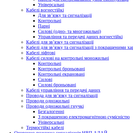
Універсальні
Кабелі вогнестійкі
Для зв’язку та сигналізації
Контрольні
Парні
Силові (одно- та многожильні)
Управління та передачі даних вогнестійкі
Кабелі для зв’язку та сигналізації
Кабелі для зв’язку та сигналізації з покращеними х
Кабелі ліфтові
Кабелі силові на контрольні моножильні
Контрольні
Контрольні броньовані
Контрольні екрановані
Силові
Силові броньовані
Кабелі управління та передачі даних
Провода для зв’язку та сигналізації
Проводи одножильні
Проводи одножильні гнучкі
Безгалогенні
З покращеною електромагнітною сумісністю
Універсальні
Термостійкі кабелі
Охоронно-пожежна сигналізація НВП АЛАЙ